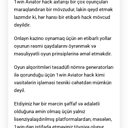
1win Aviator hack axtarışı bir çox oyunçuları
maraqlandıran bir mövzudur, lakin qeyd etmək
lazımdır ki, hər hansı bir etibarlı hack mövcud
deyildir.
Onlayn kazino oynamaq üçün ən etibarlı yollar
oyunun rəsmi qaydalarını öyrənmək və
məsuliyyətli oyun prinsiplərinə əməl etməkdir.
Oyun alqoritmləri təsadüfi nömrə generatorları
ilə qorunduğu üçün 1win Aviator hack kimi
vasitələrin işləməsi texniki cəhətdən mümkün
deyil.
Etdiyiniz hər bir mərcin şəffaf və ədalətli
olduğuna əmin olmaq üçün yalnız
lisenziyalaşdırılmış platformalardan, məsələn,
1win-dən istifadə etməyiniz tövsiyə olunur.