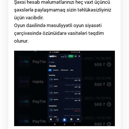
Şəxsi hesab məlumatlarınızı heç vaxt üçüncü
şəxslərlə paylaşmamaq sizin təhlükəsizliyiniz
üçün vacibdir.
Oyun daxilində məsuliyyətli oyun siyasəti
çərçivəsində özünüidarə vasitələri təqdim
olunur.