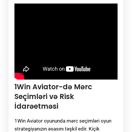
1Win Aviator-də Mərc
Seçimləri və Risk
İdarəetməsi
1Win Aviator oyununda mərc seçimləri oyun
strategiyanızın əsasını təşkil edir. Kiçik