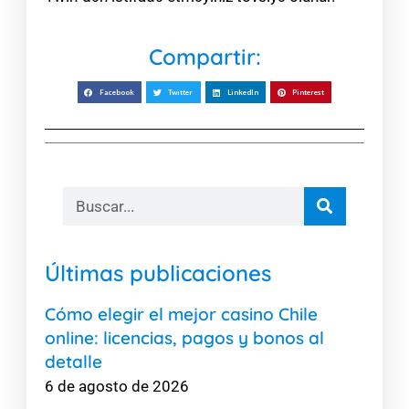
Compartir:
Facebook
Twitter
LinkedIn
Pinterest
Últimas publicaciones
Cómo elegir el mejor casino Chile
online: licencias, pagos y bonos al
detalle
6 de agosto de 2026