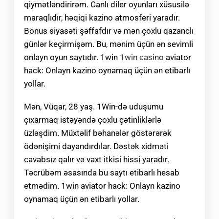
qiymətləndirirəm. Canlı diler oyunları xüsusilə
maraqlıdır, həqiqi kazino atmosferi yaradır.
Bonus siyasəti şəffafdır və mən çoxlu qazanclı
günlər keçirmişəm. Bu, mənim üçün ən sevimli
onlayn oyun saytıdır. 1win
1win casino
aviator
hack: Onlayn kazino oynamaq üçün ən etibarlı
yollar.
Mən, Vüqar, 28 yaş. 1Win-də uduşumu
çıxarmaq istəyəndə çoxlu çətinliklərlə
üzləşdim. Müxtəlif bəhanələr göstərərək
ödənişimi dayandırdılar. Dəstək xidməti
cavabsız qalır və vaxt itkisi hissi yaradır.
Təcrübəm əsasında bu saytı etibarlı hesab
etmədim. 1win aviator hack: Onlayn kazino
oynamaq üçün ən etibarlı yollar.