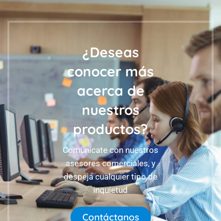
¿Deseas
conocer más
acerca de
nuestros
productos?
Comunícate con nuestros
asesores comerciales, y
despeja cualquier tipo de
inquietud
Contáctanos