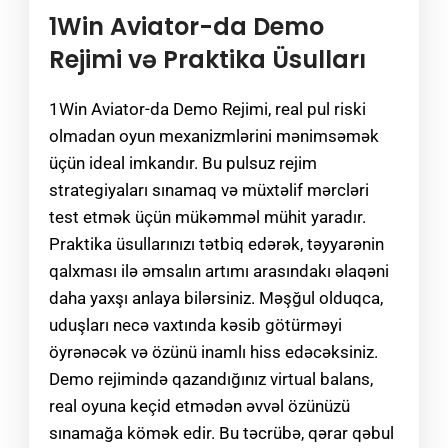
1Win Aviator-da Demo
Rejimi və Praktika Üsulları
1Win Aviator-da Demo Rejimi, real pul riski
olmadan oyun mexanizmlərini mənimsəmək
üçün ideal imkandır. Bu pulsuz rejim
strategiyaları sınamaq və müxtəlif mərcləri
test etmək üçün mükəmməl mühit yaradır.
Praktika üsullarınızı tətbiq edərək, təyyarənin
qalxması ilə əmsalın artımı arasındakı əlaqəni
daha yaxşı anlaya bilərsiniz. Məşğul olduqca,
uduşları necə vaxtında kəsib götürməyi
öyrənəcək və özünü inamlı hiss edəcəksiniz.
Demo rejimində qazandığınız virtual balans,
real oyuna keçid etmədən əvvəl özünüzü
sınamağa kömək edir. Bu təcrübə, qərar qəbul