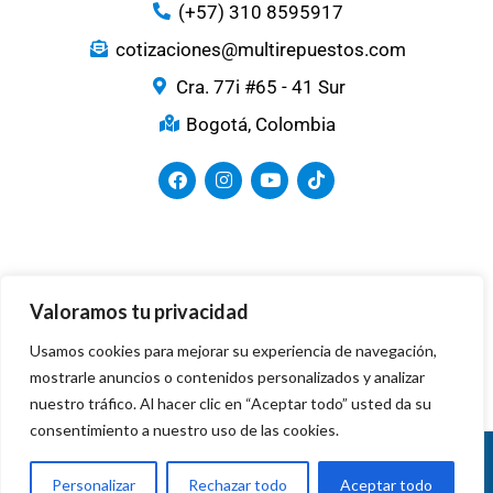
(+57) 310 8595917
cotizaciones@multirepuestos.com
Cra. 77i #65 - 41 Sur
Bogotá, Colombia
Medios de Pago
Valoramos tu privacidad
Usamos cookies para mejorar su experiencia de navegación,
mostrarle anuncios o contenidos personalizados y analizar
nuestro tráfico. Al hacer clic en “Aceptar todo” usted da su
consentimiento a nuestro uso de las cookies.
Copyright © 2024. Todos los derechos
reservados
Personalizar
Rechazar todo
Aceptar todo