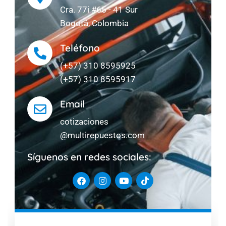
Cra. 77i #65 - 41 Sur
Bogotá, Colombia
Teléfono
(+57) 310 8595925
(+57) 310 8595917
Email
cotizaciones
@multirepuestos.com
Síguenos en redes sociales: