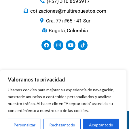
(+57) 310 8595917
cotizaciones@multirepuestos.com
Cra. 77i #65 - 41 Sur
Bogotá, Colombia
Medios de Pago
Valoramos tu privacidad
Usamos cookies para mejorar su experiencia de navegación,
mostrarle anuncios o contenidos personalizados y analizar
nuestro tráfico. Al hacer clic en “Aceptar todo” usted da su
consentimiento a nuestro uso de las cookies.
Copyright © 2024. Todos los derechos
reservados
Personalizar
Rechazar todo
Aceptar todo