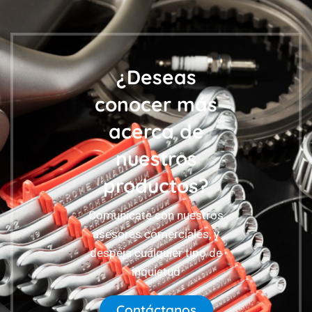
¿Deseas
conocer más
acerca de
nuestros
productos?
Comunícate con nuestros
asesores comerciales, y
despeja cualquier tipo de
inquietud
Contáctanos