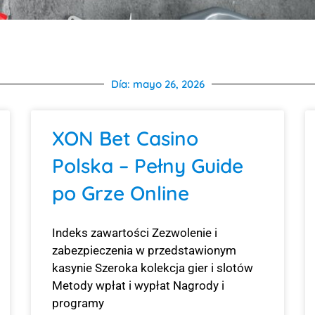
Día: mayo 26, 2026
XON Bet Casino
Polska – Pełny Guide
po Grze Online
Indeks zawartości Zezwolenie i
zabezpieczenia w przedstawionym
kasynie Szeroka kolekcja gier i slotów
Metody wpłat i wypłat Nagrody i
programy