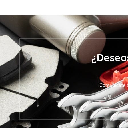
¿Desea
Comunícate c