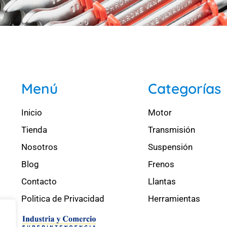
Menú
Categorías
Inicio
Motor
Tienda
Transmisión
Nosotros
Suspensión
Blog
Frenos
Contacto
Llantas
Politica de Privacidad
Herramientas