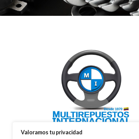
Valoramos tu privacidad