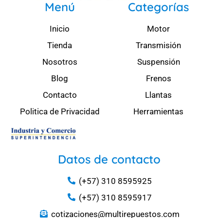
Menú
Categorías
Inicio
Motor
Tienda
Transmisión
Nosotros
Suspensión
Blog
Frenos
Contacto
Llantas
Politica de Privacidad
Herramientas
Datos de contacto
(+57) 310 8595925
(+57) 310 8595917
cotizaciones@multirepuestos.com