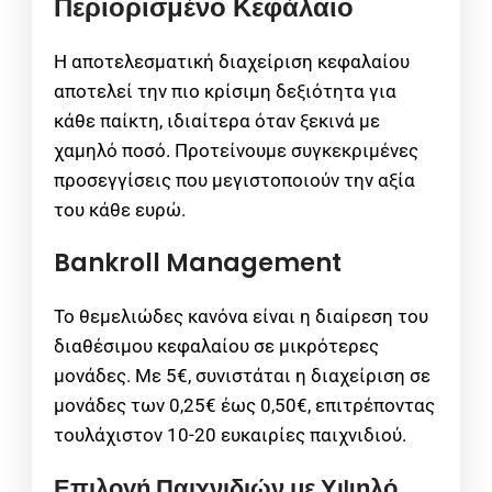
Περιορισμένο Κεφάλαιο
Η αποτελεσματική διαχείριση κεφαλαίου
αποτελεί την πιο κρίσιμη δεξιότητα για
κάθε παίκτη, ιδιαίτερα όταν ξεκινά με
χαμηλό ποσό. Προτείνουμε συγκεκριμένες
προσεγγίσεις που μεγιστοποιούν την αξία
του κάθε ευρώ.
Bankroll Management
Το θεμελιώδες κανόνα είναι η διαίρεση του
διαθέσιμου κεφαλαίου σε μικρότερες
μονάδες. Με 5€, συνιστάται η διαχείριση σε
μονάδες των 0,25€ έως 0,50€, επιτρέποντας
τουλάχιστον 10-20 ευκαιρίες παιχνιδιού.
Επιλογή Παιχνιδιών με Υψηλό