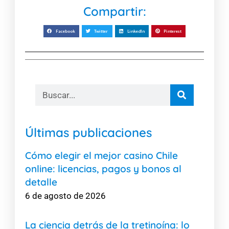
Compartir:
Facebook
Twitter
LinkedIn
Pinterest
Últimas publicaciones
Cómo elegir el mejor casino Chile
online: licencias, pagos y bonos al
detalle
6 de agosto de 2026
La ciencia detrás de la tretinoína: lo