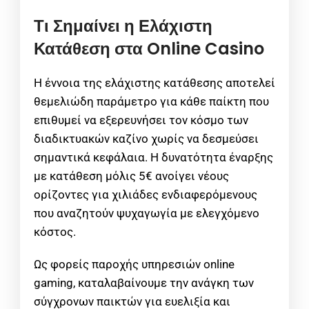
Τι Σημαίνει η Ελάχιστη
Κατάθεση στα Online Casino
Η έννοια της ελάχιστης κατάθεσης αποτελεί
θεμελιώδη παράμετρο για κάθε παίκτη που
επιθυμεί να εξερευνήσει τον κόσμο των
διαδικτυακών καζίνο χωρίς να δεσμεύσει
σημαντικά κεφάλαια. Η δυνατότητα έναρξης
με κατάθεση μόλις 5€ ανοίγει νέους
ορίζοντες για χιλιάδες ενδιαφερόμενους
που αναζητούν ψυχαγωγία με ελεγχόμενο
κόστος.
Ως φορείς παροχής υπηρεσιών online
gaming, καταλαβαίνουμε την ανάγκη των
σύγχρονων παικτών για ευελιξία και