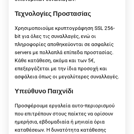
Τεχνολογίες Προστασίας
Χρησιμοποιούμε κρυπτογράφηση SSL 256-
bit για όλες τις συναλλαγές, ενώ οι
πληροφορίες αποθηκεύονται σε ασφαλείς
servers με πολλαπλά επίπεδα προστασίας.
Κάθε κατάθεση, ακόμα και των 5€,
επεξεργάζεται με την ίδια προσοχή και
ασφάλεια όπως οι μεγαλύτερες συναλλαγές.
Υπεύθυνο Παιχνίδι
Προσφέρουμε εργαλεία αυτο-περιορισμού
που επιτρέπουν στους παίκτες να ορίσουν
ημερήσια, εβδομαδιαία ή μηνιαία όρια
καταθέσεων. Η δυνατότητα κατάθεσης