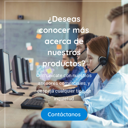
¿Deseas
conocer más
acerca de
nuestros
productos?
Comunícate con nuestros
asesores comerciales, y
despeja cualquier tipo de
inquietud
Contáctanos