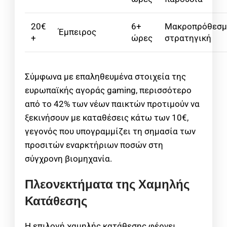
20€
6+
Μακροπρόθεσμ
Έμπειρος
+
ώρες
στρατηγική
Σύμφωνα με επαληθευμένα στοιχεία της
ευρωπαϊκής αγοράς gaming, περισσότερο
από το 42% των νέων παικτών προτιμούν να
ξεκινήσουν με καταθέσεις κάτω των 10€,
γεγονός που υπογραμμίζει τη σημασία των
προσιτών εναρκτήριων ποσών στη
σύγχρονη βιομηχανία.
Πλεονεκτήματα της Χαμηλής
Κατάθεσης
Η επιλογή χαμηλής κατάθεσης φέρνει