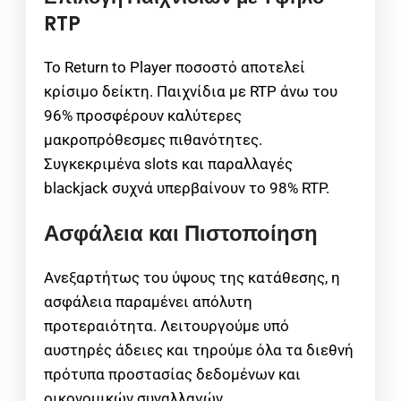
RTP
Το Return to Player ποσοστό αποτελεί
κρίσιμο δείκτη. Παιχνίδια με RTP άνω του
96% προσφέρουν καλύτερες
μακροπρόθεσμες πιθανότητες.
Συγκεκριμένα slots και παραλλαγές
blackjack συχνά υπερβαίνουν το 98% RTP.
Ασφάλεια και Πιστοποίηση
Ανεξαρτήτως του ύψους της κατάθεσης, η
ασφάλεια παραμένει απόλυτη
προτεραιότητα. Λειτουργούμε υπό
αυστηρές άδειες και τηρούμε όλα τα διεθνή
πρότυπα προστασίας δεδομένων και
οικονομικών συναλλαγών.