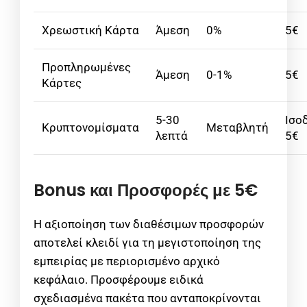
Χρεωστική Κάρτα
Άμεση
0%
5€
Προπληρωμένες
Άμεση
0-1%
5€
Κάρτες
5-30
Ισο
Κρυπτονομίσματα
Μεταβλητή
λεπτά
5€
Bonus και Προσφορές με 5€
Η αξιοποίηση των διαθέσιμων προσφορών
αποτελεί κλειδί για τη μεγιστοποίηση της
εμπειρίας με περιορισμένο αρχικό
κεφάλαιο. Προσφέρουμε ειδικά
σχεδιασμένα πακέτα που ανταποκρίνονται