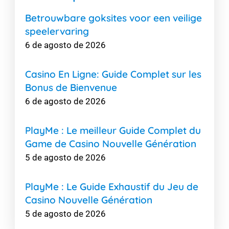
Betrouwbare goksites voor een veilige
speelervaring
6 de agosto de 2026
Casino En Ligne: Guide Complet sur les
Bonus de Bienvenue
6 de agosto de 2026
PlayMe : Le meilleur Guide Complet du
Game de Casino Nouvelle Génération
5 de agosto de 2026
PlayMe : Le Guide Exhaustif du Jeu de
Casino Nouvelle Génération
5 de agosto de 2026