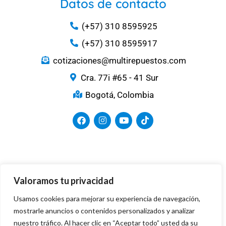
Datos de contacto
(+57) 310 8595925
(+57) 310 8595917
cotizaciones@multirepuestos.com
Cra. 77i #65 - 41 Sur
Bogotá, Colombia
Medios de Pago
Valoramos tu privacidad
Usamos cookies para mejorar su experiencia de navegación,
mostrarle anuncios o contenidos personalizados y analizar
nuestro tráfico. Al hacer clic en “Aceptar todo” usted da su