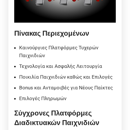
Πίνακας Περιεχομένων
Καινούργιες Πλατφόρμες Τυχερών
Παιχνιδιών
Τεχνολογία και Ασφαλής Λειτουργία
Ποικιλία Παιχνιδιών καθώς και Επιλογές
Bonus και Ανταμοιβές για Νέους Παίκτες
Επιλογές Πληρωμών
Σύγχρονες Πλατφόρμες
Διαδικτυακών Παιχνιδιών