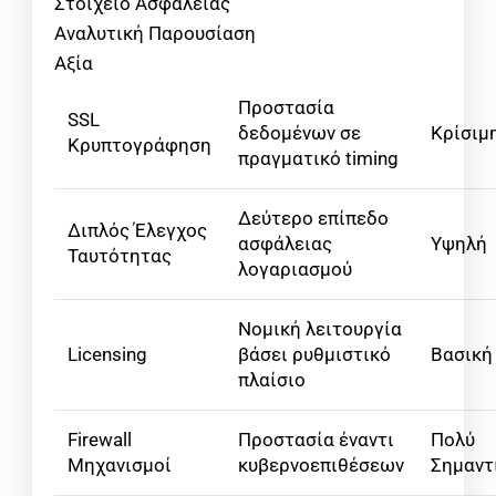
Στοιχείο Ασφαλείας
Αναλυτική Παρουσίαση
Αξία
Προστασία
SSL
δεδομένων σε
Κρίσιμ
Κρυπτογράφηση
πραγματικό timing
Δεύτερο επίπεδο
Διπλός Έλεγχος
ασφάλειας
Υψηλή
Ταυτότητας
λογαριασμού
Νομική λειτουργία
Licensing
βάσει ρυθμιστικό
Βασική
πλαίσιο
Firewall
Προστασία έναντι
Πολύ
Μηχανισμοί
κυβερνοεπιθέσεων
Σημαντ