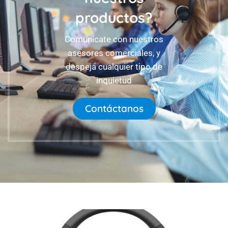
productos?
Comunícate con nuestros
asesores comerciales, y
despeja cualquier tipo de
inquietud
Contáctanos