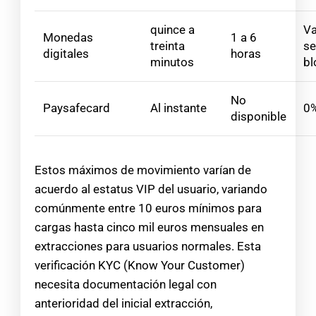
quince a
Va
Monedas
1 a 6
treinta
s
digitales
horas
minutos
bl
No
Paysafecard
Al instante
0
disponible
Estos máximos de movimiento varían de
acuerdo al estatus VIP del usuario, variando
comúnmente entre 10 euros mínimos para
cargas hasta cinco mil euros mensuales en
extracciones para usuarios normales. Esta
verificación KYC (Know Your Customer)
necesita documentación legal con
anterioridad del inicial extracción,