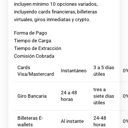
incluyen mínimo 10 opciones variados,
incluyendo cards financieras, billeteras
virtuales, giros inmediatas y crypto.
Forma de Pago
Tiempo de Carga
Tiempo de Extracción
Comisión Cobrada
Cards
3 a 5 días
Instantáneo
0
Visa/Mastercard
útiles
tres a
24 a 48
Giro Bancaria
siete días
0
horas
útiles
Billeteras E-
24-48
Al instante
0
wallets
horas