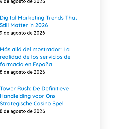
9 de agosto de 2026
Digital Marketing Trends That
Still Matter in 2026
9 de agosto de 2026
Más allá del mostrador: La
realidad de los servicios de
farmacia en España
8 de agosto de 2026
Tower Rush: De Definitieve
Handleiding voor Ons
Strategische Casino Spel
8 de agosto de 2026