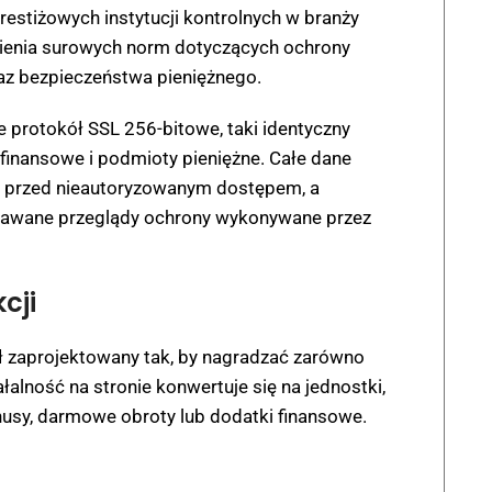
prestiżowych instytucji kontrolnych w branży
nienia surowych norm dotyczących ochrony
az bezpieczeństwa pieniężnego.
rotokół SSL 256-bitowe, taki identyczny
inansowe i podmioty pieniężne. Całe dane
one przed nieautoryzowanym dostępem, a
ddawane przeglądy ochrony wykonywane przez
cji
 zaprojektowany tak, by nagradzać zarówno
ałalność na stronie konwertuje się na jednostki,
usy, darmowe obroty lub dodatki finansowe.