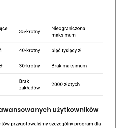
iące
Nieograniczona
35-krotny
maksimum
ń
40-krotny
pięć tysięcy zł
zł
30-krotny
Brak maksimum
Brak
2000 złotych
zakładów
zaawansowanych użytkowników
ientów przygotowaliśmy szczególny program dla