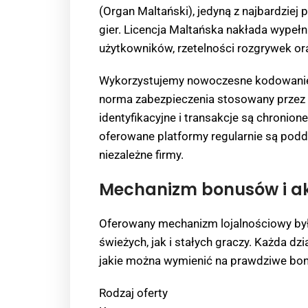
(Organ Maltański), jedyną z najbardziej 
gier. Licencja Maltańska nakłada wypeł
użytkowników, rzetelności rozgrywek or
Wykorzystujemy nowoczesne kodowanie p
norma zabezpieczenia stosowany przez f
identyfikacyjne i transakcje są chroni
oferowane platformy regularnie są po
niezależne firmy.
Mechanizm bonusów i ak
Oferowany mechanizm lojalnościowy był
świeżych, jak i stałych graczy. Każda dzi
jakie można wymienić na prawdziwe bon
Rodzaj oferty