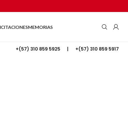
ICITACIONES
MEMORIAS
+(57) 310 859 5925 |
+(57) 310 859 5917
a Najnowszej