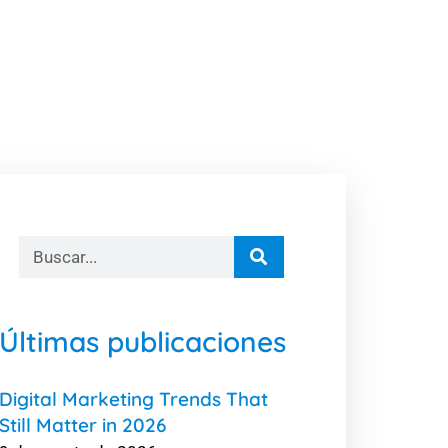
Últimas publicaciones
Digital Marketing Trends That
Still Matter in 2026