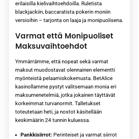
erilaisilla kielivaihtoehdoilla. Ruletista
blackjackiin, baccaratista pokerin moniin
versioihin – tarjonta on laaja ja monipuolisena.
Varmat että Monipuoliset
Maksuvaihtoehdot
Ymmärrämme, että nopeat sekä varmat
maksut muodostavat olennainen elementti
myönteistä pelaamiskokemusta. BetAlice
kasinollamme pystyt valitsemaan monia eri
maksumenetelmiä, jotka jokainen täyttävät
korkeimmat turvanormit. Talletukset
toteutetaan heti, ja nostot käsitellään
keskimäärin 24 tunnin kuluessa.
Pankkisiirrot:
Perinteiset ja varmat siirrot