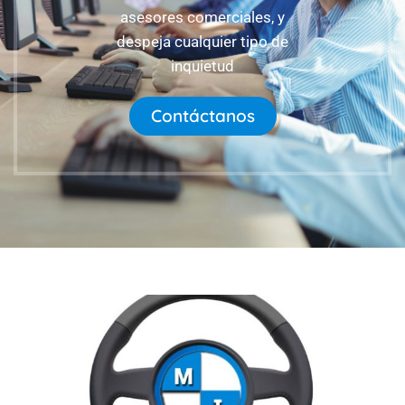
asesores comerciales, y
despeja cualquier tipo de
inquietud
Contáctanos