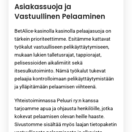
Asiakassuoja ja
Vastuullinen Pelaaminen
BetAlice-kasinolla kasinolla pelaajasuoja on
tärkein prioriteettimme. Esitämme kattavat
työkalut vastuulliseen pelikäyttäytymiseen,
mukaan lukien talletusrajat, tappiorajat,
pelisessioiden aikalimiitit sekä
itsesulkutoiminto. Nämä työkalut tukevat
pelaajia kontrolloimaan pelikäyttäytymistään
ja ylläpitämään pelaamisen viihteenä.
Yhteistoiminnassa Peluuri ry:n kanssa
tarjoamme apua ja ohjausta henkilöille, jotka
kokevat pelaamisen olevan heille haaste.
Sivustomme sisältää myös laajan tietopaketin