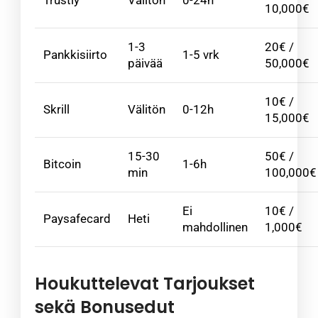
Trustly
Välitön
0-24h
10,000€
1-3
20€ /
Pankkisiirto
1-5 vrk
päivää
50,000€
10€ /
Skrill
Välitön
0-12h
15,000€
15-30
50€ /
Bitcoin
1-6h
min
100,000€
Ei
10€ /
Paysafecard
Heti
mahdollinen
1,000€
Houkuttelevat Tarjoukset
sekä Bonusedut