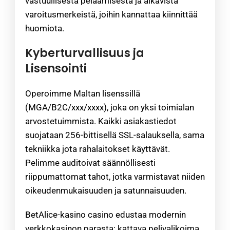
vastuullisesta pelaamisesta ja alkavista
varoitusmerkeistä, joihin kannattaa kiinnittää
huomiota.
Kyberturvallisuus ja
Lisensointi
Operoimme Maltan lisenssillä
(MGA/B2C/xxx/xxxx), joka on yksi toimialan
arvostetuimmista. Kaikki asiakastiedot
suojataan 256-bittisellä SSL-salauksella, sama
tekniikka jota rahalaitokset käyttävät.
Pelimme auditoivat säännöllisesti
riippumattomat tahot, jotka varmistavat niiden
oikeudenmukaisuuden ja satunnaisuuden.
BetAlice-kasino casino edustaa modernin
verkkokasinon parasta: kattava pelivalikoima,