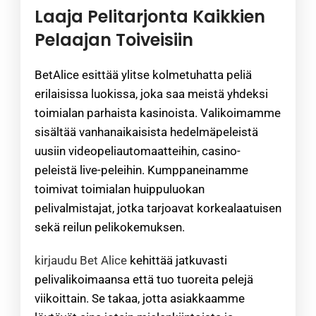
Laaja Pelitarjonta Kaikkien
Pelaajan Toiveisiin
BetAlice esittää ylitse kolmetuhatta peliä
erilaisissa luokissa, joka saa meistä yhdeksi
toimialan parhaista kasinoista. Valikoimamme
sisältää vanhanaikaisista hedelmäpeleistä
uusiin videopeliautomaatteihin, casino-
peleistä live-peleihin. Kumppaneinamme
toimivat toimialan huippuluokan
pelivalmistajat, jotka tarjoavat korkealaatuisen
sekä reilun pelikokemuksen.
kirjaudu Bet Alice
kehittää jatkuvasti
pelivalikoimaansa että tuo tuoreita pelejä
viikoittain. Se takaa, jotta asiakkaamme