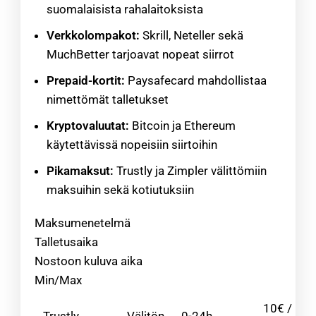
suomalaisista rahalaitoksista
Verkkolompakot:
Skrill, Neteller sekä
MuchBetter tarjoavat nopeat siirrot
Prepaid-kortit:
Paysafecard mahdollistaa
nimettömät talletukset
Kryptovaluutat:
Bitcoin ja Ethereum
käytettävissä nopeisiin siirtoihin
Pikamaksut:
Trustly ja Zimpler välittömiin
maksuihin sekä kotiutuksiin
Maksumenetelmä
Talletusaika
Nostoon kuluva aika
Min/Max
10€ /