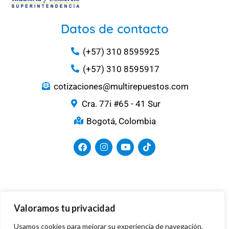
Datos de contacto
(+57) 310 8595925
(+57) 310 8595917
cotizaciones@multirepuestos.com
Cra. 77i #65 - 41 Sur
Bogotá, Colombia
Medios de Pago
Valoramos tu privacidad
Usamos cookies para mejorar su experiencia de navegación,