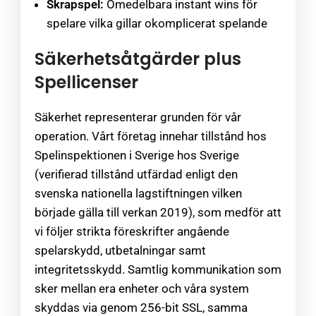
Skrapspel:
Omedelbara instant wins för
spelare vilka gillar okomplicerat spelande
Säkerhetsåtgärder plus
Spellicenser
Säkerhet representerar grunden för vår
operation. Vårt företag innehar tillstånd hos
Spelinspektionen i Sverige hos Sverige
(verifierad tillstånd utfärdad enligt den
svenska nationella lagstiftningen vilken
började gälla till verkan 2019), som medför att
vi följer strikta föreskrifter angående
spelarskydd, utbetalningar samt
integritetsskydd. Samtlig kommunikation som
sker mellan era enheter och våra system
skyddas via genom 256-bit SSL, samma