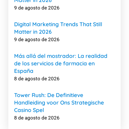
9 de agosto de 2026
Digital Marketing Trends That Still
Matter in 2026
9 de agosto de 2026
Más allá del mostrador: La realidad
de los servicios de farmacia en
España
8 de agosto de 2026
Tower Rush: De Definitieve
Handleiding voor Ons Strategische
Casino Spel
8 de agosto de 2026