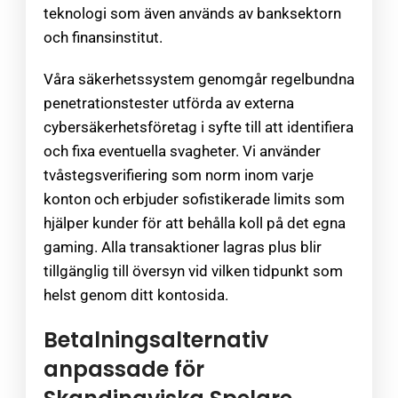
teknologi som även används av banksektorn
och finansinstitut.
Våra säkerhetssystem genomgår regelbundna
penetrationstester utförda av externa
cybersäkerhetsföretag i syfte till att identifiera
och fixa eventuella svagheter. Vi använder
tvåstegsverifiering som norm inom varje
konton och erbjuder sofistikerade limits som
hjälper kunder för att behålla koll på det egna
gaming. Alla transaktioner lagras plus blir
tillgänglig till översyn vid vilken tidpunkt som
helst genom ditt kontosida.
Betalningsalternativ
anpassade för