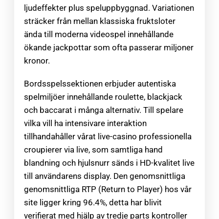
ljudeffekter plus speluppbyggnad. Variationen
sträcker från mellan klassiska fruktsloter
ända till moderna videospel innehållande
ökande jackpottar som ofta passerar miljoner
kronor.
Bordsspelssektionen erbjuder autentiska
spelmiljöer innehållande roulette, blackjack
och baccarat i många alternativ. Till spelare
vilka vill ha intensivare interaktion
tillhandahåller vårat live-casino professionella
croupierer via live, som samtliga hand
blandning och hjulsnurr sänds i HD-kvalitet live
till användarens display. Den genomsnittliga
genomsnittliga RTP (Return to Player) hos vår
site ligger kring 96.4%, detta har blivit
verifierat med hjälp av tredje parts kontroller