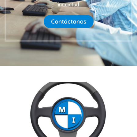
inquietud
Contáctanos