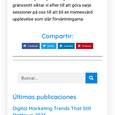
gränssnitt siktar vi efter till att göra varje
sessioner på oss till att bli en minnesvärd
upplevelse som slår förväntningarna.
Compartir:
Facebook
Twitter
LinkedIn
Pinterest
Últimas publicaciones
Digital Marketing Trends That Still
Matter in 2026