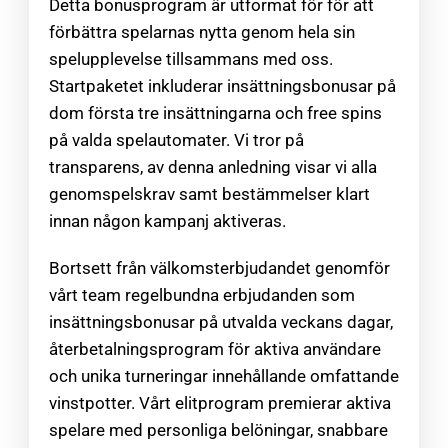
Detta bonusprogram är utformat för för att
förbättra spelarnas nytta genom hela sin
spelupplevelse tillsammans med oss.
Startpaketet inkluderar insättningsbonusar på
dom första tre insättningarna och free spins
på valda spelautomater. Vi tror på
transparens, av denna anledning visar vi alla
genomspelskrav samt bestämmelser klart
innan någon kampanj aktiveras.
Bortsett från välkomsterbjudandet genomför
vårt team regelbundna erbjudanden som
insättningsbonusar på utvalda veckans dagar,
återbetalningsprogram för aktiva användare
och unika turneringar innehållande omfattande
vinstpotter. Vårt elitprogram premierar aktiva
spelare med personliga belöningar, snabbare