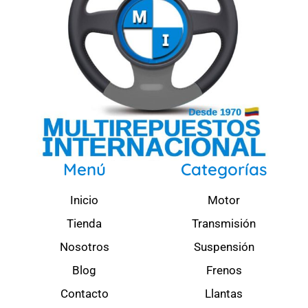
Menú
Categorías
Inicio
Motor
Tienda
Transmisión
Nosotros
Suspensión
Blog
Frenos
Contacto
Llantas