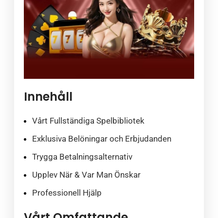
Innehåll
Vårt Fullständiga Spelbibliotek
Exklusiva Belöningar och Erbjudanden
Trygga Betalningsalternativ
Upplev När & Var Man Önskar
Professionell Hjälp
Vårt Omfattande