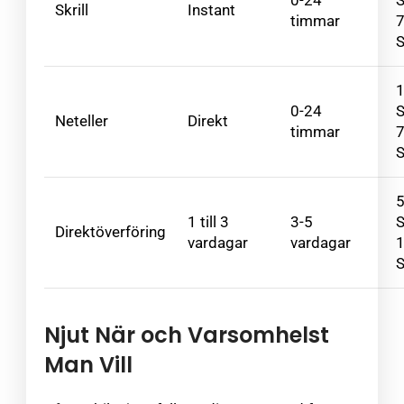
Skrill
Instant
timmar
7
0-24
S
Neteller
Direkt
timmar
7
1 till 3
3-5
S
Direktöverföring
vardagar
vardagar
Njut När och Varsomhelst
Man Vill