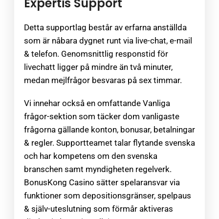
Expertis Support
Detta supportlag består av erfarna anställda
som är nåbara dygnet runt via live-chat, e-mail
& telefon. Genomsnittlig responstid för
livechatt ligger på mindre än två minuter,
medan mejlfrågor besvaras på sex timmar.
Vi innehar också en omfattande Vanliga
frågor-sektion som täcker dom vanligaste
frågorna gällande konton, bonusar, betalningar
& regler. Supportteamet talar flytande svenska
och har kompetens om den svenska
branschen samt myndigheten regelverk.
BonusKong Casino sätter spelaransvar via
funktioner som depositionsgränser, spelpaus
& själv-uteslutning som förmår aktiveras