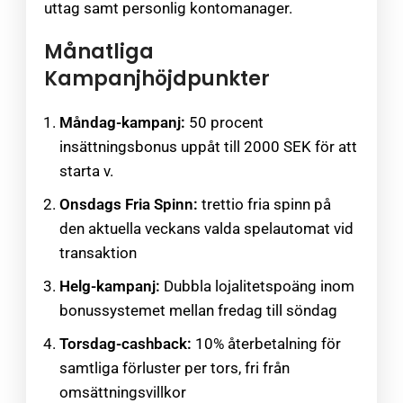
uttag samt personlig kontomanager.
Månatliga
Kampanjhöjdpunkter
Måndag-kampanj:
50 procent
insättningsbonus uppåt till 2000 SEK för att
starta v.
Onsdags Fria Spinn:
trettio fria spinn på
den aktuella veckans valda spelautomat vid
transaktion
Helg-kampanj:
Dubbla lojalitetspoäng inom
bonussystemet mellan fredag till söndag
Torsdag-cashback:
10% återbetalning för
samtliga förluster per tors, fri från
omsättningsvillkor