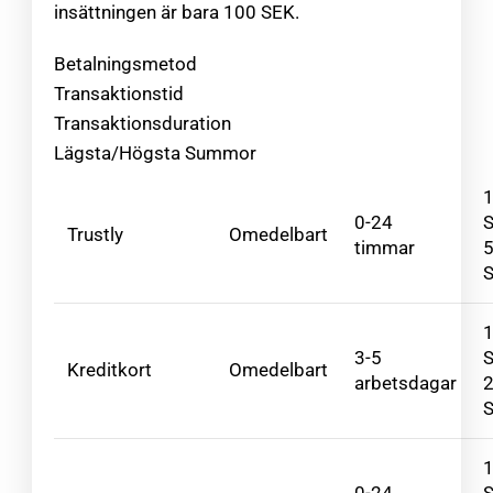
insättningen är bara 100 SEK.
Betalningsmetod
Transaktionstid
Transaktionsduration
Lägsta/Högsta Summor
0-24
S
Trustly
Omedelbart
timmar
5
3-5
S
Kreditkort
Omedelbart
arbetsdagar
2
0-24
S