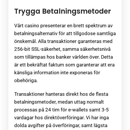
Trygga Betalningsmetoder
Vårt casino presenterar en brett spektrum av
betalningsalternativ för att tillgodose samtliga
önskemål. Alla transaktioner garanteras med
256-bit SSL-säkerhet, samma säkerhetsnivå
som tillämpas hos banker världen över. Detta
är ett bekräftat faktum som garanterar att era
känsliga information inte exponeras för
obehöriga.
Transaktioner hanteras direkt hos de flesta
betalningsmetoder, medan uttag normalt
processas på 24 tim för e-wallets samt 3-5
vardagar hos direktöverföringar. Vi har inga
dolda avgifter på överföringar, samt lägsta