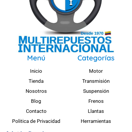
Menú
Categorías
Inicio
Motor
Tienda
Transmisión
Nosotros
Suspensión
Blog
Frenos
Contacto
Llantas
Politica de Privacidad
Herramientas