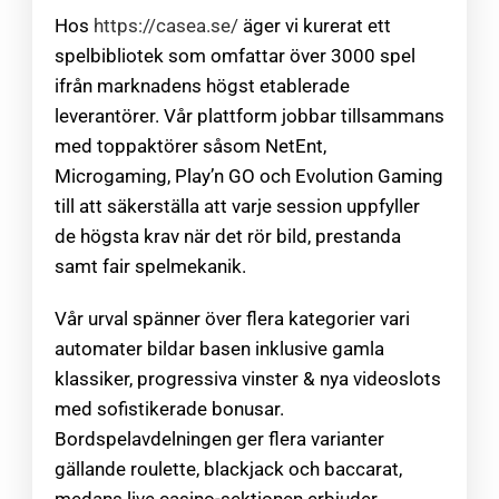
Hos
https://casea.se/
äger vi kurerat ett
spelbibliotek som omfattar över 3000 spel
ifrån marknadens högst etablerade
leverantörer. Vår plattform jobbar tillsammans
med toppaktörer såsom NetEnt,
Microgaming, Play’n GO och Evolution Gaming
till att säkerställa att varje session uppfyller
de högsta krav när det rör bild, prestanda
samt fair spelmekanik.
Vår urval spänner över flera kategorier vari
automater bildar basen inklusive gamla
klassiker, progressiva vinster & nya videoslots
med sofistikerade bonusar.
Bordspelavdelningen ger flera varianter
gällande roulette, blackjack och baccarat,
medans live casino-sektionen erbjuder