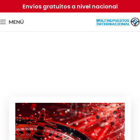
Envíos gratuitos a nivel nacional
MENÚ
Casea – Din Fullständiga
Guide till Vår Spelupplevelse
Por
Equipo2 Sense
abril 30, 2026