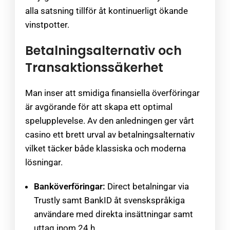
alla satsning tillför åt kontinuerligt ökande
vinstpotter.
Betalningsalternativ och
Transaktionssäkerhet
Man inser att smidiga finansiella överföringar
är avgörande för att skapa ett optimal
spelupplevelse. Av den anledningen ger vårt
casino ett brett urval av betalningsalternativ
vilket täcker både klassiska och moderna
lösningar.
Banköverföringar:
Direct betalningar via
Trustly samt BankID åt svenskspråkiga
användare med direkta insättningar samt
uttag inom 24 h