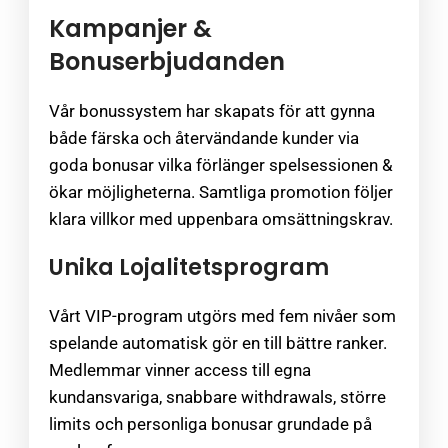
Kampanjer &
Bonuserbjudanden
Vår bonussystem har skapats för att gynna
både färska och återvändande kunder via
goda bonusar vilka förlänger spelsessionen &
ökar möjligheterna. Samtliga promotion följer
klara villkor med uppenbara omsättningskrav.
Unika Lojalitetsprogram
Vårt VIP-program utgörs med fem nivåer som
spelande automatisk gör en till bättre ranker.
Medlemmar vinner access till egna
kundansvariga, snabbare withdrawals, större
limits och personliga bonusar grundade på