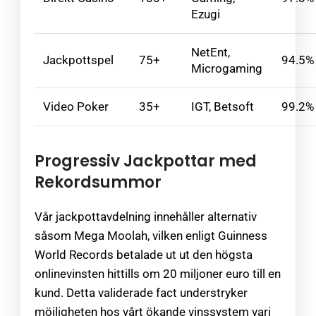
Ezugi
NetEnt,
Jackpottspel
75+
94.5%
Microgaming
Video Poker
35+
IGT, Betsoft
99.2%
Progressiv Jackpottar med
Rekordsummor
Vår jackpottavdelning innehåller alternativ
såsom Mega Moolah, vilken enligt Guinness
World Records betalade ut ut den högsta
onlinevinsten hittills om 20 miljoner euro till en
kund. Detta validerade fact understryker
möjligheten hos vårt ökande vinssystem vari