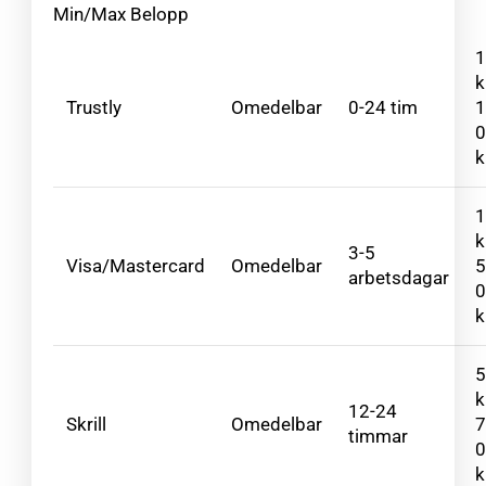
Min/Max Belopp
1
k
Trustly
Omedelbar
0-24 tim
1
0
k
1
k
3-5
Visa/Mastercard
Omedelbar
5
arbetsdagar
0
k
5
k
12-24
Skrill
Omedelbar
7
timmar
0
k