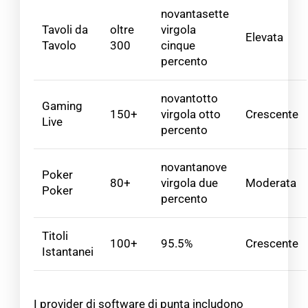
novantasette
Tavoli da
oltre
virgola
Elevata
Tavolo
300
cinque
percento
novantotto
Gaming
150+
virgola otto
Crescente
Live
percento
novantanove
Poker
80+
virgola due
Moderata
Poker
percento
Titoli
100+
95.5%
Crescente
Istantanei
I provider di software di punta includono