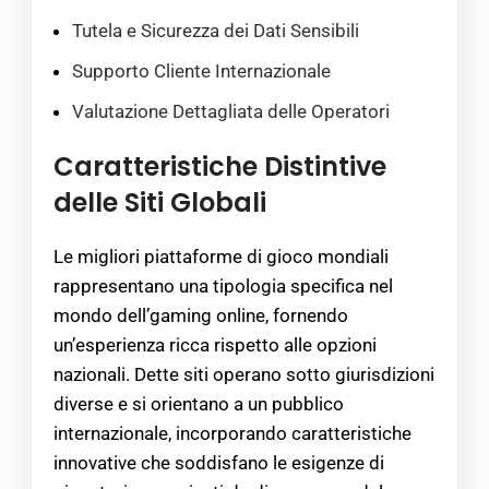
Tutela e Sicurezza dei Dati Sensibili
Supporto Cliente Internazionale
Valutazione Dettagliata delle Operatori
Caratteristiche Distintive
delle Siti Globali
Le migliori piattaforme di gioco mondiali
rappresentano una tipologia specifica nel
mondo dell’gaming online, fornendo
un’esperienza ricca rispetto alle opzioni
nazionali. Dette siti operano sotto giurisdizioni
diverse e si orientano a un pubblico
internazionale, incorporando caratteristiche
innovative che soddisfano le esigenze di