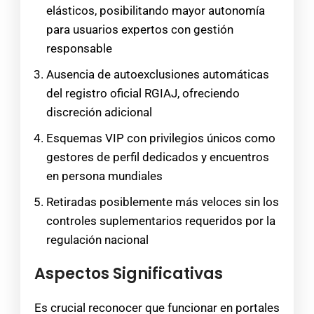
elásticos, posibilitando mayor autonomía
para usuarios expertos con gestión
responsable
Ausencia de autoexclusiones automáticas
del registro oficial RGIAJ, ofreciendo
discreción adicional
Esquemas VIP con privilegios únicos como
gestores de perfil dedicados y encuentros
en persona mundiales
Retiradas posiblemente más veloces sin los
controles suplementarios requeridos por la
regulación nacional
Aspectos Significativas
Es crucial reconocer que funcionar en portales