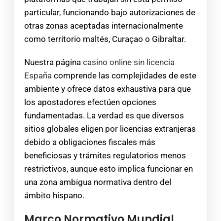
particular, funcionando bajo autorizaciones de
otras zonas aceptadas internacionalmente
como territorio maltés, Curaçao o Gibraltar.
Nuestra página
casino online sin licencia
España
comprende las complejidades de este
ambiente y ofrece datos exhaustiva para que
los apostadores efectúen opciones
fundamentadas. La verdad es que diversos
sitios globales eligen por licencias extranjeras
debido a obligaciones fiscales más
beneficiosas y trámites regulatorios menos
restrictivos, aunque esto implica funcionar en
una zona ambigua normativa dentro del
ámbito hispano.
Marco Normativo Mundial