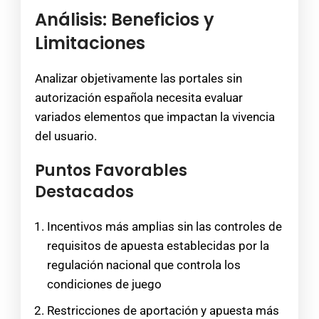
Análisis: Beneficios y
Limitaciones
Analizar objetivamente las portales sin
autorización española necesita evaluar
variados elementos que impactan la vivencia
del usuario.
Puntos Favorables
Destacados
Incentivos más amplias sin las controles de
requisitos de apuesta establecidas por la
regulación nacional que controla los
condiciones de juego
Restricciones de aportación y apuesta más