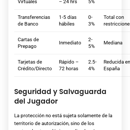
Virtuales
– 24 hrs
5%
Transferencias
1-5 días
0-
Total con
de Banco
hábiles
3%
restriccion
Cartas de
2-
Inmediato
Mediana
Prepago
5%
Tarjetas de
Rápido –
2.5-
Reducida e
Crédito/Directo
72 horas
4%
España
Seguridad y Salvaguarda
del Jugador
La protección no está sujeta solamente de la
territorio de autorización, sino de los