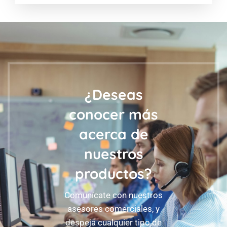
¿Deseas
conocer más
acerca de
nuestros
productos?
Comunícate con nuestros
asesores comerciales, y
despeja cualquier tipo de