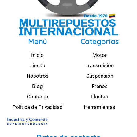
Menú
Categorías
Inicio
Motor
Tienda
Transmisión
Nosotros
Suspensión
Blog
Frenos
Contacto
Llantas
Politica de Privacidad
Herramientas