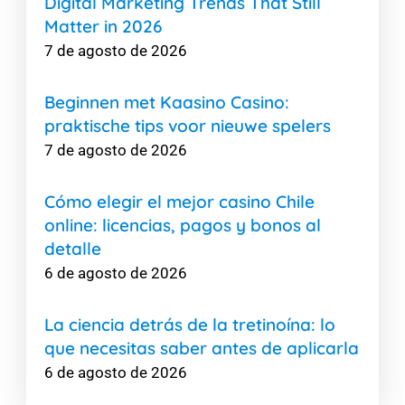
Digital Marketing Trends That Still
Matter in 2026
7 de agosto de 2026
Beginnen met Kaasino Casino:
praktische tips voor nieuwe spelers
7 de agosto de 2026
Cómo elegir el mejor casino Chile
online: licencias, pagos y bonos al
detalle
6 de agosto de 2026
La ciencia detrás de la tretinoína: lo
que necesitas saber antes de aplicarla
6 de agosto de 2026