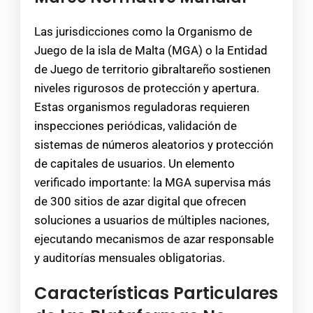
Las jurisdicciones como la Organismo de
Juego de la isla de Malta (MGA) o la Entidad
de Juego de territorio gibraltareño sostienen
niveles rigurosos de protección y apertura.
Estas organismos reguladoras requieren
inspecciones periódicas, validación de
sistemas de números aleatorios y protección
de capitales de usuarios. Un elemento
verificado importante: la MGA supervisa más
de 300 sitios de azar digital que ofrecen
soluciones a usuarios de múltiples naciones,
ejecutando mecanismos de azar responsable
y auditorías mensuales obligatorias.
Características Particulares