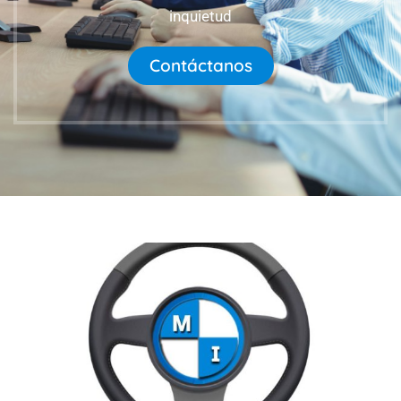
inquietud
Contáctanos