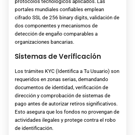
protocolos tecnológicos aplicados. Las
portales mundiales confiables emplean
cifrado SSL de 256 binary digits, validación de
dos componentes y mecanismos de
detección de engaño comparables a
organizaciones bancarias.
Sistemas de Verificación
Los trámites KYC (Identifica a Tu Usuario) son
requeridos en zonas serias, demandando
documentos de identidad, verificación de
dirección y comprobación de sistemas de
pago antes de autorizar retiros significativos.
Esto asegura que los fondos no provengan de
actividades ilegales y protege contra el robo
de identificación.