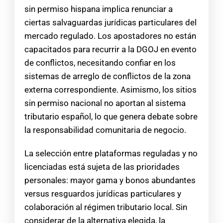
sin permiso hispana implica renunciar a
ciertas salvaguardas jurídicas particulares del
mercado regulado. Los apostadores no están
capacitados para recurrir a la DGOJ en evento
de conflictos, necesitando confiar en los
sistemas de arreglo de conflictos de la zona
externa correspondiente. Asimismo, los sitios
sin permiso nacional no aportan al sistema
tributario español, lo que genera debate sobre
la responsabilidad comunitaria de negocio.
La selección entre plataformas reguladas y no
licenciadas está sujeta de las prioridades
personales: mayor gama y bonos abundantes
versus resguardos jurídicas particulares y
colaboración al régimen tributario local. Sin
considerar de la alternativa elegida, la