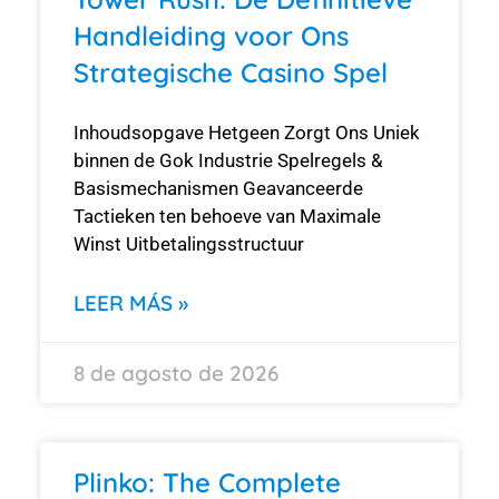
Handleiding voor Ons
Strategische Casino Spel
Inhoudsopgave Hetgeen Zorgt Ons Uniek
binnen de Gok Industrie Spelregels &
Basismechanismen Geavanceerde
Tactieken ten behoeve van Maximale
Winst Uitbetalingsstructuur
LEER MÁS »
8 de agosto de 2026
Plinko: The Complete