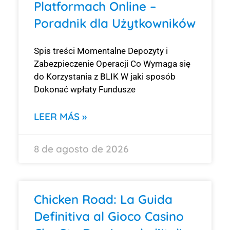
Platformach Online –
Poradnik dla Użytkowników
Spis treści Momentalne Depozyty i
Zabezpieczenie Operacji Co Wymaga się
do Korzystania z BLIK W jaki sposób
Dokonać wpłaty Fundusze
LEER MÁS »
8 de agosto de 2026
Chicken Road: La Guida
Definitiva al Gioco Casino