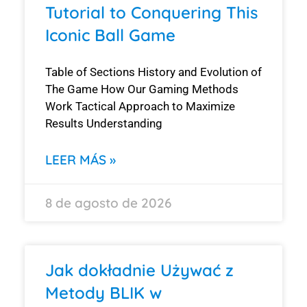
Tutorial to Conquering This
Iconic Ball Game
Table of Sections History and Evolution of
The Game How Our Gaming Methods
Work Tactical Approach to Maximize
Results Understanding
LEER MÁS »
8 de agosto de 2026
Jak dokładnie Używać z
Metody BLIK w