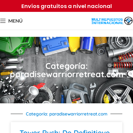
Envíos gratuitos a nivel nacional
MENÚ
Categoría:
paradisewarriorretreat.com
Categoría: paradisewarriorretreat.com
Tower Rush: De Definitieve