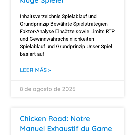
kluge Spieler
Inhaltsverzeichnis Spielablauf und
Grundprinzip Bewährte Spielstrategien
Faktor-Analyse Einsätze sowie Limits RTP
und Gewinnwahrscheinlichkeiten
Spielablauf und Grundprinzip Unser Spiel
basiert auf
LEER MÁS »
8 de agosto de 2026
Chicken Road: Notre
Manuel Exhaustif du Game