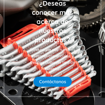
¿Deseas
conocer más
acerca de
nuestros
productos?
Comunícate con nuestros
asesores comerciales, y
despeja cualquier tipo de
inquietud
Contáctanos