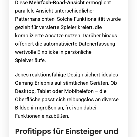
Diese
Mehrfach-Road-Ansicht
ermöglicht
parallele Ansicht unterschiedlicher
Patternansichten. Solche Funktionalität wurde
gezielt für versierte Spieler kreiert, die
komplizierte Ansätze nutzen. Darüber hinaus
offeriert die automatisierte Datenerfassung
wertvolle Einblicke in persönliche
Spielverläufe.
Jenes reaktionsfähige Design sichert ideales
Gaming-Erlebnis auf sämtlichen Geräten. Ob
Desktop, Tablet oder Mobiltelefon – die
Oberfläche passt sich reibungslos an diverse
Bildschirmgrößen an, frei von dabei
Funktionen einzubüßen.
Profitipps für Einsteiger und