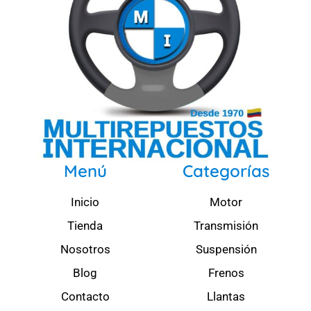
Menú
Categorías
Inicio
Motor
Tienda
Transmisión
Nosotros
Suspensión
Blog
Frenos
Contacto
Llantas