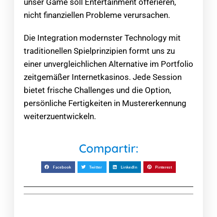
unser Game soll Entertainment offerieren,
nicht finanziellen Probleme verursachen.
Die Integration modernster Technology mit
traditionellen Spielprinzipien formt uns zu
einer unvergleichlichen Alternative im Portfolio
zeitgemäßer Internetkasinos. Jede Session
bietet frische Challenges und die Option,
persönliche Fertigkeiten in Mustererkennung
weiterzuentwickeln.
Compartir:
Facebook
Twitter
LinkedIn
Pinterest