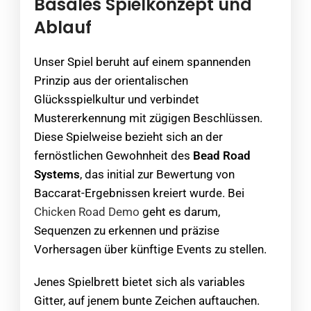
Basales Spielkonzept und
Ablauf
Unser Spiel beruht auf einem spannenden
Prinzip aus der orientalischen
Glücksspielkultur und verbindet
Mustererkennung mit zügigen Beschlüssen.
Diese Spielweise bezieht sich an der
fernöstlichen Gewohnheit des
Bead Road
Systems
, das initial zur Bewertung von
Baccarat-Ergebnissen kreiert wurde. Bei
Chicken Road Demo
geht es darum,
Sequenzen zu erkennen und präzise
Vorhersagen über künftige Events zu stellen.
Jenes Spielbrett bietet sich als variables
Gitter, auf jenem bunte Zeichen auftauchen.