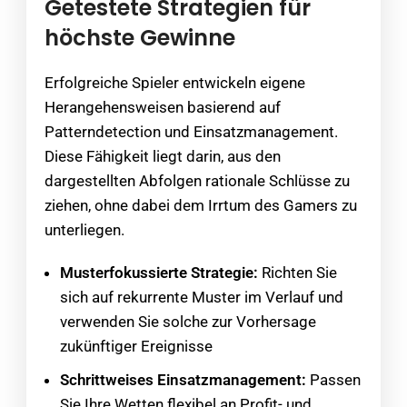
Getestete Strategien für
höchste Gewinne
Erfolgreiche Spieler entwickeln eigene
Herangehensweisen basierend auf
Patterndetection und Einsatzmanagement.
Diese Fähigkeit liegt darin, aus den
dargestellten Abfolgen rationale Schlüsse zu
ziehen, ohne dabei dem Irrtum des Gamers zu
unterliegen.
Musterfokussierte Strategie:
Richten Sie
sich auf rekurrente Muster im Verlauf und
verwenden Sie solche zur Vorhersage
zukünftiger Ereignisse
Schrittweises Einsatzmanagement:
Passen
Sie Ihre Wetten flexibel an Profit- und