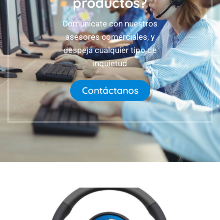
productos?
Comunícate con nuestros
asesores comerciales, y
despeja cualquier tipo de
inquietud
Contáctanos