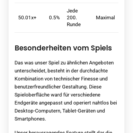
Jede
50.01x+
0.5%
200.
Maximal
Runde
Besonderheiten vom Spiels
Das was unser Spiel zu ähnlichen Angeboten
unterscheidet, besteht in der durchdachte
Kombination von technischer Finesse und
benutzerfreundlicher Gestaltung. Diese
Spieloberfläche ward für verschiedene
Endgeräte angepasst und operiert nahtlos bei
Desktop-Computern, Tablet-Geräten und
Smartphones.
Unser herausragendes Feature stellt dar die