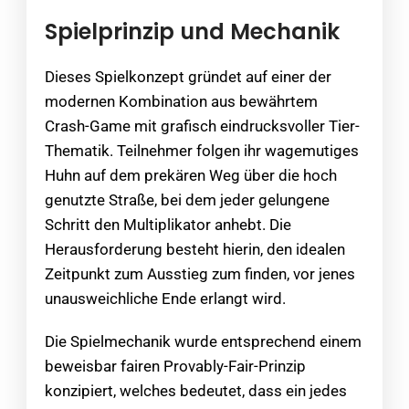
Spielprinzip und Mechanik
Dieses Spielkonzept gründet auf einer der
modernen Kombination aus bewährtem
Crash-Game mit grafisch eindrucksvoller Tier-
Thematik. Teilnehmer folgen ihr wagemutiges
Huhn auf dem prekären Weg über die hoch
genutzte Straße, bei dem jeder gelungene
Schritt den Multiplikator anhebt. Die
Herausforderung besteht hierin, den idealen
Zeitpunkt zum Ausstieg zum finden, vor jenes
unausweichliche Ende erlangt wird.
Die Spielmechanik wurde entsprechend einem
beweisbar fairen Provably-Fair-Prinzip
konzipiert, welches bedeutet, dass ein jedes