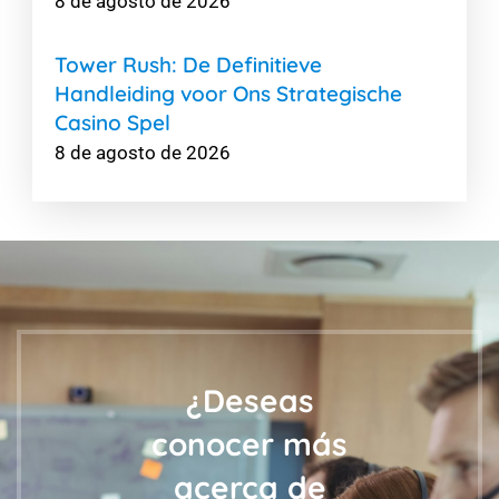
8 de agosto de 2026
Tower Rush: De Definitieve
Handleiding voor Ons Strategische
Casino Spel
8 de agosto de 2026
¿Deseas
conocer más
acerca de