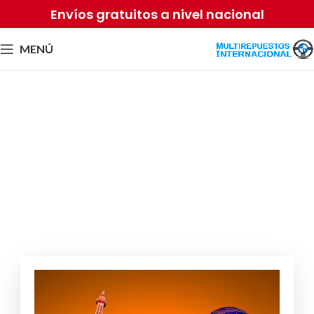
Envíos gratuitos a nivel nacional
MENÚ
Chicken Road: Das perfekte
Casino-Spiel für alle
strategisch denkende
Glücksjäger
Por
Equipo2 Sense
marzo 4, 2026