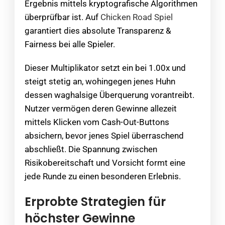
Ergebnis mittels kryptografische Algorithmen
überprüfbar ist. Auf
Chicken Road Spiel
garantiert dies absolute Transparenz &
Fairness bei alle Spieler.
Dieser Multiplikator setzt ein bei 1.00x und
steigt stetig an, wohingegen jenes Huhn
dessen waghalsige Überquerung vorantreibt.
Nutzer vermögen deren Gewinne allezeit
mittels Klicken vom Cash-Out-Buttons
absichern, bevor jenes Spiel überraschend
abschließt. Die Spannung zwischen
Risikobereitschaft und Vorsicht formt eine
jede Runde zu einen besonderen Erlebnis.
Erprobte Strategien für
höchster Gewinne