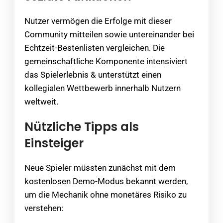
Nutzer vermögen die Erfolge mit dieser
Community mitteilen sowie untereinander bei
Echtzeit-Bestenlisten vergleichen. Die
gemeinschaftliche Komponente intensiviert
das Spielerlebnis & unterstützt einen
kollegialen Wettbewerb innerhalb Nutzern
weltweit.
Nützliche Tipps als
Einsteiger
Neue Spieler müssten zunächst mit dem
kostenlosen Demo-Modus bekannt werden,
um die Mechanik ohne monetäres Risiko zu
verstehen: