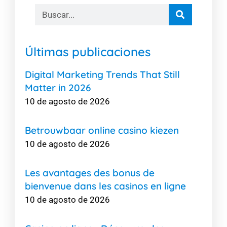
Últimas publicaciones
Digital Marketing Trends That Still
Matter in 2026
10 de agosto de 2026
Betrouwbaar online casino kiezen
10 de agosto de 2026
Les avantages des bonus de
bienvenue dans les casinos en ligne
10 de agosto de 2026