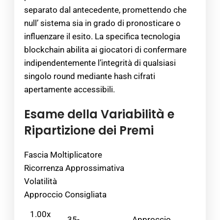
separato dal antecedente, promettendo che
null’ sistema sia in grado di pronosticare o
influenzare il esito. La specifica tecnologia
blockchain abilita ai giocatori di confermare
indipendentemente l’integrità di qualsiasi
singolo round mediante hash cifrati
apertamente accessibili.
Esame della Variabilità e
Ripartizione dei Premi
Fascia Moltiplicatore
Ricorrenza Approssimativa
Volatilità
Approccio Consigliata
1.00x
35-
Approccio