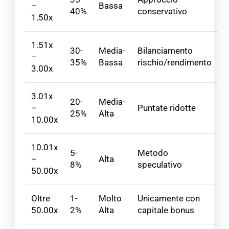
–
Bassa
40%
conservativo
1.50x
1.51x
30-
Media-
Bilanciamento
–
35%
Bassa
rischio/rendimento
3.00x
3.01x
20-
Media-
–
Puntate ridotte
25%
Alta
10.00x
10.01x
5-
Metodo
–
Alta
8%
speculativo
50.00x
Oltre
1-
Molto
Unicamente con
50.00x
2%
Alta
capitale bonus