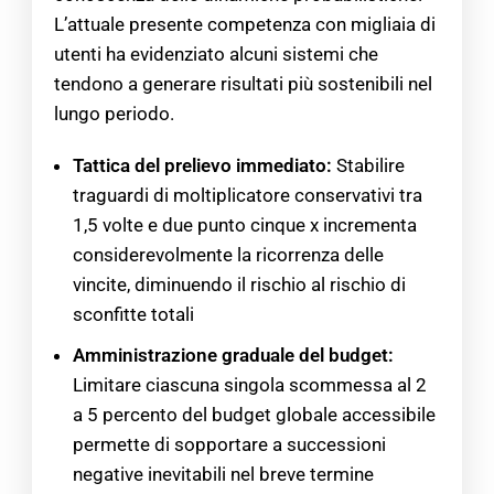
L’attuale presente competenza con migliaia di
utenti ha evidenziato alcuni sistemi che
tendono a generare risultati più sostenibili nel
lungo periodo.
Tattica del prelievo immediato:
Stabilire
traguardi di moltiplicatore conservativi tra
1,5 volte e due punto cinque x incrementa
considerevolmente la ricorrenza delle
vincite, diminuendo il rischio al rischio di
sconfitte totali
Amministrazione graduale del budget:
Limitare ciascuna singola scommessa al 2
a 5 percento del budget globale accessibile
permette di sopportare a successioni
negative inevitabili nel breve termine