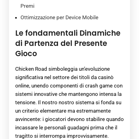
Premi
Ottimizzazione per Device Mobile
Le fondamentali Dinamiche
di Partenza del Presente
Gioco
Chicken Road simboleggia un’evoluzione
significativa nel settore dei titoli da casinò
online, unendo componenti di crash game con
sistemi innovative che mantengono intensa la
tensione. Il nostro nostro sistema si fonda su
un criterio elementare ma estremamente
avvincente: i giocatori devono stabilire quando
incassare le personali guadagni prima che il
tragitto si interrompa improvvisamente.