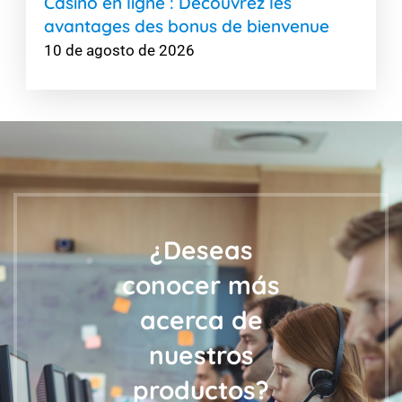
Casino en ligne : Découvrez les
avantages des bonus de bienvenue
10 de agosto de 2026
¿Deseas
conocer más
acerca de
nuestros
productos?