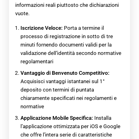
informazioni reali piuttosto che dichiarazioni
vuote.
Iscrizione Veloce:
Porta a termine il
processo di registrazione in sotto di tre
minuti fornendo documenti validi per la
validazione dell’identità secondo normative
regolamentari
Vantaggio di Benvenuto Competitivo:
Acquisisci vantaggi istantanei sul 1°
deposito con termini di puntata
chiaramente specificati nei regolamenti e
normative
Applicazione Mobile Specifica:
Installa
l’applicazione ottimizzata per iOS e Google
che offre l’intera serie di caratteristiche