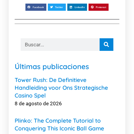
Facebook
Twitter
LinkedIn
Pinterest
Últimas publicaciones
Tower Rush: De Definitieve
Handleiding voor Ons Strategische
Casino Spel
8 de agosto de 2026
Plinko: The Complete Tutorial to
Conquering This Iconic Ball Game