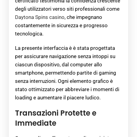
certificato testimonia la confidenza crescente
degli utilizzatori verso siti professionali come
Daytona Spins casino
, che impegnano
costantemente in sicurezza e progresso
tecnologica.
La presente interfaccia è è stata progettata
per assicurare navigazione senza intoppi su
ciascun dispositivo, dal computer allo
smartphone, permettendo partite di gaming
senza interruzioni. Ogni elemento grafico è
stato ottimizzato per abbreviare i momenti di
loading e aumentare il piacere ludico.
Transazioni Protette e
Immediate