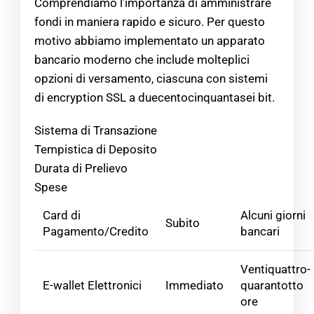
Comprendiamo l’importanza di amministrare
fondi in maniera rapido e sicuro. Per questo
motivo abbiamo implementato un apparato
bancario moderno che include molteplici
opzioni di versamento, ciascuna con sistemi
di encryption SSL a duecentocinquantasei bit.
Sistema di Transazione
Tempistica di Deposito
Durata di Prelievo
Spese
Card di
Alcuni giorni
Subito
Pagamento/Credito
bancari
Ventiquattro-
E-wallet Elettronici
Immediato
quarantotto
ore