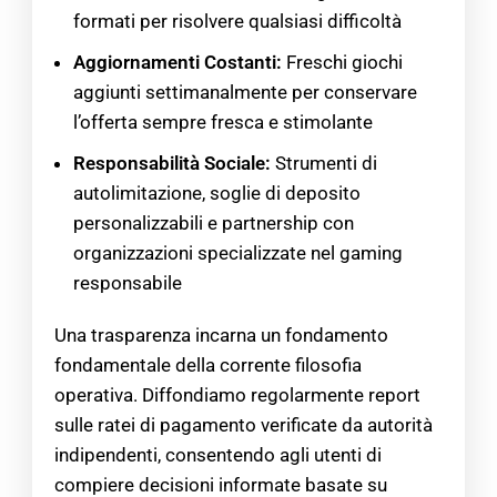
formati per risolvere qualsiasi difficoltà
Aggiornamenti Costanti:
Freschi giochi
aggiunti settimanalmente per conservare
l’offerta sempre fresca e stimolante
Responsabilità Sociale:
Strumenti di
autolimitazione, soglie di deposito
personalizzabili e partnership con
organizzazioni specializzate nel gaming
responsabile
Una trasparenza incarna un fondamento
fondamentale della corrente filosofia
operativa. Diffondiamo regolarmente report
sulle ratei di pagamento verificate da autorità
indipendenti, consentendo agli utenti di
compiere decisioni informate basate su