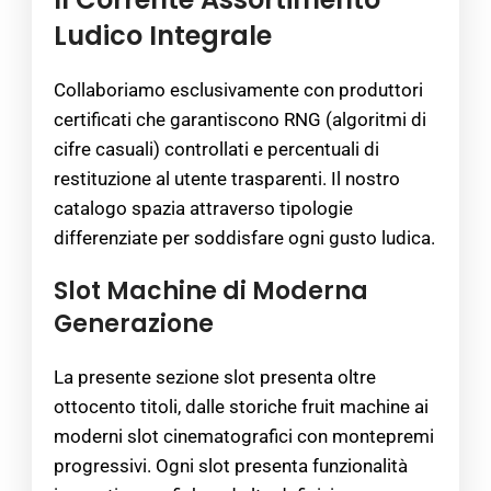
Ludico Integrale
Collaboriamo esclusivamente con produttori
certificati che garantiscono RNG (algoritmi di
cifre casuali) controllati e percentuali di
restituzione al utente trasparenti. Il nostro
catalogo spazia attraverso tipologie
differenziate per soddisfare ogni gusto ludica.
Slot Machine di Moderna
Generazione
La presente sezione slot presenta oltre
ottocento titoli, dalle storiche fruit machine ai
moderni slot cinematografici con montepremi
progressivi. Ogni slot presenta funzionalità