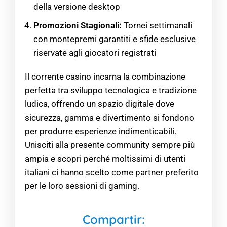
della versione desktop
Promozioni Stagionali:
Tornei settimanali
con montepremi garantiti e sfide esclusive
riservate agli giocatori registrati
Il corrente casino incarna la combinazione
perfetta tra sviluppo tecnologica e tradizione
ludica, offrendo un spazio digitale dove
sicurezza, gamma e divertimento si fondono
per produrre esperienze indimenticabili.
Unisciti alla presente community sempre più
ampia e scopri perché moltissimi di utenti
italiani ci hanno scelto come partner preferito
per le loro sessioni di gaming.
Compartir: