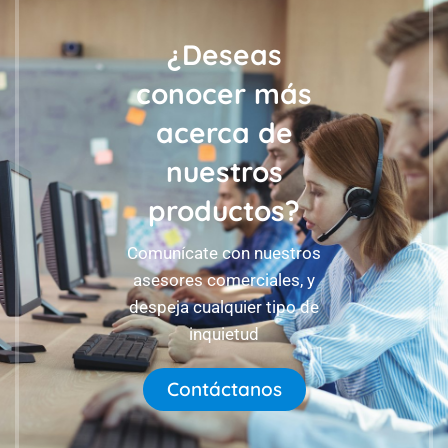
¿Deseas
conocer más
acerca de
nuestros
productos?
Comunícate con nuestros
asesores comerciales, y
despeja cualquier tipo de
inquietud
Contáctanos