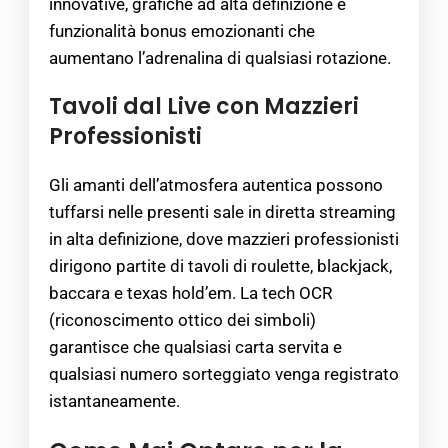
innovative, grafiche ad alta definizione e
funzionalità bonus emozionanti che
aumentano l’adrenalina di qualsiasi rotazione.
Tavoli dal Live con Mazzieri
Professionisti
Gli amanti dell’atmosfera autentica possono
tuffarsi nelle presenti sale in diretta streaming
in alta definizione, dove mazzieri professionisti
dirigono partite di tavoli di roulette, blackjack,
baccara e texas hold’em. La tech OCR
(riconoscimento ottico dei simboli)
garantisce che qualsiasi carta servita e
qualsiasi numero sorteggiato venga registrato
istantaneamente.