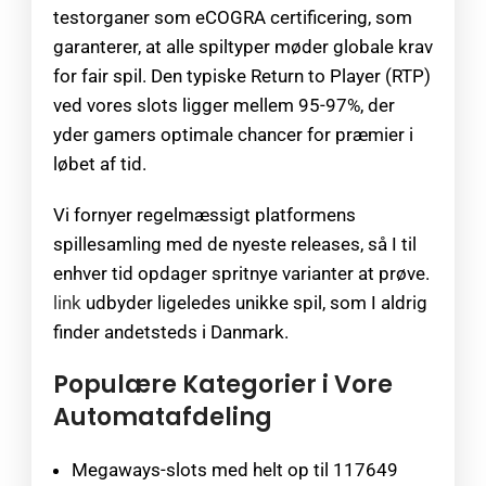
testorganer som eCOGRA certificering, som
garanterer, at alle spiltyper møder globale krav
for fair spil. Den typiske Return to Player (RTP)
ved vores slots ligger mellem 95-97%, der
yder gamers optimale chancer for præmier i
løbet af tid.
Vi fornyer regelmæssigt platformens
spillesamling med de nyeste releases, så I til
enhver tid opdager spritnye varianter at prøve.
link
udbyder ligeledes unikke spil, som I aldrig
finder andetsteds i Danmark.
Populære Kategorier i Vore
Automatafdeling
Megaways-slots med helt op til 117649