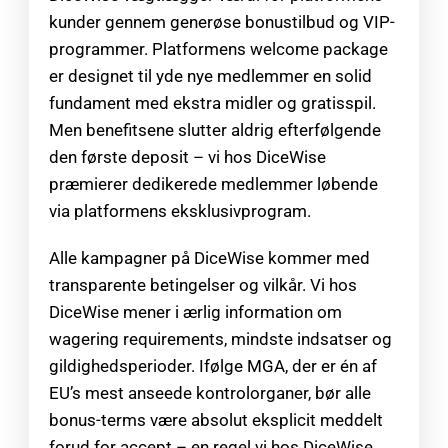
kunder gennem generøse bonustilbud og VIP-
programmer. Platformens welcome package
er designet til yde nye medlemmer en solid
fundament med ekstra midler og gratisspil.
Men benefitsene slutter aldrig efterfølgende
den første deposit – vi hos DiceWise
præmierer dedikerede medlemmer løbende
via platformens eksklusivprogram.
Alle kampagner på DiceWise kommer med
transparente betingelser og vilkår. Vi hos
DiceWise mener i ærlig information om
wagering requirements, mindste indsatser og
gildighedsperioder. Ifølge MGA, der er én af
EU’s mest anseede kontrolorganer, bør alle
bonus-terms være absolut eksplicit meddelt
forud for accept – en regel vi hos DiceWise