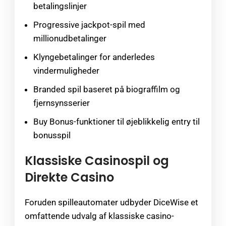
betalingslinjer
Progressive jackpot-spil med
millionudbetalinger
Klyngebetalinger for anderledes
vindermuligheder
Branded spil baseret på biograffilm og
fjernsynsserier
Buy Bonus-funktioner til øjeblikkelig entry til
bonusspil
Klassiske Casinospil og
Direkte Casino
Foruden spilleautomater udbyder DiceWise et
omfattende udvalg af klassiske casino-