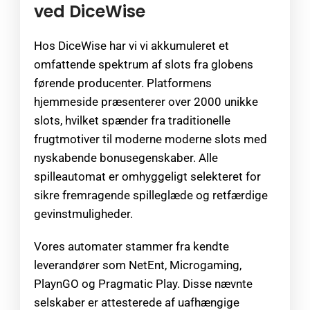
ved DiceWise
Hos DiceWise har vi vi akkumuleret et
omfattende spektrum af slots fra globens
førende producenter. Platformens
hjemmeside præsenterer over 2000 unikke
slots, hvilket spænder fra traditionelle
frugtmotiver til moderne moderne slots med
nyskabende bonusegenskaber. Alle
spilleautomat er omhyggeligt selekteret for
sikre fremragende spilleglæde og retfærdige
gevinstmuligheder.
Vores automater stammer fra kendte
leverandører som NetEnt, Microgaming,
PlaynGO og Pragmatic Play. Disse nævnte
selskaber er attesterede af uafhængige