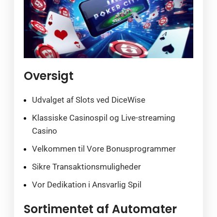
Oversigt
Udvalget af Slots ved DiceWise
Klassiske Casinospil og Live-streaming
Casino
Velkommen til Vore Bonusprogrammer
Sikre Transaktionsmuligheder
Vor Dedikation i Ansvarlig Spil
Sortimentet af Automater