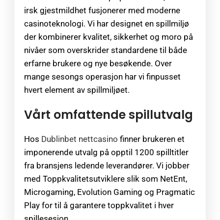
irsk gjestmildhet fusjonerer med moderne
casinoteknologi. Vi har designet en spillmiljø
der kombinerer kvalitet, sikkerhet og moro på
nivåer som overskrider standardene til både
erfarne brukere og nye besøkende. Over
mange sesongs operasjon har vi finpusset
hvert element av spillmiljøet.
Vårt omfattende spillutvalg
Hos
Dublinbet nettcasino
finner brukeren et
imponerende utvalg på opptil 1200 spilltitler
fra bransjens ledende leverandører. Vi jobber
med Toppkvalitetsutviklere slik som NetEnt,
Microgaming, Evolution Gaming og Pragmatic
Play for til å garantere toppkvalitet i hver
spillesesjon.