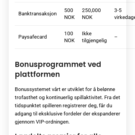
500
250,000
3-5
Banktransaksjon
NOK
NOK
virkedag
100
Ikke
Paysafecard
–
NOK
tilgjengelig
Bonusprogrammet ved
plattformen
Bonussystemet vårt er utviklet for å belønne
trofasthet og kontinuerlig spillaktivitet. Fra det
tidspunktet spilleren registrerer deg, får du
adgang til eksklusive fordeler der ekspanderer
gjennom VIP-ordningen.