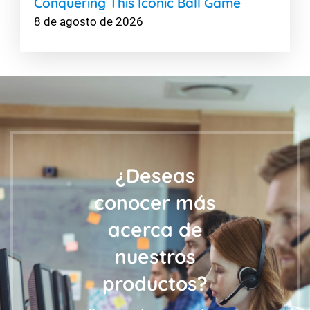
Conquering This Iconic Ball Game
8 de agosto de 2026
¿Deseas
conocer más
acerca de
nuestros
productos?