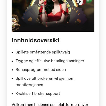
Innholdsoversikt
Spillets omfattende spillutvalg
Trygge og effektive betalingsløsninger
Bonusprogrammet på siden
Spill overalt brukeren vil gjennom
mobilversjonen
Kvalifisert brukersupport
Velkommen til denne spillplattformen, hvor