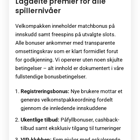
Lagdelte premier for alle
spillernivåer
Velkompakken inneholder matchbonus på
innskudd samt freespins på utvalgte slots.
Alle bonuser ankommer med transparente
omsettingskrav som er klart formidlet forut
for godkjenning. Vi opererer uten noen skjulte
betingelser – alt innhold er dokumentert i våre
fullstendige bonusbetingelser.
Registreringsbonus:
Nye brukere mottar et
generøs velkomstpakkeordning fordelt
gjennom de innledende innskuddene
Ukentlige tilbud:
Påfyllbonuser, cashback-
tilbud samt eksklusiv tilgang til turneringer
VIP-klubben:
Fem nivåer med eskalerende