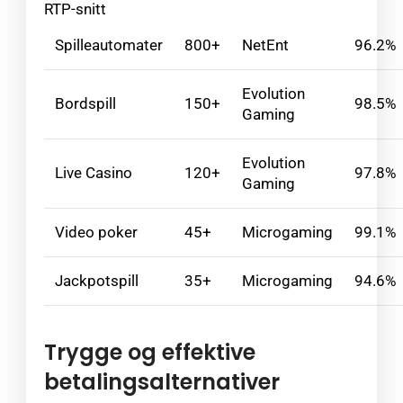
RTP-snitt
Spilleautomater
800+
NetEnt
96.2%
Evolution
Bordspill
150+
98.5%
Gaming
Evolution
Live Casino
120+
97.8%
Gaming
Video poker
45+
Microgaming
99.1%
Jackpotspill
35+
Microgaming
94.6%
Trygge og effektive
betalingsalternativer