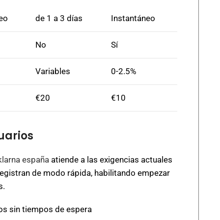
eo
de 1 a 3 días
Instantáneo
No
Sí
Variables
0-2.5%
€20
€10
uarios
klarna españa
atiende a las exigencias actuales
 registran de modo rápida, habilitando empezar
s.
os sin tiempos de espera