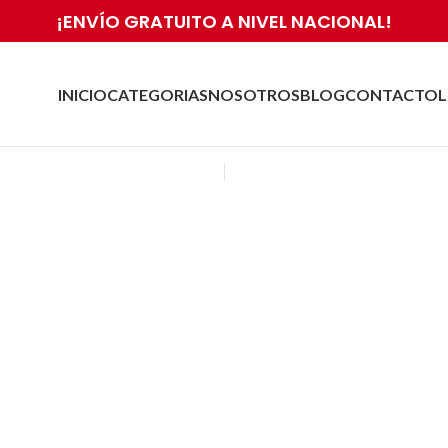
¡ENVÍO GRATUITO A NIVEL NACIONAL!
INICIO
CATEGORIAS
NOSOTROS
BLOG
CONTACTO
L
e Klarna: Medio de Pago 
Apostadores Actuales