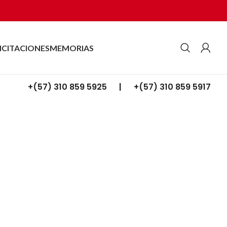
ICITACIONES
MEMORIAS
+(57) 310 859 5925 |
+(57) 310 859 5917
Inmediato para