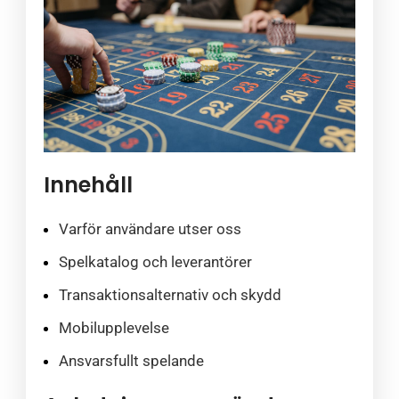
Innehåll
Varför användare utser oss
Spelkatalog och leverantörer
Transaktionsalternativ och skydd
Mobilupplevelse
Ansvarsfullt spelande