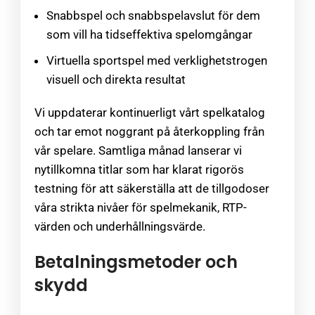
Snabbspel och snabbspelavslut för dem
som vill ha tidseffektiva spelomgångar
Virtuella sportspel med verklighetstrogen
visuell och direkta resultat
Vi uppdaterar kontinuerligt vårt spelkatalog
och tar emot noggrant på återkoppling från
vår spelare. Samtliga månad lanserar vi
nytillkomna titlar som har klarat rigorös
testning för att säkerställa att de tillgodoser
våra strikta nivåer för spelmekanik, RTP-
värden och underhållningsvärde.
Betalningsmetoder och
skydd