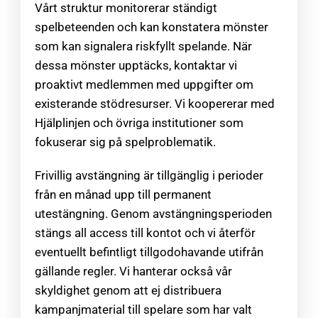
Vårt struktur monitorerar ständigt
spelbeteenden och kan konstatera mönster
som kan signalera riskfyllt spelande. När
dessa mönster upptäcks, kontaktar vi
proaktivt medlemmen med uppgifter om
existerande stödresurser. Vi koopererar med
Hjälplinjen och övriga institutioner som
fokuserar sig på spelproblematik.
Frivillig avstängning är tillgänglig i perioder
från en månad upp till permanent
utestängning. Genom avstängningsperioden
stängs all access till kontot och vi återför
eventuellt befintligt tillgodohavande utifrån
gällande regler. Vi hanterar också vår
skyldighet genom att ej distribuera
kampanjmaterial till spelare som har valt