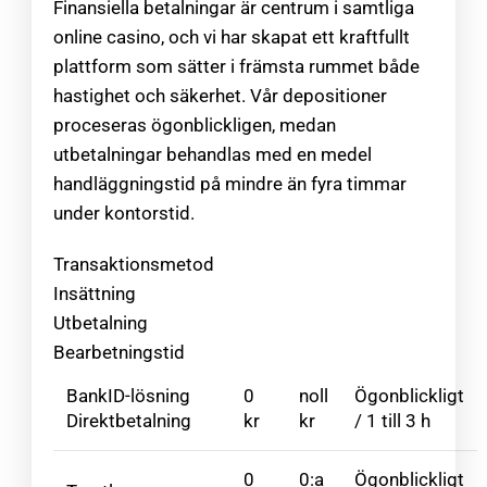
Finansiella betalningar är centrum i samtliga
online casino, och vi har skapat ett kraftfullt
plattform som sätter i främsta rummet både
hastighet och säkerhet. Vår depositioner
proceseras ögonblickligen, medan
utbetalningar behandlas med en medel
handläggningstid på mindre än fyra timmar
under kontorstid.
Transaktionsmetod
Insättning
Utbetalning
Bearbetningstid
BankID-lösning
0
noll
Ögonblickligt
Direktbetalning
kr
kr
/ 1 till 3 h
0
0:a
Ögonblickligt