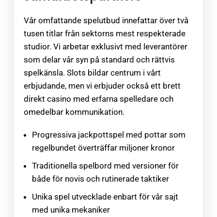
Vår omfattande spelutbud innefattar över två
tusen titlar från sektorns mest respekterade
studior. Vi arbetar exklusivt med leverantörer
som delar vår syn på standard och rättvis
spelkänsla. Slots bildar centrum i vårt
erbjudande, men vi erbjuder också ett brett
direkt casino med erfarna spelledare och
omedelbar kommunikation.
Progressiva jackpottspel med pottar som
regelbundet överträffar miljoner kronor
Traditionella spelbord med versioner för
både för novis och rutinerade taktiker
Unika spel utvecklade enbart för vår sajt
med unika mekaniker