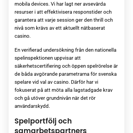
mobila devices. Vi har lagt ner avsevärda
resurser i att effektivisera responstider och
garantera att varje session ger den thrill och
nivå som krävs av ett aktuellt nätbaserat
casino.
En verifierad undersökning från den nationella
spelinspektionen uppvisar att
säkerhetscertifiering och öppen spelrörelse är
de båda avgörande parametrarna för svenska
spelare vid val av casino. Därför har vi
fokuserat på att möta alla lagstadgade krav
och gå utöver grundnivån när det rör
användarskydd.
Spelportfölj och
samarbetspartners