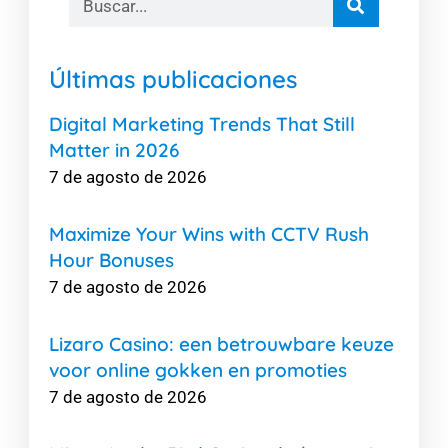
Últimas publicaciones
Digital Marketing Trends That Still
Matter in 2026
7 de agosto de 2026
Maximize Your Wins with CCTV Rush
Hour Bonuses
7 de agosto de 2026
Lizaro Casino: een betrouwbare keuze
voor online gokken en promoties
7 de agosto de 2026