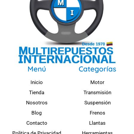
Menú
Categorías
Inicio
Motor
Tienda
Transmisión
Nosotros
Suspensión
Blog
Frenos
Contacto
Llantas
Politica de Privacidad
Herramientas