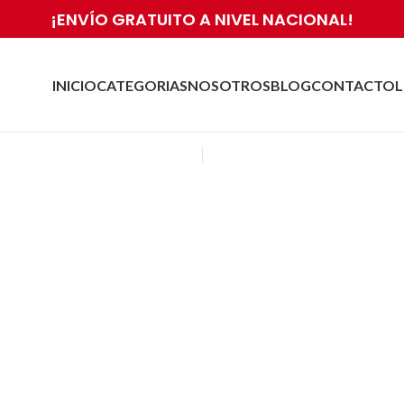
¡ENVÍO GRATUITO A NIVEL NACIONAL!
INICIO
CATEGORIAS
NOSOTROS
BLOG
CONTACTO
L
 Casino: Umfassender Rat
anspruchsvolle Spieler