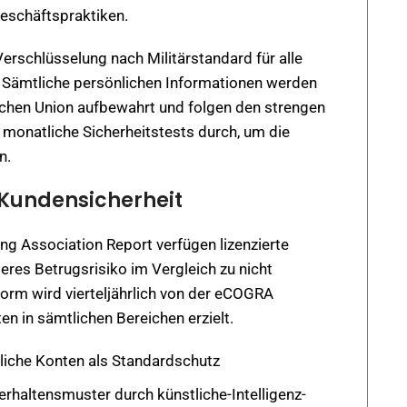
eschäftspraktiken.
erschlüsselung nach Militärstandard für alle
 Sämtliche persönlichen Informationen werden
schen Union aufbewahrt und folgen den strengen
onatliche Sicherheitstests durch, um die
n.
r Kundensicherheit
 Association Report verfügen lizenzierte
eres Betrugsrisiko im Vergleich zu nicht
form wird vierteljährlich von der eCOGRA
en in sämtlichen Bereichen erzielt.
tliche Konten als Standardschutz
haltensmuster durch künstliche-Intelligenz-