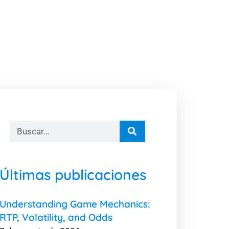
Últimas publicaciones
Understanding Game Mechanics:
RTP, Volatility, and Odds