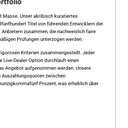
rtfolio
tt Masse. Unser akribisch kuratiertes
fünfhundert Titel von führenden Entwicklern der
it Anbietern zusammen, die nachweislich faire
lmäßigen Prüfungen unterzogen werden.
orosen Kriterien zusammengestellt. Jeder
 Live-Dealer-Option durchläuft einen
 das Angebot aufgenommen werden. Unsere
hen Auszahlungsquoten zwischen
unzigkommafünf Prozent, was erheblich über