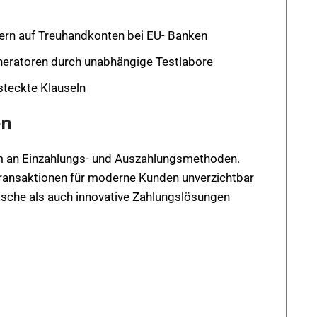
ern auf Treuhandkonten bei EU- Banken
eneratoren durch unabhängige Testlabore
steckte Klauseln
en
um an Einzahlungs- und Auszahlungsmethoden.
nztransaktionen für moderne Kunden unverzichtbar
ische als auch innovative Zahlungslösungen