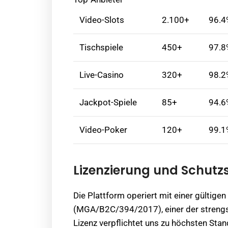
Video-Slots
2.100+
96.4
Tischspiele
450+
97.8
Live-Casino
320+
98.2
Jackpot-Spiele
85+
94.6
Video-Poker
120+
99.1
Lizenzierung und Schut
Die Plattform operiert mit einer gültig
(MGA/B2C/394/2017), einer der strengs
Lizenz verpflichtet uns zu höchsten Stand