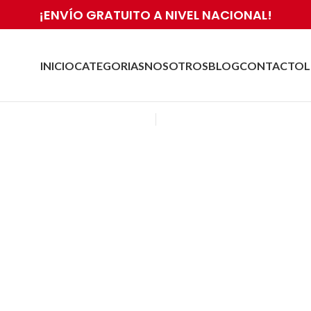
¡ENVÍO GRATUITO A NIVEL NACIONAL!
INICIO
CATEGORIAS
NOSOTROS
BLOG
CONTACTO
L
e Gids omtrent Online Casi
Die Je Dient te Kennen