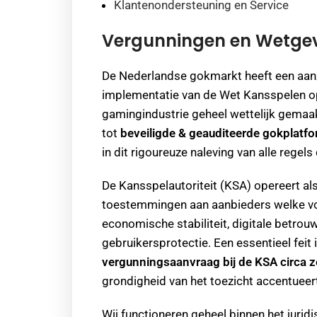
Klantenondersteuning en Service
Vergunningen en Wetgev
De Nederlandse gokmarkt heeft een aan
implementatie van de Wet Kansspelen op 
gamingindustrie geheel wettelijk gemaak
tot
beveiligde & geauditeerde gokplatf
in dit rigoureuze naleving van alle rege
De Kansspelautoriteit (KSA) opereert als
toestemmingen aan aanbieders welke vold
economische stabiliteit, digitale betrou
gebruikersprotectie. Een essentieel feit 
vergunningsaanvraag bij de KSA circa 
grondigheid van het toezicht accentueer
Wij functioneren geheel binnen het juri