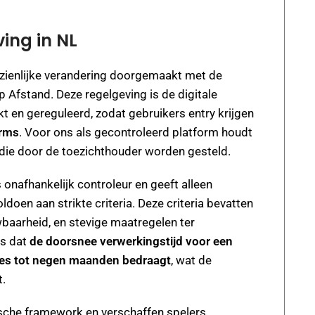
ing in NL
zienlijke verandering doorgemaakt met de
Afstand. Deze regelgeving is de digitale
t en gereguleerd, zodat gebruikers entry krijgen
orms
. Voor ons als gecontroleerd platform houdt
ls die door de toezichthouder worden gesteld.
 onafhankelijk controleur en geeft alleen
oen aan strikte criteria. Deze criteria bevatten
wbaarheid, en stevige maatregelen ter
is dat
de doorsnee verwerkingstijd voor een
zes tot negen maanden bedraagt
, wat de
t.
dische framework en verschaffen spelers