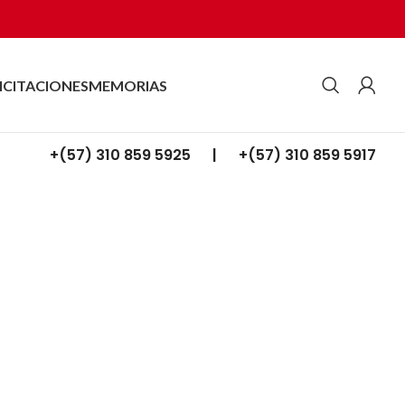
ICITACIONES
MEMORIAS
+(57) 310 859 5925 |
+(57) 310 859 5917
no Dutch: Alles