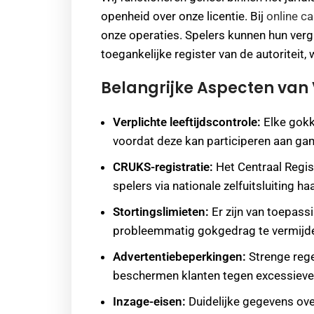
openheid over onze licentie. Bij
online ca
onze operaties. Spelers kunnen hun ver
toegankelijke register van de autoriteit,
Belangrijke Aspecten va
Verplichte leeftijdscontrole:
Elke gokk
voordat deze kan participeren aan g
CRUKS-registratie:
Het Centraal Regist
spelers via nationale zelfuitsluiting ha
Stortingslimieten:
Er zijn van toepas
probleemmatig gokgedrag te vermijd
Advertentiebeperkingen:
Strenge rege
beschermen klanten tegen excessieve
Inzage-eisen:
Duidelijke gegevens over