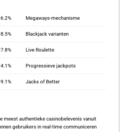
96.2%
Megaways-mechanisme
98.5%
Blackjack varianten
97.8%
Live Roulette
94.1%
Progressieve jackpots
99.1%
Jacks of Better
e meest authentieke casinobelevenis vanuit
nnen gebruikers in real-time communiceren