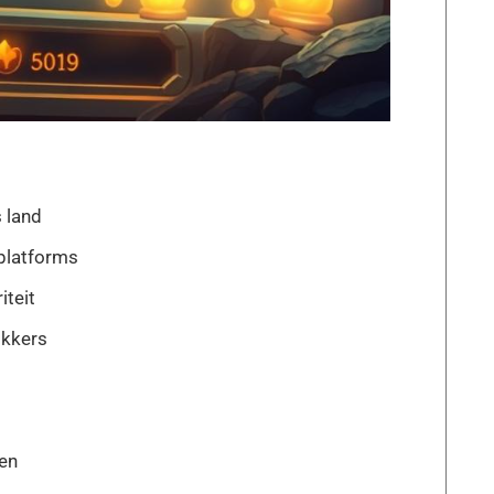
 land
platforms
iteit
okkers
den