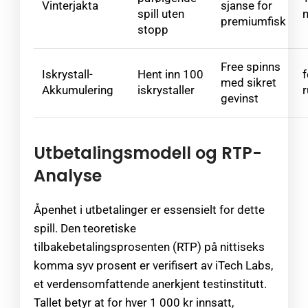
Vinterjakta
sjanse for
spill uten
m
premiumfisk
stopp
Free spinns
Iskrystall-
Hent inn 100
med sikret
Akkumulering
iskrystaller
gevinst
Utbetalingsmodell og RTP-
Analyse
Åpenhet i utbetalinger er essensielt for dette
spill. Den teoretiske
tilbakebetalingsprosenten (RTP) på nittiseks
komma syv prosent er verifisert av iTech Labs,
et verdensomfattende anerkjent testinstitutt.
Tallet betyr at for hver 1 000 kr innsatt,