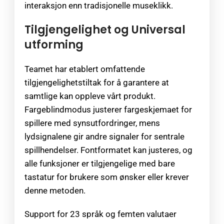
interaksjon enn tradisjonelle museklikk.
Tilgjengelighet og Universal
utforming
Teamet har etablert omfattende
tilgjengelighetstiltak for å garantere at
samtlige kan oppleve vårt produkt.
Fargeblindmodus justerer fargeskjemaet for
spillere med synsutfordringer, mens
lydsignalene gir andre signaler for sentrale
spillhendelser. Fontformatet kan justeres, og
alle funksjoner er tilgjengelige med bare
tastatur for brukere som ønsker eller krever
denne metoden.
Support for 23 språk og femten valutaer