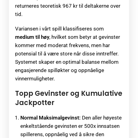
returneres teoretisk 967 kr til deltakerne over
tid.
Variansen i vårt spill klassifiseres som
medium til høy
, hvilket som betyr at gevinster
kommer med moderat frekvens, men har
potensial til å være store når disse inntreffer.
Systemet skaper en optimal balanse mellom
engasjerende spilløkter og oppnåelige
vinnermuligheter.
Topp Gevinster og Kumulative
Jackpotter
Normal Maksimalgevinst:
Den aller høyeste
enkeltstående gevinsten er 500x innsatsen
spillerens, oppnåelig ved å sikre den