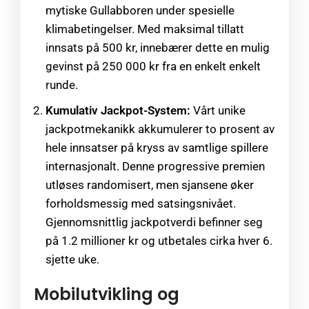
mytiske Gullabboren under spesielle
klimabetingelser. Med maksimal tillatt
innsats på 500 kr, innebærer dette en mulig
gevinst på 250 000 kr fra en enkelt enkelt
runde.
Kumulativ Jackpot-System:
Vårt unike
jackpotmekanikk akkumulerer to prosent av
hele innsatser på kryss av samtlige spillere
internasjonalt. Denne progressive premien
utløses randomisert, men sjansene øker
forholdsmessig med satsingsnivået.
Gjennomsnittlig jackpotverdi befinner seg
på 1.2 millioner kr og utbetales cirka hver 6.
sjette uke.
Mobilutvikling og