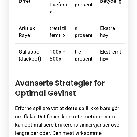
Ørret
Betydelig
tjuefem
prosent
x
Arktisk
tretti til
ni
Ekstra
Røye
femti x
prosent
høy
Gullabbor
100x –
tre
Ekstremt
(Jackpot)
500x
prosent
høy
Avanserte Strategier for
Optimal Gevinst
Erfarne spillere vet at dette spill ikke bare går
om flaks. Det finnes konkrete metoder som
kan optimalisere brukerens vinnersjanser over
lengre perioder. Den mest virksomme