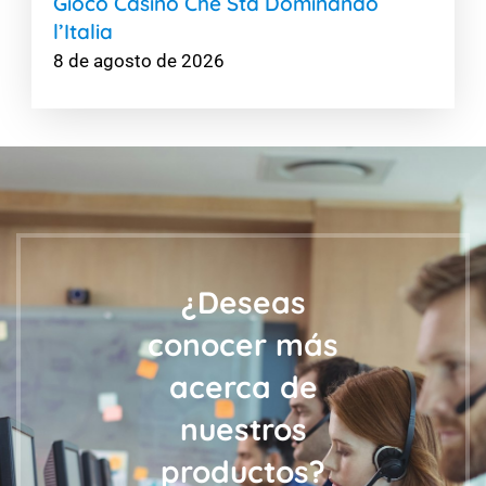
Gioco Casino Che Sta Dominando
l’Italia
8 de agosto de 2026
¿Deseas
conocer más
acerca de
nuestros
productos?