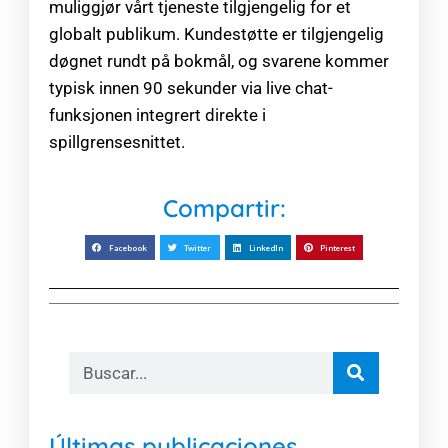
muliggjør vårt tjeneste tilgjengelig for et
globalt publikum. Kundestøtte er tilgjengelig
døgnet rundt på bokmål, og svarene kommer
typisk innen 90 sekunder via live chat-
funksjonen integrert direkte i
spillgrensesnittet.
Compartir:
Facebook
Twitter
LinkedIn
Pinterest
Últimas publicaciones