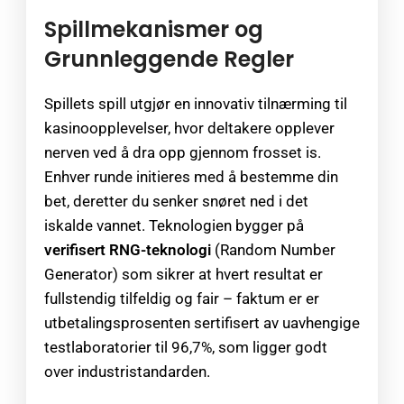
Spillmekanismer og
Grunnleggende Regler
Spillets spill utgjør en innovativ tilnærming til
kasinoopplevelser, hvor deltakere opplever
nerven ved å dra opp gjennom frosset is.
Enhver runde initieres med å bestemme din
bet, deretter du senker snøret ned i det
iskalde vannet. Teknologien bygger på
verifisert RNG-teknologi
(Random Number
Generator) som sikrer at hvert resultat er
fullstendig tilfeldig og fair – faktum er er
utbetalingsprosenten sertifisert av uavhengige
testlaboratorier til 96,7%, som ligger godt
over industristandarden.