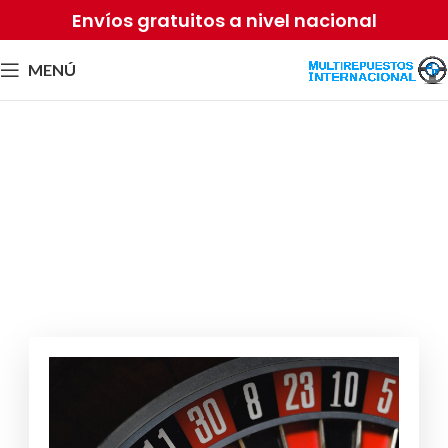
Envíos gratuitos a nivel nacional
MENÚ
Ice Fishing Game: Det
Komplette Guidet til
Spillopplevelsen på Isen
Por
Equipo2 Sense
marzo 4, 2026