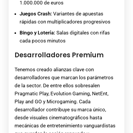
1.000.000 de euros
Juegos Crash:
Variantes de apuestas
rápidas con multiplicadores progresivos
Bingo y Lotería:
Salas digitales con rifas
cada pocos minutos
Desarrolladores Premium
Tenemos creado alianzas clave con
desarrolladores que marcan los parámetros
de la sector. De entre ellos sobresalen
Pragmatic Play, Evolution Gaming, NetEnt,
Play and GO y Microgaming. Cada
desarrollador contribuye su marca único,
desde visuales cinematográficos hasta
mecánicas de entretenimiento vanguardistas