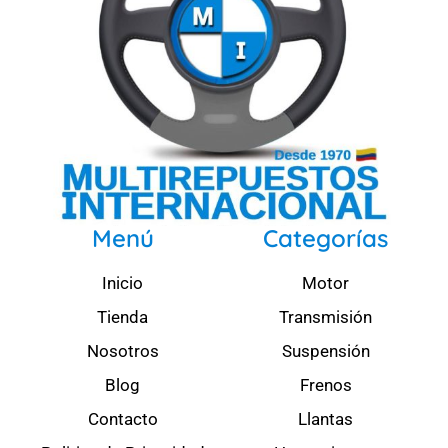
Menú
Categorías
Inicio
Motor
Tienda
Transmisión
Nosotros
Suspensión
Blog
Frenos
Contacto
Llantas