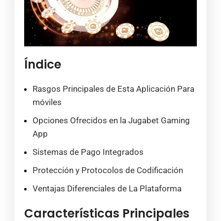
Índice
Rasgos Principales de Esta Aplicación Para
móviles
Opciones Ofrecidos en la Jugabet Gaming
App
Sistemas de Pago Integrados
Protección y Protocolos de Codificación
Ventajas Diferenciales de La Plataforma
Características Principales