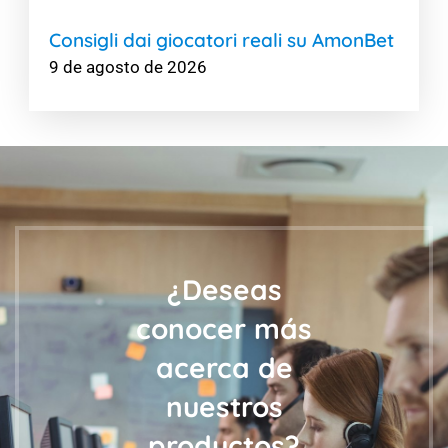
Consigli dai giocatori reali su AmonBet
9 de agosto de 2026
¿Deseas
conocer más
acerca de
nuestros
productos?