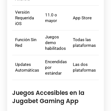
Versión
11.0 o
Requerida
App Store
mayor
iOS
Juegos
Función Sin
Todas las
demo
Red
plataformas
habilitados
Encendidas
Updates
Las dos
por
Automáticas
plataformas
estándar
Juegos Accesibles en la
Jugabet Gaming App