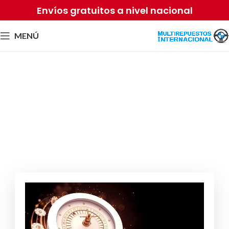
Envíos gratuitos a nivel nacional
MENÚ
Jugabet Casino App: Tu
personal Portal de Casino en
el Dispositivo
Por
Equipo2 Sense
mayo 29, 2026