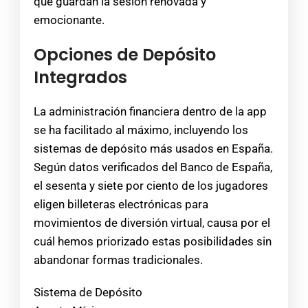
que guardan la sesión renovada y
emocionante.
Opciones de Depósito
Integrados
La administración financiera dentro de la app
se ha facilitado al máximo, incluyendo los
sistemas de depósito más usados en España.
Según datos verificados del Banco de España,
el sesenta y siete por ciento de los jugadores
eligen billeteras electrónicas para
movimientos de diversión virtual, causa por el
cuál hemos priorizado estas posibilidades sin
abandonar formas tradicionales.
Sistema de Depósito