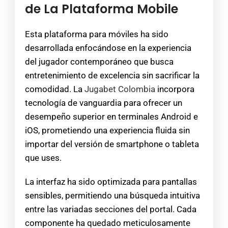
de La Plataforma Mobile
Esta plataforma para móviles ha sido
desarrollada enfocándose en la experiencia
del jugador contemporáneo que busca
entretenimiento de excelencia sin sacrificar la
comodidad. La
Jugabet Colombia
incorpora
tecnología de vanguardia para ofrecer un
desempeño superior en terminales Android e
iOS, prometiendo una experiencia fluida sin
importar del versión de smartphone o tableta
que uses.
La interfaz ha sido optimizada para pantallas
sensibles, permitiendo una búsqueda intuitiva
entre las variadas secciones del portal. Cada
componente ha quedado meticulosamente