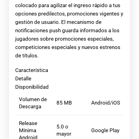
colocado para agilizar el ingreso rápido a tus
opciones predilectos, promociones vigentes y
gestión de usuario. El mecanismo de
notificaciones push guarda informados a los
jugadores sobre promociones especiales,
competiciones especiales y nuevos estrenos
de títulos.
Característica
Detalle
Disponibilidad
Volumen de
85 MB
Android/iOS
Descarga
Release
5.0 o
Mínima
Google Play
mayor
Android