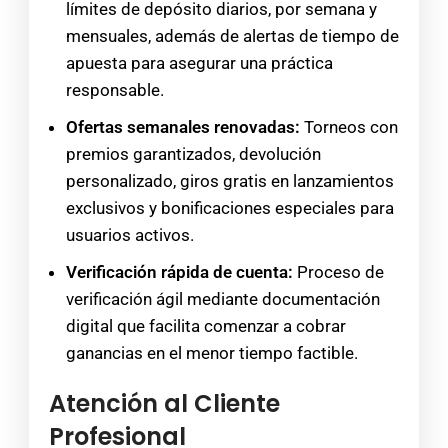
límites de depósito diarios, por semana y
mensuales, además de alertas de tiempo de
apuesta para asegurar una práctica
responsable.
Ofertas semanales renovadas:
Torneos con
premios garantizados, devolución
personalizado, giros gratis en lanzamientos
exclusivos y bonificaciones especiales para
usuarios activos.
Verificación rápida de cuenta:
Proceso de
verificación ágil mediante documentación
digital que facilita comenzar a cobrar
ganancias en el menor tiempo factible.
Atención al Cliente
Profesional