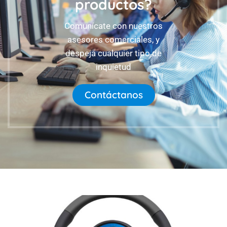
productos?
Comunícate con nuestros
asesores comerciales, y
despeja cualquier tipo de
inquietud
Contáctanos