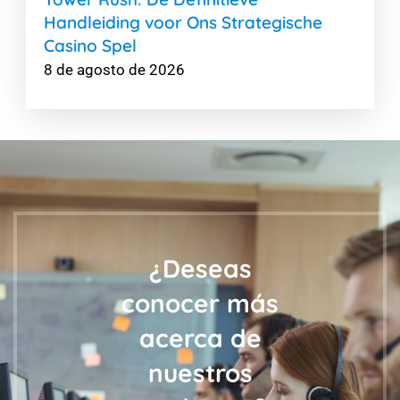
Handleiding voor Ons Strategische
Casino Spel
8 de agosto de 2026
¿Deseas
conocer más
acerca de
nuestros