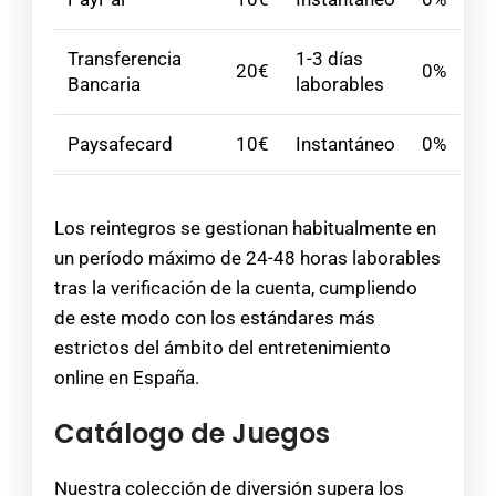
Transferencia
1-3 días
20€
0%
Bancaria
laborables
Paysafecard
10€
Instantáneo
0%
Los reintegros se gestionan habitualmente en
un período máximo de 24-48 horas laborables
tras la verificación de la cuenta, cumpliendo
de este modo con los estándares más
estrictos del ámbito del entretenimiento
online en España.
Catálogo de Juegos
Nuestra colección de diversión supera los