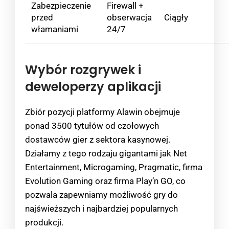
Zabezpieczenie
Firewall +
przed
obserwacja
Ciągły
włamaniami
24/7
Wybór rozgrywek i
deweloperzy aplikacji
Zbiór pozycji platformy Alawin obejmuje
ponad 3500 tytułów od czołowych
dostawców gier z sektora kasynowej.
Działamy z tego rodzaju gigantami jak Net
Entertainment, Microgaming, Pragmatic, firma
Evolution Gaming oraz firma Play’n GO, co
pozwala zapewniamy możliwość gry do
najświeższych i najbardziej popularnych
produkcji.