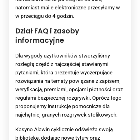
natomiast maile elektroniczne przesyłamy w
w przeciągu do 4 godzin.
Dział FAQ i zasoby
informacyjne
Dla wygody użytkowników stworzyliśmy
rozległą część z najczęściej stawianymi
pytaniami, która prezentuje wyczerpujące
rozwiązania na tematy powiązane z zapisem,
weryfikacją, premiami, opcjami płatności oraz
regułami bezpiecznej rozgrywki. Oprócz tego
proponujemy instrukcje pomocnicze dla
najchętniej granych rozgrywek stolikowych.
Kasyno Alawin cyklicznie odświeża swoją
bibliotekę, dodając nowe tytuły oraz