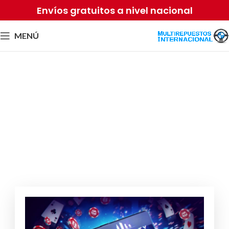
Envíos gratuitos a nivel nacional
MENÚ
Kasyno Alawin –
Wyczerpujący Kompendium
po Stronie Hazardowej
Najnowszej Generacji
Por
Equipo2 Sense
mayo 8, 2026