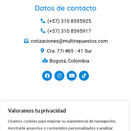
Datos de contacto
(+57) 310 8595925
(+57) 310 8595917
cotizaciones@multirepuestos.com
Cra. 77i #65 - 41 Sur
Bogotá, Colombia
Medios de Pago
Valoramos tu privacidad
Usamos cookies para mejorar su experiencia de navegación,
mostrarle anuncios o contenidos personalizados y analizar