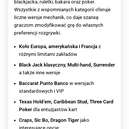
blackjacka, ruletki, bakara oraz poker.
Wszystkie z wspomnianych kategorii oferuje
licznе wersje mechanik, co daje szansę
graczom zmodyfikować grę do własnych
preferencji rozgrywki.
Koło Europa, amerykańska i Francja
z
różnymi limitami zakładów
Black Jack klasyczny, Multi-hand, Surrender
a także inne wersje
Baccarat Punto Banco
w wersjach
standardowych i VIP
Texas Hold’em, Caribbean Stud, Three Card
Poker
dla entuzjastów kart
Craps, Sic Bo, Dragon Tiger
jako
interesujące opcje