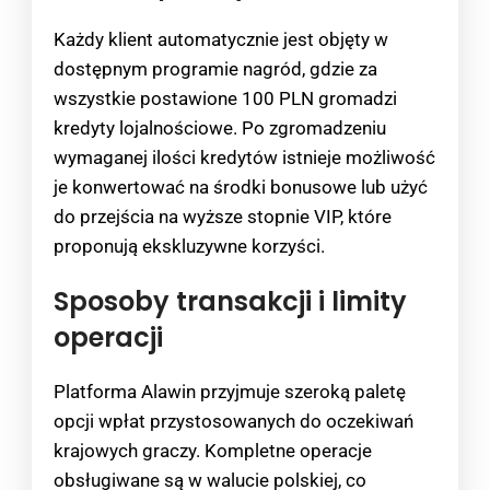
Każdy klient automatycznie jest objęty w
dostępnym programie nagród, gdzie za
wszystkie postawione 100 PLN gromadzi
kredyty lojalnościowe. Po zgromadzeniu
wymaganej ilości kredytów istnieje możliwość
je konwertować na środki bonusowe lub użyć
do przejścia na wyższe stopnie VIP, które
proponują ekskluzywne korzyści.
Sposoby transakcji i limity
operacji
Platforma Alawin przyjmuje szeroką paletę
opcji wpłat przystosowanych do oczekiwań
krajowych graczy. Kompletne operacje
obsługiwane są w walucie polskiej, co