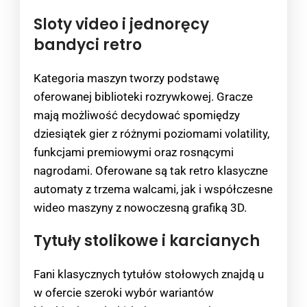
Sloty video i jednoręcy
bandyci retro
Kategoria maszyn tworzy podstawę
oferowanej biblioteki rozrywkowej. Gracze
mają możliwość decydować spomiędzy
dziesiątek gier z różnymi poziomami volatility,
funkcjami premiowymi oraz rosnącymi
nagrodami. Oferowane są tak retro klasyczne
automaty z trzema walcami, jak i współczesne
wideo maszyny z nowoczesną grafiką 3D.
Tytuły stolikowe i karcianych
Fani klasycznych tytułów stołowych znajdą u
w ofercie szeroki wybór wariantów