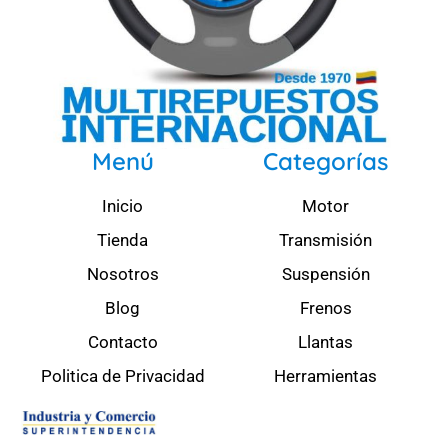
Menú
Categorías
Inicio
Motor
Tienda
Transmisión
Nosotros
Suspensión
Blog
Frenos
Contacto
Llantas
Politica de Privacidad
Herramientas