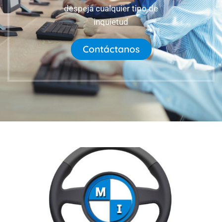
despeja cualquier tipo de
inquietud
Contáctanos