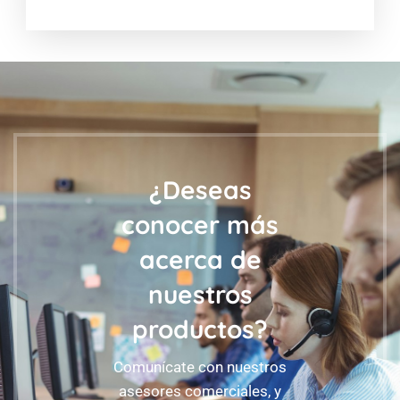
¿Deseas
conocer más
acerca de
nuestros
productos?
Comunícate con nuestros
asesores comerciales, y