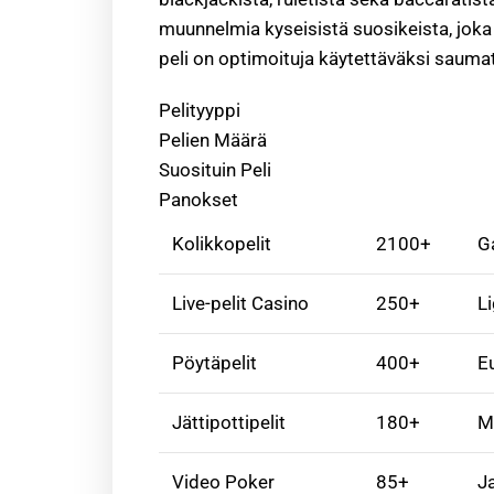
muunnelmia kyseisistä suosikeista, joka l
peli on optimoituja käytettäväksi saumatt
Pelityyppi
Pelien Määrä
Suosituin Peli
Panokset
Kolikkopelit
2100+
G
Live-pelit Casino
250+
L
Pöytäpelit
400+
E
Jättipottipelit
180+
M
Video Poker
85+
J