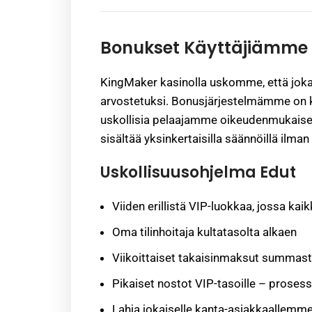
Bonukset Käyttäjiämme 
KingMaker kasinolla uskomme, että jokai
arvostetuksi. Bonusjärjestelmämme on ke
uskollisia pelaajamme oikeudenmukaises
sisältää yksinkertaisilla säännöillä ilman 
Uskollisuusohjelma Edut
Viiden erillistä VIP-luokkaa, jossa kaikk
Oma tilinhoitaja kultatasolta alkaen
Viikoittaiset takaisinmaksut summast
Pikaiset nostot VIP-tasoille – proses
Lahja jokaiselle kanta-asiakkaallemm