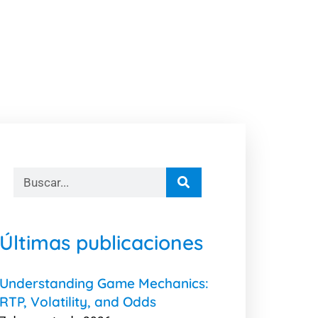
Últimas publicaciones
Understanding Game Mechanics:
RTP, Volatility, and Odds