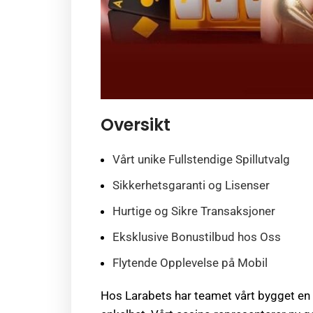
Oversikt
Vårt unike Fullstendige Spillutvalg
Sikkerhetsgaranti og Lisenser
Hurtige og Sikre Transaksjoner
Eksklusive Bonustilbud hos Oss
Flytende Opplevelse på Mobil
Hos Larabets har teamet vårt bygget en