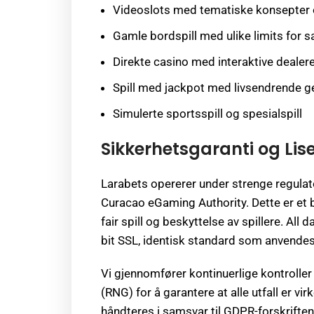
Videoslots med tematiske konsepter 
Gamle bordspill med ulike limits for s
Direkte casino med interaktive dealer
Spill med jackpot med livsendrende g
Simulerte sportsspill og spesialspill
Sikkerhetsgaranti og Lis
Larabets opererer under strenge regulato
Curacao eGaming Authority. Dette er et 
fair spill og beskyttelse av spillere. All
bit SSL, identisk standard som anvendes
Vi gjennomfører kontinuerlige kontroller 
(RNG) for å garantere at alle utfall er vir
håndteres i samsvar til GDPR-forskriften