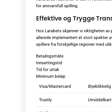
for ansvarsfull spilling.
Effektive og Trygge Tran
Hos Larabets skjønner vi viktigheten av
allerede implementert et stort spekter 
spillere fra forskjellige regioner med uli
Betalingsmåte
Innsettingstid
Tid for uttak
Minimum beløp
Visa/Mastercard
Øyeblikkelig
Trustly
Umiddelbart