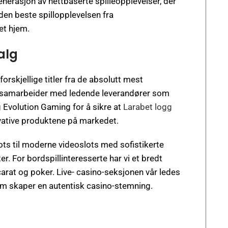
enerasjon av nettbaserte spilleopplevelser, der
 den beste spillopplevelsen fra
et hjem.
alg
orskjellige titler fra de absolutt mest
 Vi samarbeider med ledende leverandører som
 Evolution Gaming for å sikre at
Larabet logg
ovative produktene på markedet.
lots til moderne videoslots med sofistikerte
. For bordspillinteresserte har vi et bredt
ccarat og poker. Live- casino-seksjonen vår ledes
som skaper en autentisk casino-stemning.