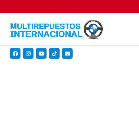
Larabets – Ditt