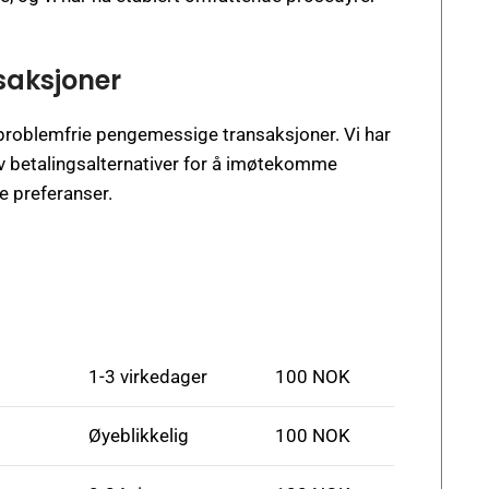
saksjoner
 problemfrie pengemessige transaksjoner. Vi har
av betalingsalternativer for å imøtekomme
ke preferanser.
1-3 virkedager
100 NOK
Øyeblikkelig
100 NOK