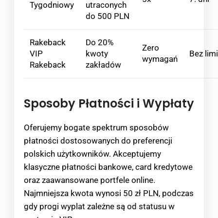
Tygodniowy
utraconych
do 500 PLN
Rakeback
Do 20%
Zero
VIP
kwoty
Bez lim
wymagań
Rakeback
zakładów
Sposoby Płatności i Wypłaty
Oferujemy bogate spektrum sposobów
płatności dostosowanych do preferencji
polskich użytkowników. Akceptujemy
klasyczne płatności bankowe, card kredytowe
oraz zaawansowane portfele online.
Najmniejsza kwota wynosi 50 zł PLN, podczas
gdy progi wyplat zależne są od statusu w