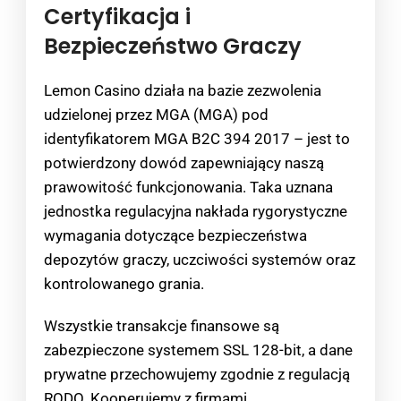
Certyfikacja i
Bezpieczeństwo Graczy
Lemon Casino działa na bazie zezwolenia
udzielonej przez MGA (MGA) pod
identyfikatorem MGA B2C 394 2017 – jest to
potwierdzony dowód zapewniający naszą
prawowitość funkcjonowania. Taka uznana
jednostka regulacyjna nakłada rygorystyczne
wymagania dotyczące bezpieczeństwa
depozytów graczy, uczciwości systemów oraz
kontrolowanego grania.
Wszystkie transakcje finansowe są
zabezpieczone systemem SSL 128-bit, a dane
prywatne przechowujemy zgodnie z regulacją
RODO. Kooperujemy z firmami