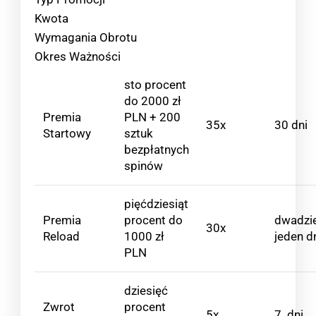
Kwota
Wymagania Obrotu
Okres Ważności
sto procent
do 2000 zł
Premia
PLN + 200
35x
30 dni
Startowy
sztuk
bezpłatnych
spinów
pięćdziesiąt
Premia
procent do
dwadzi
30x
Reload
1000 zł
jeden d
PLN
dziesięć
Zwrot
procent
5x
7. dni