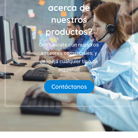
acerca de
nuestros
productos?
Comunícate con nuestros
asesores comerciales, y
despeja cualquier tipo de
inquietud
Contáctanos