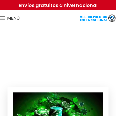
Envíos gratuitos a nivel nacional
MENÚ
Lemon Casino – Pełny
Przewodnik po Witrynie
Hazardowej Nowej Generacji
Por
Equipo2 Sense
junio 4, 2026