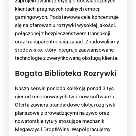
zaprojektowanej z myślą o doświadczonych
klientach pragnących realnych emocji
gamingowych. Podstawowa cele koncentruje
się na oferowaniu rozrywki wysokiej jakości,
połączonej z bezpieczeństwem transakcji
oraz transparentnością zasad. Zbudowaliśmy
środowisko, który integruje zaawansowane
technologie z zweryfikowaną obsługą klienta.
Bogata Biblioteka Rozrywki
Nasza serwis posiada kolekcją ponad 3 tys.
gier od renomowanych twórców software’u.
Oferta zawiera standardowe sloty, rozgrywki
planszowe z prowadzącymi na zywo oraz
nowatorskie tytuły stosujące mechaniki
Megaways i Drop&Wins. Współpracujemy