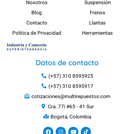
Nosotros
Suspensión
Blog
Frenos
Contacto
Llantas
Politica de Privacidad
Herramientas
Datos de contacto
(+57) 310 8595925
(+57) 310 8595917
cotizaciones@multirepuestos.com
Cra. 77i #65 - 41 Sur
Bogotá, Colombia