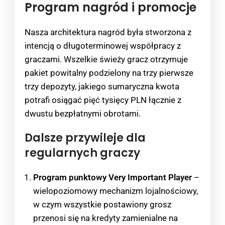
Program nagród i promocje
Nasza architektura nagród była stworzona z
intencją o długoterminowej współpracy z
graczami. Wszelkie świeży gracz otrzymuje
pakiet powitalny podzielony na trzy pierwsze
trzy depozyty, jakiego sumaryczna kwota
potrafi osiągać pięć tysięcy PLN łącznie z
dwustu bezpłatnymi obrotami.
Dalsze przywileje dla
regularnych graczy
Program punktowy Very Important Player
–
wielopoziomowy mechanizm lojalnościowy,
w czym wszystkie postawiony grosz
przenosi się na kredyty zamienialne na