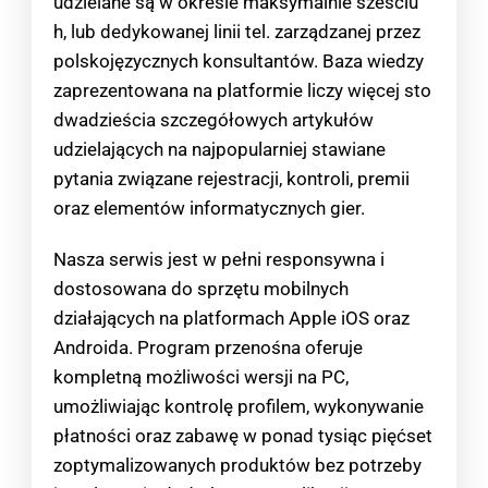
udzielane są w okresie maksymalnie sześciu
h, lub dedykowanej linii tel. zarządzanej przez
polskojęzycznych konsultantów. Baza wiedzy
zaprezentowana na platformie liczy więcej sto
dwadzieścia szczegółowych artykułów
udzielających na najpopularniej stawiane
pytania związane rejestracji, kontroli, premii
oraz elementów informatycznych gier.
Nasza serwis jest w pełni responsywna i
dostosowana do sprzętu mobilnych
działających na platformach Apple iOS oraz
Androida. Program przenośna oferuje
kompletną możliwości wersji na PC,
umożliwiając kontrolę profilem, wykonywanie
płatności oraz zabawę w ponad tysiąc pięćset
zoptymalizowanych produktów bez potrzeby