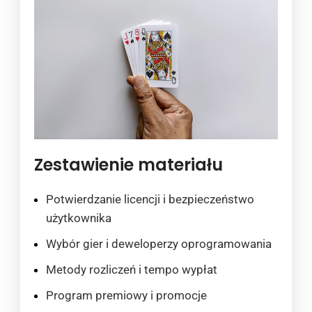
Zestawienie materiału
Potwierdzanie licencji i bezpieczeństwo
użytkownika
Wybór gier i deweloperzy oprogramowania
Metody rozliczeń i tempo wypłat
Program premiowy i promocje