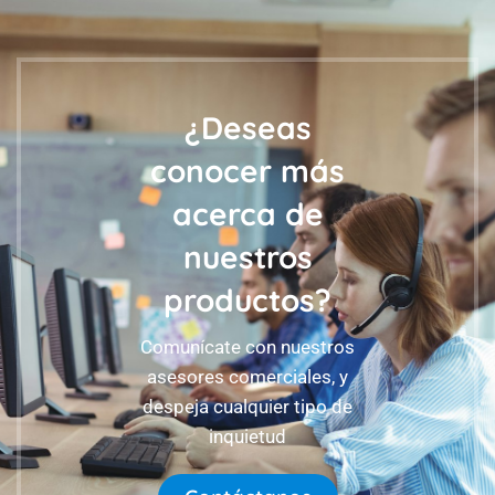
¿Deseas
conocer más
acerca de
nuestros
productos?
Comunícate con nuestros
asesores comerciales, y
despeja cualquier tipo de
inquietud