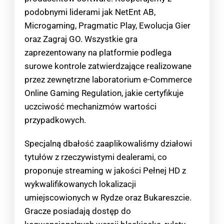
podobnymi liderami jak NetEnt AB,
Microgaming, Pragmatic Play, Ewolucja Gier
oraz Zagraj GO. Wszystkie gra
zaprezentowany na platformie podlega
surowe kontrole zatwierdzające realizowane
przez zewnętrzne laboratorium e-Commerce
Online Gaming Regulation, jakie certyfikuje
uczciwość mechanizmów wartości
przypadkowych.
Specjalną dbałość zaaplikowaliśmy działowi
tytułów z rzeczywistymi dealerami, co
proponuje streaming w jakości Pełnej HD z
wykwalifikowanych lokalizacji
umiejscowionych w Rydze oraz Bukareszcie.
Gracze posiadają dostęp do