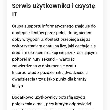
Serwis użytkownika i asystę
IT
Grupa supportu informatycznego znajduje do
dostępu klientów przez pełną dobę, siedem
doby w tygodniu. Kontakt przebiega się za
wykorzystaniem chatu na live, jaki cechuje się
średnim okresem reakcji nie przekraczającym
półtorej minuty sekund – wartość
zatwierdzona w dokumencie czatu
Incorporated z października dwadzieścia
dwadzieścia trzy r. jako punkt dla branży
kasyn.
Dodatkowo użytkownicy potrafią użyć z
połączenia e-mail, przy którym odpowiedzi