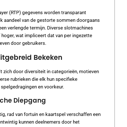
layer (RTP) gegevens worden transparant
elk aandeel van de gestorte sommen doorgaans
 een verlengde termijn. Diverse slotmachines
hoger, wat impliceert dat van per ingezette
even door gebruikers.
itgebreid Bekeken
zich door diversiteit in categorieën, motieven
erse rubrieken die elk hun specifieke
 spelgedragingen en voorkeur.
sche Diepgang
ig, rad van fortuin en kaartspel verschaffen een
nentwintig kunnen deelnemers door het