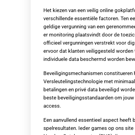
Het kiezen van een veilig online gokplatf
verschillende essentiële factoren. Ten 
geldige vergunning van een gerenommeerd
er monitoring plaatsvindt door de toezi
officieel vergunningen verstrekt voor di
ervoor dat klanten veiliggesteld worden
individuele data beschermd worden bew
Beveiligingsmechanismen constitueren he
Versleutelingstechnologie met minimaal 
betalingen en privé data beveiligd word
beste beveiligingsstandaarden om jouw
access.
Een aanvullend essentieel aspect heeft 
spelresultaten. Ieder games op ons sit