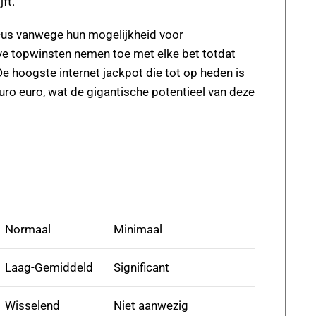
ft.
ocus vanwege hun mogelijkheid voor
e topwinsten nemen toe met elke bet totdat
De hoogste internet jackpot die tot op heden is
uro euro, wat de gigantische potentieel van deze
Normaal
Minimaal
Laag-Gemiddeld
Significant
Wisselend
Niet aanwezig