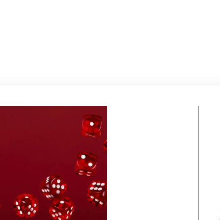
Por
Equipo2 Sense
mayo 12, 2026