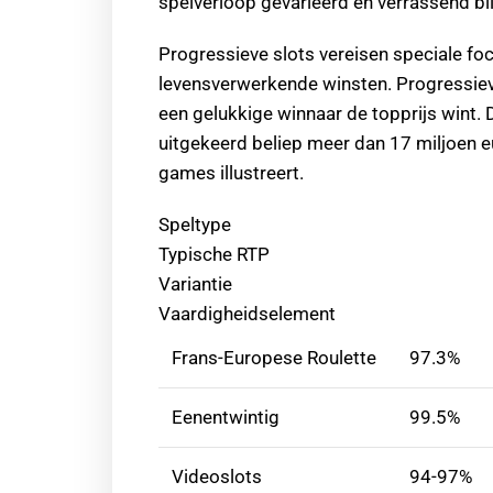
spelverloop gevarieerd en verrassend blij
Progressieve slots vereisen speciale f
levensverwerkende winsten. Progressiev
een gelukkige winnaar de topprijs wint. 
uitgekeerd beliep meer dan 17 miljoen e
games illustreert.
Speltype
Typische RTP
Variantie
Vaardigheidselement
Frans-Europese Roulette
97.3%
Eenentwintig
99.5%
Videoslots
94-97%