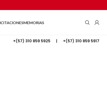
ICITACIONES
MEMORIAS
+(57) 310 859 5925 |
+(57) 310 859 5917
tieme Wegwijzer
ansspelen