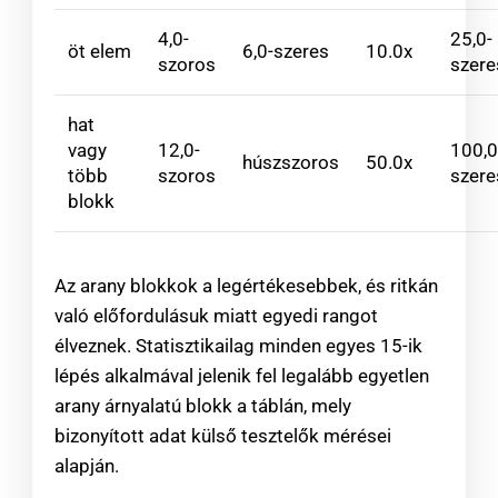
4,0-
25,0-
öt elem
6,0-szeres
10.0x
szoros
szere
hat
vagy
12,0-
100,0
húszszoros
50.0x
több
szoros
szere
blokk
Az arany blokkok a legértékesebbek, és ritkán
való előfordulásuk miatt egyedi rangot
élveznek. Statisztikailag minden egyes 15-ik
lépés alkalmával jelenik fel legalább egyetlen
arany árnyalatú blokk a táblán, mely
bizonyított adat külső tesztelők mérései
alapján.