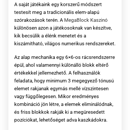
A saját játékaink egy korszerű módszert
testesít meg a tradicionális elem-alapú
szórakozások terén. A
MegaBlock Kaszinó
különösen azon a játékosoknak van készítve,
kik becsülik a élénk menetet és a
kiszámítható, világos numerikus rendszereket.
Az alap mechanika egy 6×6-os rácsrendszerre
épül, ahol valamennyi különálló blokk eltérő
értékekkel jellemezhető. A felhasználók
feladata, hogy minimum 3 megegyező tónusú
elemet rakjanak egymás mellé vízszintesen
vagy függőlegesen. Mikor eredményes
kombináció jön létre, a elemek eliminálódnak,
és friss blokkok rakják ki a megüresedett
pozíciókat, lehetőséget adva kaszkádokra.