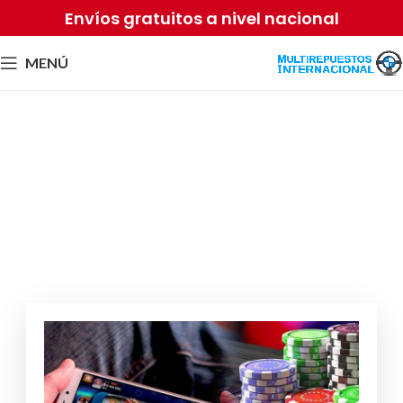
Envíos gratuitos a nivel nacional
MENÚ
MegaBlock: A átfogó kalauz
a dobókocka-játék modern
szintjéhez
Por
Equipo2 Sense
abril 16, 2026