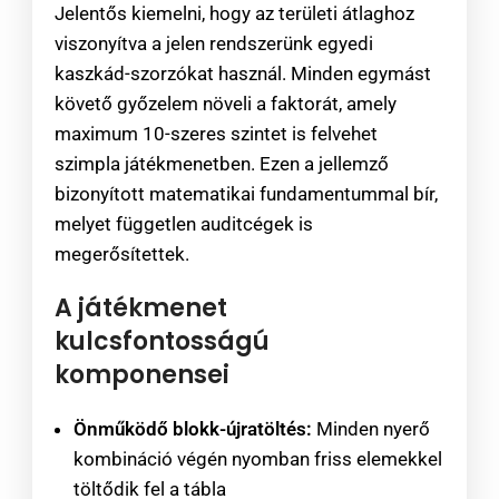
Jelentős kiemelni, hogy az területi átlaghoz
viszonyítva a jelen rendszerünk egyedi
kaszkád-szorzókat használ. Minden egymást
követő győzelem növeli a faktorát, amely
maximum 10-szeres szintet is felvehet
szimpla játékmenetben. Ezen a jellemző
bizonyított matematikai fundamentummal bír,
melyet független auditcégek is
megerősítettek.
A játékmenet
kulcsfontosságú
komponensei
Önműködő blokk-újratöltés:
Minden nyerő
kombináció végén nyomban friss elemekkel
töltődik fel a tábla