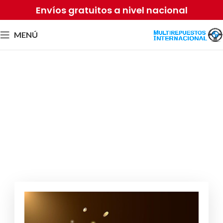
Envíos gratuitos a nivel nacional
MENÚ
MegaBlock: Este Jogo de
Casino Revolucionário que
Anda a Revolucionar a
Indústria
Por
Equipo2 Sense
abril 23, 2026