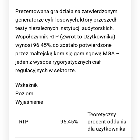
Prezentowana gra działa na zatwierdzonym
generatorze cyfr losowych, który przeszedł
testy niezależnych instytucji audytorskich.
Współczynnik RTP (Zwrot to Użytkownika)
wynosi 96.45%, co zostało potwierdzone
przez maltejską komisję gamingową MGA –
jeden z wysoce rygorystycznych ciał
regulacyjnych w sektorze.
Wskaźnik
Poziom
Wyjaśnienie
Teoretyczny
RTP
96.45%
procent oddania
dla użytkownika