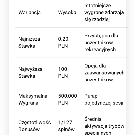
Istotniejsze
Wariancja
Wysoka
wygrane zdarzają
się rzadziej
Przystępna dla
Najniższa
0.20
uczestników
Stawka
PLN
rekreacyjnych
Opcja dla
Najwyższa
100
zaawansowanych
Stawka
PLN
uczestników
Maksymalna
500,000
Pułap
Wygrana
PLN
pojedynczej sesji
Średnia
Częstotliwość
1/127
aktywacja trybów
Bonusów
spinów
specjalnych