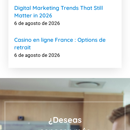
Digital Marketing Trends That Still
Matter in 2026
6 de agosto de 2026
Casino en ligne France : Options de
retrait
6 de agosto de 2026
¿Deseas