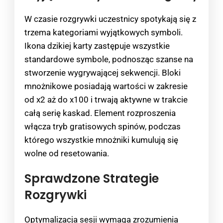
W czasie rozgrywki uczestnicy spotykają się z
trzema kategoriami wyjątkowych symboli.
Ikona dzikiej karty zastępuje wszystkie
standardowe symbole, podnosząc szanse na
stworzenie wygrywającej sekwencji. Bloki
mnożnikowe posiadają wartości w zakresie
od x2 aż do x100 i trwają aktywne w trakcie
całą serię kaskad. Element rozproszenia
włącza tryb gratisowych spinów, podczas
którego wszystkie mnożniki kumulują się
wolne od resetowania.
Sprawdzone Strategie
Rozgrywki
Optymalizacja sesji wymaga zrozumienia