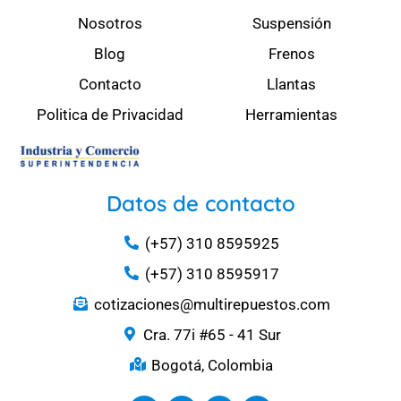
Nosotros
Suspensión
Blog
Frenos
Contacto
Llantas
Politica de Privacidad
Herramientas
Datos de contacto
(+57) 310 8595925
(+57) 310 8595917
cotizaciones@multirepuestos.com
Cra. 77i #65 - 41 Sur
Bogotá, Colombia