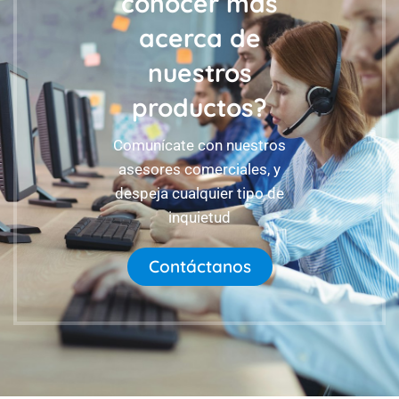
conocer más
acerca de
nuestros
productos?
Comunícate con nuestros
asesores comerciales, y
despeja cualquier tipo de
inquietud
Contáctanos