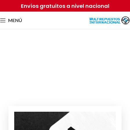
Envíos gratuitos a nivel nacional
MENÚ
Menace Casino: Η Νέα
Εμπειρία Διαδικτυακού
Τζόγου που Αλλάζει τα
Στάνταρ
Por
Equipo2 Sense
abril 3, 2026