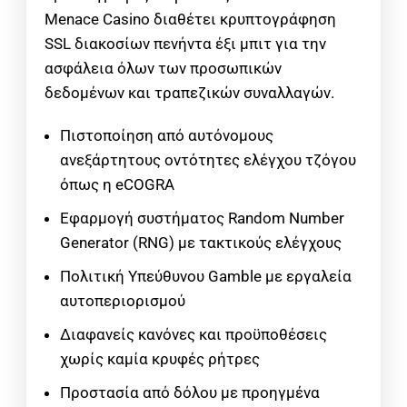
Menace Casino διαθέτει κρυπτογράφηση
SSL διακοσίων πενήντα έξι μπιτ για την
ασφάλεια όλων των προσωπικών
δεδομένων και τραπεζικών συναλλαγών.
Πιστοποίηση από αυτόνομους
ανεξάρτητους οντότητες ελέγχου τζόγου
όπως η eCOGRA
Εφαρμογή συστήματος Random Number
Generator (RNG) με τακτικούς ελέγχους
Πολιτική Υπεύθυνου Gamble με εργαλεία
αυτοπεριορισμού
Διαφανείς κανόνες και προϋποθέσεις
χωρίς καμία κρυφές ρήτρες
Προστασία από δόλου με προηγμένα