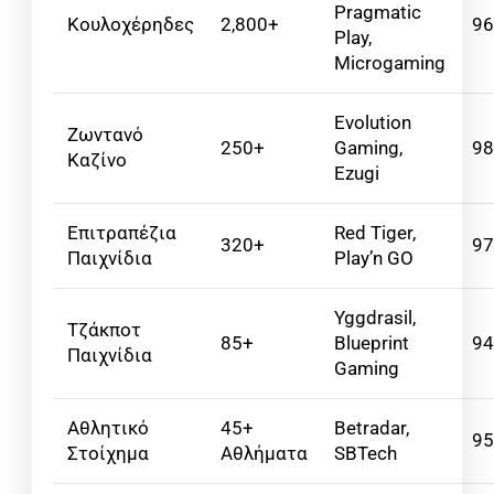
Pragmatic
Κουλοχέρηδες
2,800+
96
Play,
Microgaming
Evolution
Ζωντανό
250+
Gaming,
98
Καζίνο
Ezugi
Επιτραπέζια
Red Tiger,
320+
97
Παιχνίδια
Play’n GO
Yggdrasil,
Τζάκποτ
85+
Blueprint
94
Παιχνίδια
Gaming
Αθλητικό
45+
Betradar,
95
Στοίχημα
Αθλήματα
SBTech