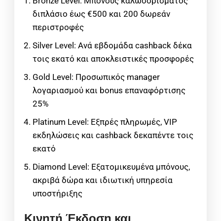
Bronze Level: Μπόνους καλωσορίσματος
διπλάσιο έως €500 και 200 δωρεάν
περιστροφές
Silver Level: Ανά εβδομάδα cashback δέκα
τοις εκατό και αποκλειστικές προσφορές
Gold Level: Προσωπικός manager
λογαριασμού και bonus επαναφόρτισης
25%
Platinum Level: Εξπρές πληρωμές, VIP
εκδηλώσεις και cashback δεκαπέντε τοις
εκατό
Diamond Level: Εξατομικευμένα μπόνους,
ακριβά δώρα και ιδιωτική υπηρεσία
υποστήριξης
Κινητή Έκδοση και