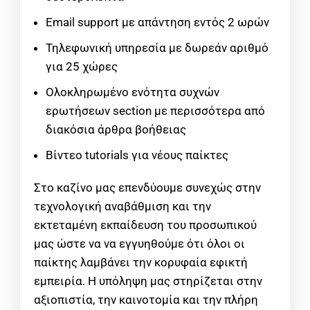
Email support με απάντηση εντός 2 ωρών
Τηλεφωνική υπηρεσία με δωρεάν αριθμό
για 25 χώρες
Ολοκληρωμένο ενότητα συχνών
ερωτήσεων section με περισσότερα από
διακόσια άρθρα βοήθειας
Βίντεο tutorials για νέους παίκτες
Στο καζίνο μας επενδύουμε συνεχώς στην
τεχνολογική αναβάθμιση και την
εκτεταμένη εκπαίδευση του προσωπικού
μας ώστε να να εγγυηθούμε ότι όλοι οι
παίκτης λαμβάνει την κορυφαία εφικτή
εμπειρία. Η υπόληψη μας στηρίζεται στην
αξιοπιστία, την καινοτομία και την πλήρη