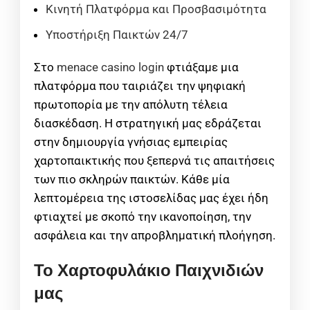
Κινητή Πλατφόρμα και Προσβασιμότητα
Υποστήριξη Παικτών 24/7
Στο
menace casino login
φτιάξαμε μια
πλατφόρμα που ταιριάζει την ψηφιακή
πρωτοπορία με την απόλυτη τέλεια
διασκέδαση. Η στρατηγική μας εδράζεται
στην δημιουργία γνήσιας εμπειρίας
χαρτοπαικτικής που ξεπερνά τις απαιτήσεις
των πιο σκληρών παικτών. Κάθε μία
λεπτομέρεια της ιστοσελίδας μας έχει ήδη
φτιαχτεί με σκοπό την ικανοποίηση, την
ασφάλεια και την απροβληματική πλοήγηση.
Το Χαρτοφυλάκιο Παιχνιδιών
μας