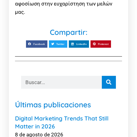
αφοσίωση στην ευχαρίστηση των μελών
μας.
Compartir:
Facebook
Twitter
LinkedIn
Pinterest
Últimas publicaciones
Digital Marketing Trends That Still
Matter in 2026
8 de agosto de 2026