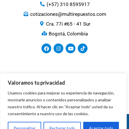
(+57) 310 8595917
cotizaciones@multirepuestos.com
Cra. 77i #65 - 41 Sur
Bogotá, Colombia
Medios de Pago
Valoramos tu privacidad
Usamos cookies para mejorar su experiencia de navegación,
mostrarle anuncios o contenidos personalizados y analizar
nuestro tráfico. Al hacer clic en “Aceptar todo” usted da su
consentimiento a nuestro uso de las cookies.
Copyright © 2024. Todos los derechos
reservados
Personalizar
Rechazar todo
Aceptar todo