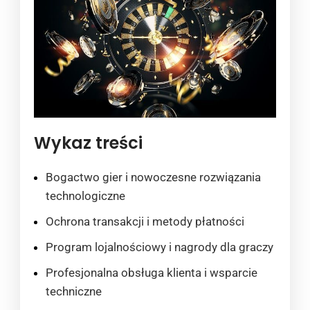
Wykaz treści
Bogactwo gier i nowoczesne rozwiązania
technologiczne
Ochrona transakcji i metody płatności
Program lojalnościowy i nagrody dla graczy
Profesjonalna obsługa klienta i wsparcie
techniczne