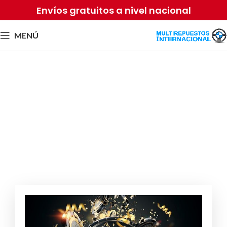
Envíos gratuitos a nivel nacional
MENÚ
MilkyWay Casino –
Zaawansowana System
Hazardowa Najnowszej
Generacji
Por
Equipo2 Sense
mayo 8, 2026