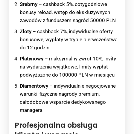
Srebrny
– cashback 5%, cotygodniowe
bonusy reload, wstęp do ekskluzywnych
zawodów z funduszem nagród 50000 PLN
Złoty
– cashback 7%, indywidualne oferty
bonusowe, wypłaty w trybie pierwszeństwa
do 12 godzin
Platynowy
– maksymalny zwrot 10%, invity
na wydarzenia wyjątkowe, limity wypłat
podwyższone do 100000 PLN w miesiącu
Diamentowy
– indywidualnie negocjowane
warunki, fizyczne nagrody premium,
całodobowe wsparcie dedykowanego
managera
Profesjonalna obsługa