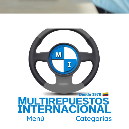
Menú
Categorías