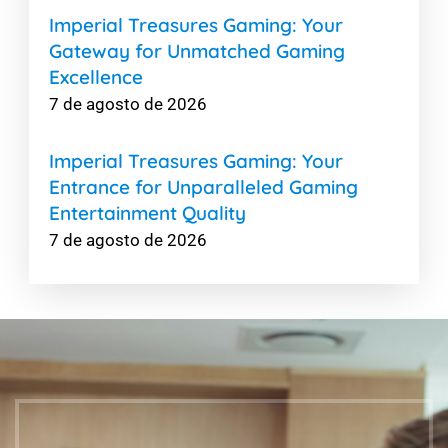
Imperial Treasures Gaming: Your
Gateway for Unmatched Gaming
Excellence
7 de agosto de 2026
Imperial Treasures Gaming: Your
Entrance for Unparalleled Gaming
Entertainment Quality
7 de agosto de 2026