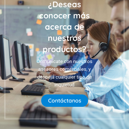
¿Deseas
conocer más
acerca de
nuestros
productos?
Comunícate con nuestros
asesores comerciales, y
despeja cualquier tipo de
inquietud
Contáctanos