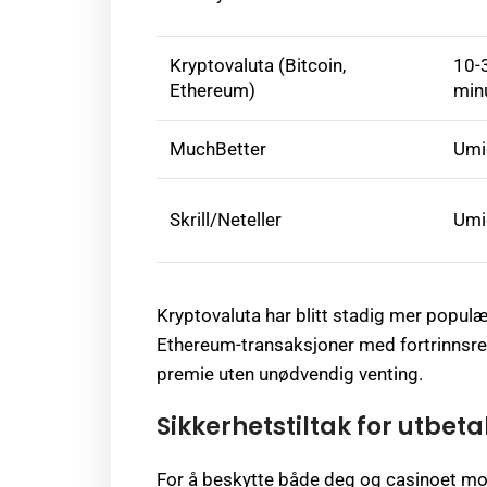
Kryptovaluta (Bitcoin,
10-
Ethereum)
min
MuchBetter
Umi
Skrill/Neteller
Umi
Kryptovaluta har blitt stadig mer populær
Ethereum-transaksjoner med fortrinnsrett
premie uten unødvendig venting.
Sikkerhetstiltak for utbeta
For å beskytte både deg og casinoet mot 