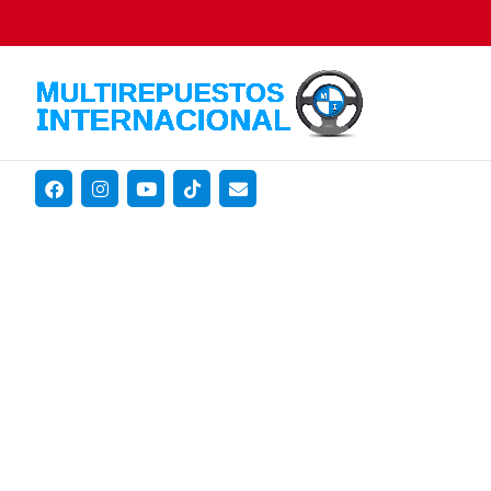
MineBit Casino –