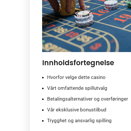
Innholdsfortegnelse
Hvorfor velge dette casino
Vårt omfattende spillutvalg
Betalingsalternativer og overføringer
Vår eksklusive bonustilbud
Trygghet og ansvarlig spilling