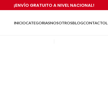
¡ENVÍO GRATUITO A NIVEL NACIONAL!
INICIO
CATEGORIAS
NOSOTROS
BLOG
CONTACTO
L
 Ditt komplette guide til s
Por
Equipo2 Sense
marzo 10, 2026