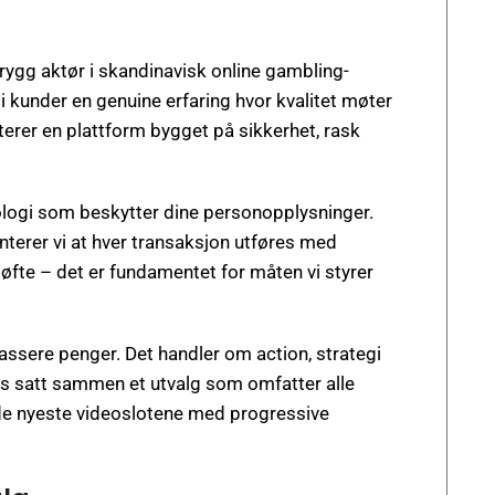
rygg aktør i skandinavisk online gambling-
i kunder en genuine erfaring hvor kvalitet møter
erer en plattform bygget på sikkerhet, rask
nologi som beskytter dine personopplysninger.
nterer vi at hver transaksjon utføres med
løfte – det er fundamentet for måten vi styrer
ssere penger. Det handler om action, strategi
 oss satt sammen et utvalg som omfatter alle
l de nyeste videoslotene med progressive