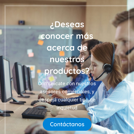
¿Deseas
conocer más
acerca de
nuestros
productos?
Comunícate con nuestros
asesores comerciales, y
despeja cualquier tipo de
inquietud
Contáctanos