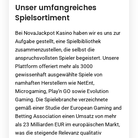
Unser umfangreiches
Spielsortiment
Bei NovaJackpot Kasino haben wir es uns zur
Aufgabe gestellt, eine Spielbibliothek
zusammenzustellen, die selbst die
anspruchsvollsten Spieler begeistert. Unsere
Plattform offeriert mehr als 3000
gewissenhaft ausgewählte Spiele von
namhaften Herstellern wie NetEnt,
Microgaming, Play’n GO sowie Evolution
Gaming. Die Spielebranche verzeichnete
gemäß einer Studie der European Gaming and
Betting Association einen Umsatz von mehr
als 23 Milliarden EUR im europäischen Markt,
was die steigende Relevanz qualitativ