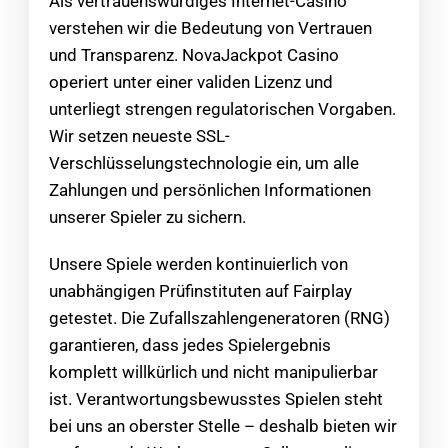
Als vertrauenswürdiges Internet-Casino
verstehen wir die Bedeutung von Vertrauen
und Transparenz. NovaJackpot Casino
operiert unter einer validen Lizenz und
unterliegt strengen regulatorischen Vorgaben.
Wir setzen neueste SSL-
Verschlüsselungstechnologie ein, um alle
Zahlungen und persönlichen Informationen
unserer Spieler zu sichern.
Unsere Spiele werden kontinuierlich von
unabhängigen Prüfinstituten auf Fairplay
getestet. Die Zufallszahlengeneratoren (RNG)
garantieren, dass jedes Spielergebnis
komplett willkürlich und nicht manipulierbar
ist. Verantwortungsbewusstes Spielen steht
bei uns an oberster Stelle – deshalb bieten wir