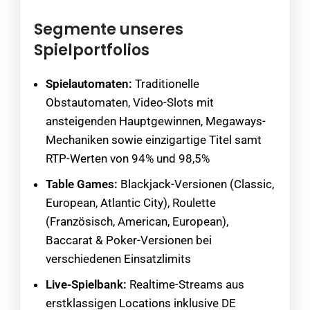
Segmente unseres
Spielportfolios
Spielautomaten:
Traditionelle
Obstautomaten, Video-Slots mit
ansteigenden Hauptgewinnen, Megaways-
Mechaniken sowie einzigartige Titel samt
RTP-Werten von 94% und 98,5%
Table Games:
Blackjack-Versionen (Classic,
European, Atlantic City), Roulette
(Französisch, American, European),
Baccarat & Poker-Versionen bei
verschiedenen Einsatzlimits
Live-Spielbank:
Realtime-Streams aus
erstklassigen Locations inklusive DE