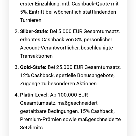
erster Einzahlung, mtl. Cashback-Quote mit
5%, Eintritt bei wöchentlich stattfindenden
Turnieren
Silber-Stufe:
Bei 5.000 EUR Gesamtumsatz,
erhöhtes Cashback von 8%, persönlicher
Account-Verantwortlicher, beschleunigte
Transaktionen
Gold-Stufe:
Bei 25.000 EUR Gesamtumsatz,
12% Cashback, spezielle Bonusangebote,
Zugänge zu besonderen Aktionen
Platin-Level:
Ab 100.000 EUR
Gesamtumsatz, maßgeschneidert
gestaltbare Bedingungen, 15% Cashback,
Premium-Prämien sowie maßgeschneiderte
Setzlimits