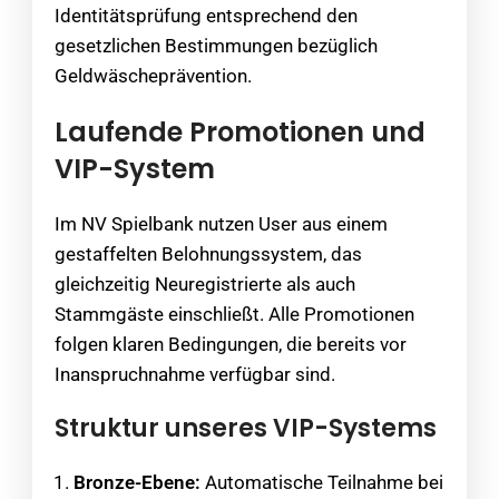
Identitätsprüfung entsprechend den
gesetzlichen Bestimmungen bezüglich
Geldwäscheprävention.
Laufende Promotionen und
VIP-System
Im NV Spielbank nutzen User aus einem
gestaffelten Belohnungssystem, das
gleichzeitig Neuregistrierte als auch
Stammgäste einschließt. Alle Promotionen
folgen klaren Bedingungen, die bereits vor
Inanspruchnahme verfügbar sind.
Struktur unseres VIP-Systems
Bronze-Ebene:
Automatische Teilnahme bei