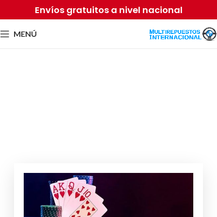
Envíos gratuitos a nivel nacional
MENÚ
NV Kasino – Erstklassiges
Glücksspiel durch Curaçao-
Zulassung
Por
Equipo2 Sense
mayo 7, 2026