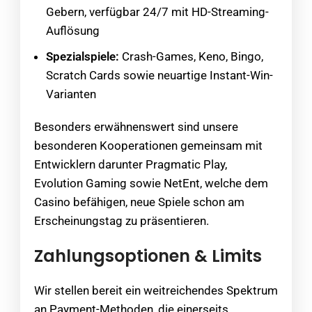
Gebern, verfügbar 24/7 mit HD-Streaming-
Auflösung
Spezialspiele:
Crash-Games, Keno, Bingo,
Scratch Cards sowie neuartige Instant-Win-
Varianten
Besonders erwähnenswert sind unsere
besonderen Kooperationen gemeinsam mit
Entwicklern darunter Pragmatic Play,
Evolution Gaming sowie NetEnt, welche dem
Casino befähigen, neue Spiele schon am
Erscheinungstag zu präsentieren.
Zahlungsoptionen & Limits
Wir stellen bereit ein weitreichendes Spektrum
an Payment-Methoden, die einerseits