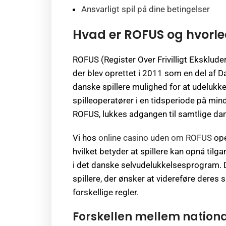
Ansvarligt spil på dine betingelser
Hvad er ROFUS og hvorle
ROFUS (Register Over Frivilligt Eksklude
der blev oprettet i 2011 som en del af D
danske spillere mulighed for at udelukke
spilleoperatører i en tidsperiode på mind
ROFUS, lukkes adgangen til samtlige dan
Vi hos
online casino uden om ROFUS
ope
hvilket betyder at spillere kan opnå tilg
i det danske selvudelukkelsesprogram. De
spillere, der ønsker at videreføre deres
forskellige regler.
Forskellen mellem nationa