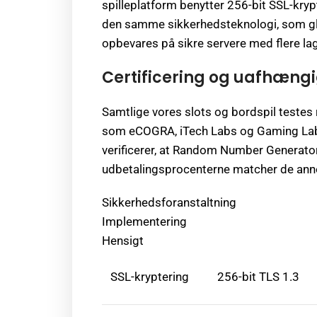
spilleplatform benytter 256-bit SSL-krypt
den samme sikkerhedsteknologi, som glo
opbevares på sikre servere med flere la
Certificering og uafhængi
Samtlige vores slots og bordspil testes
som eCOGRA, iTech Labs og Gaming Labor
verificerer, at Random Number Generator
udbetalingsprocenterne matcher de ann
Sikkerhedsforanstaltning
Implementering
Hensigt
SSL-kryptering
256-bit TLS 1.3