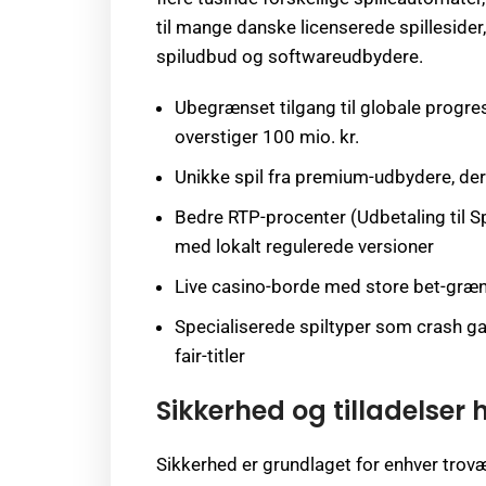
til mange danske licenserede spillesider,
spiludbud og softwareudbydere.
Ubegrænset tilgang til globale progre
overstiger 100 mio. kr.
Unikke spil fra premium-udbydere, der
Bedre RTP-procenter (Udbetaling til 
med lokalt regulerede versioner
Live casino-borde med store bet-græns
Specialiserede spiltyper som crash ga
fair-titler
Sikkerhed og tilladelser
Sikkerhed er grundlaget for enhver trovæ