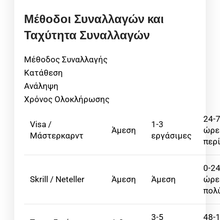
Μέθοδοι Συναλλαγών και
Ταχύτητα Συναλλαγών
Μέθοδος Συναλλαγής
Κατάθεση
Ανάληψη
Χρόνος Ολοκλήρωσης
24-
Visa /
1-3
Άμεση
ώρε
Μάστερκαρντ
εργάσιμες
περ
0-2
Skrill / Neteller
Άμεση
Άμεση
ώρε
πολ
3-5
48-