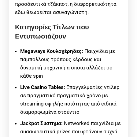
προοδευτικά τζάκποτ, η διαφορετικότητα
εδώ θεωρείται ασυναγώνιστη.
Κατηγορίες Τίτλων που
Εντυπωσιάζουν
Megaways Κουλοχέρηδες:
Παιχνίδια με
πάμπολλους τρόπους κέρδους και
δυναμική μηχανική η οποία αλλάζει σε
κάθε spin
Live Casino Tables:
Επαγγελματίες ντίλερ
σε πραγματικό πραγματικό χρόνο με
streaming υψηλής ποιότητας από ειδικά
διαμορφωμένα στούντιο
Jackpot Σύστημα:
Networked παιχνίδια με
συσσωρευτικά prizes που φτάνουν συχνά