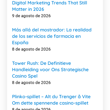
Digital Marketing Trends That Still
Matter in 2026
9 de agosto de 2026
Más allá del mostrador: La realidad
de los servicios de farmacia en
España
8 de agosto de 2026
Tower Rush: De Definitieve
Handleiding voor Ons Strategische
Casino Spel
8 de agosto de 2026
Plinko-spillet – Alt du Trenger å Vite
Om dette spennende casino-spillet
8 de agosto de 2026