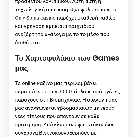
πρόσθετου λογισμικού. Αυτή αυτή η
τεχνολογική απόφαση εξασφαλίζει πως το
Only Spins casino
παρέχει σταθερή καθώς
και γρήγορη εμπειρία παιχνιδιού
ανεξάρτητα ανάλογα με το το μέσο που
διαθέτετε.
Το Χαρτοφυλάκιο των Games
μας
Το online καζίνο μας περιλαμβάνει
περισσότερα των 3.000 τίτλους από ηγέτες
παρόχους στη βιομηχανίας. Η συλλογή μας
μας ανανεώνεται εβδομαδιαίως με νέους
νέες τίτλους που απαντούν σε κάθε
προτίμηση. Από κλασσικά φρουτάκια έως
σύγχρονα βιντεοκουλοχέρηδες με