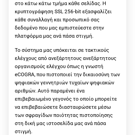
στο κάτω κάτω τμήμα κάθε σελίδας. Η
κρυπτογράφηση SSL 256-bit εξασφαλίζει
κάθε συναλλαγή και προσωπικό σας
δεδομένο που μας εμπιστεύεστε στην
πλατφόρμα μας ανά πάσα στιγμή.
Το σύστημα μας υπόκειται σε τακτικούς
ελέγχους από ανεξάρτητους ανεξάρτητους
οργανισμούς ελέγχου όπως η γνωστή
eCOGRA, που πιστοποιεί την δικαιοσύνη των
ψηφιακών γεννητριών τυχαίων ψηφιακών
αριθμών. Αυτό παραμένει ένα
επιβεβαιωμένο γεγονός το οποίο μπορείτε
να επιβεβαιώσετε διασταυρώσετε μέσω
των σφραγίδων ποιότητας πιστοποίησης
στη δική μας ιστοσελίδα μας ανά πάσα
στιγμή.