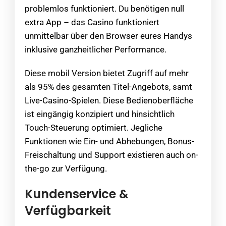
problemlos funktioniert. Du benötigen null
extra App – das Casino funktioniert
unmittelbar über den Browser eures Handys
inklusive ganzheitlicher Performance.
Diese mobil Version bietet Zugriff auf mehr
als 95% des gesamten Titel-Angebots, samt
Live-Casino-Spielen. Diese Bedienoberfläche
ist eingängig konzipiert und hinsichtlich
Touch-Steuerung optimiert. Jegliche
Funktionen wie Ein- und Abhebungen, Bonus-
Freischaltung und Support existieren auch on-
the-go zur Verfügung.
Kundenservice &
Verfügbarkeit