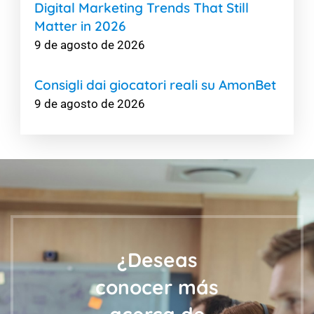
Digital Marketing Trends That Still
Matter in 2026
9 de agosto de 2026
Consigli dai giocatori reali su AmonBet
9 de agosto de 2026
¿Deseas
conocer más