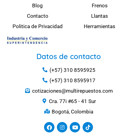
Blog
Frenos
Contacto
Llantas
Politica de Privacidad
Herramientas
Datos de contacto
(+57) 310 8595925
(+57) 310 8595917
cotizaciones@multirepuestos.com
Cra. 77i #65 - 41 Sur
Bogotá, Colombia