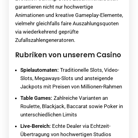
garantieren nicht nur hochwertige
Animationen und kreative Gameplay-Elemente,
vielmehr gleichfalls faire Auszahlungsquoten
via wiederkehrend geprüfte
Zufallszahlengeneratoren.
Rubriken von unserem Casino
Spielautomaten:
Traditionelle Slots, Video-
Slots, Megaways-Slots und ansteigende
Jackpots mit Preisen von Millionen-Rahmen
Table Games:
Zahlreiche Varianten an
Roulette, Blackjack, Baccarat sowie Poker in
unterschiedlichen Limits
Live-Bereich:
Echte Dealer via Echtzeit-
Übertragung von hochwertigen Studios