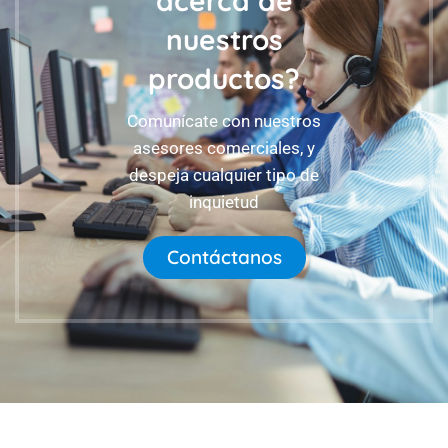
acerca de
nuestros
productos?
Comunícate con nuestros
asesores comerciales, y
despeja cualquier tipo de
inquietud
Contáctanos