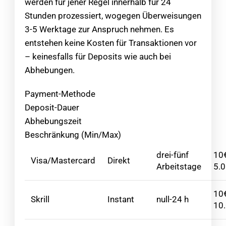
werden für jener Regel innerhalb für 24
Stunden prozessiert, wogegen Überweisungen
3-5 Werktage zur Anspruch nehmen. Es
entstehen keine Kosten für Transaktionen vor
– keinesfalls für Deposits wie auch bei
Abhebungen.
Payment-Methode
Deposit-Dauer
Abhebungszeit
Beschränkung (Min/Max)
drei-fünf
10€
Visa/Mastercard
Direkt
Arbeitstage
5.
10€
Skrill
Instant
null-24 h
10