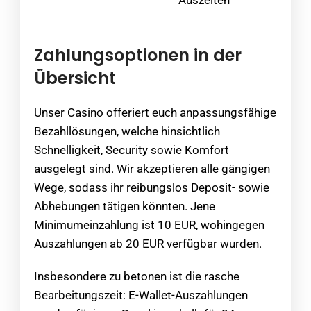
Zahlungsoptionen in der
Übersicht
Unser Casino offeriert euch anpassungsfähige
Bezahllösungen, welche hinsichtlich
Schnelligkeit, Security sowie Komfort
ausgelegt sind. Wir akzeptieren alle gängigen
Wege, sodass ihr reibungslos Deposit- sowie
Abhebungen tätigen könnten. Jene
Minimumeinzahlung ist 10 EUR, wohingegen
Auszahlungen ab 20 EUR verfügbar wurden.
Insbesondere zu betonen ist die rasche
Bearbeitungszeit: E-Wallet-Auszahlungen