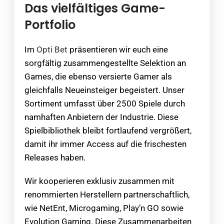
Das vielfältiges Game-
Portfolio
Im
Opti Bet
präsentieren wir euch eine
sorgfältig zusammengestellte Selektion an
Games, die ebenso versierte Gamer als
gleichfalls Neueinsteiger begeistert. Unser
Sortiment umfasst über 2500 Spiele durch
namhaften Anbietern der Industrie. Diese
Spielbibliothek bleibt fortlaufend vergrößert,
damit ihr immer Access auf die frischesten
Releases haben.
Wir kooperieren exklusiv zusammen mit
renommierten Herstellern partnerschaftlich,
wie NetEnt, Microgaming, Play’n GO sowie
Evolution Gaming. Diese Zusammenarbeiten