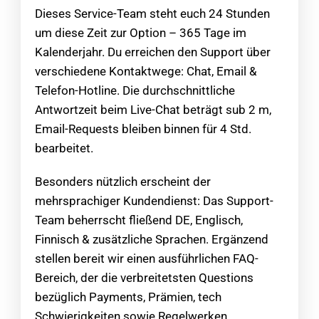
Dieses Service-Team steht euch 24 Stunden
um diese Zeit zur Option – 365 Tage im
Kalenderjahr. Du erreichen den Support über
verschiedene Kontaktwege: Chat, Email &
Telefon-Hotline. Die durchschnittliche
Antwortzeit beim Live-Chat beträgt sub 2 m,
Email-Requests bleiben binnen für 4 Std.
bearbeitet.
Besonders nützlich erscheint der
mehrsprachiger Kundendienst: Das Support-
Team beherrscht fließend DE, Englisch,
Finnisch & zusätzliche Sprachen. Ergänzend
stellen bereit wir einen ausführlichen FAQ-
Bereich, der die verbreitetsten Questions
bezüglich Payments, Prämien, tech
Schwierigkeiten sowie Regelwerken