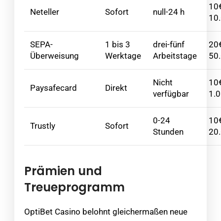
10€
Neteller
Sofort
null-24 h
10
SEPA-
1 bis 3
drei-fünf
20€
Überweisung
Werktage
Arbeitstage
50
Nicht
10€
Paysafecard
Direkt
verfügbar
1.
0-24
10€
Trustly
Sofort
Stunden
20
Prämien und
Treueprogramm
OptiBet Casino belohnt gleichermaßen neue