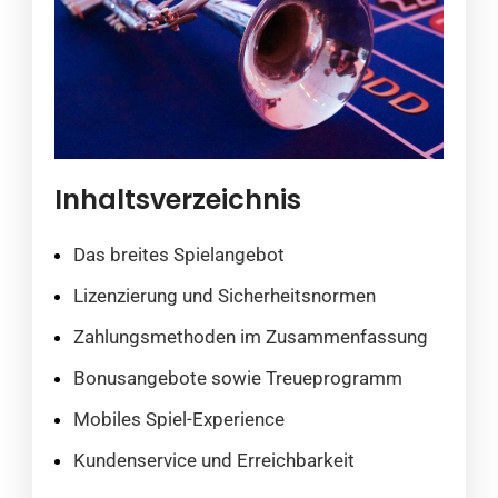
Inhaltsverzeichnis
Das breites Spielangebot
Lizenzierung und Sicherheitsnormen
Zahlungsmethoden im Zusammenfassung
Bonusangebote sowie Treueprogramm
Mobiles Spiel-Experience
Kundenservice und Erreichbarkeit