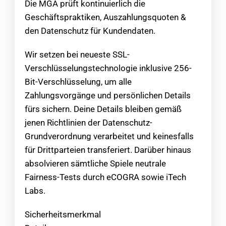
Die MGA prüft kontinuierlich die
Geschäftspraktiken, Auszahlungsquoten &
den Datenschutz für Kundendaten.
Wir setzen bei neueste SSL-
Verschlüsselungstechnologie inklusive 256-
Bit-Verschlüsselung, um alle
Zahlungsvorgänge und persönlichen Details
fürs sichern. Deine Details bleiben gemäß
jenen Richtlinien der Datenschutz-
Grundverordnung verarbeitet und keinesfalls
für Drittparteien transferiert. Darüber hinaus
absolvieren sämtliche Spiele neutrale
Fairness-Tests durch eCOGRA sowie iTech
Labs.
Sicherheitsmerkmal