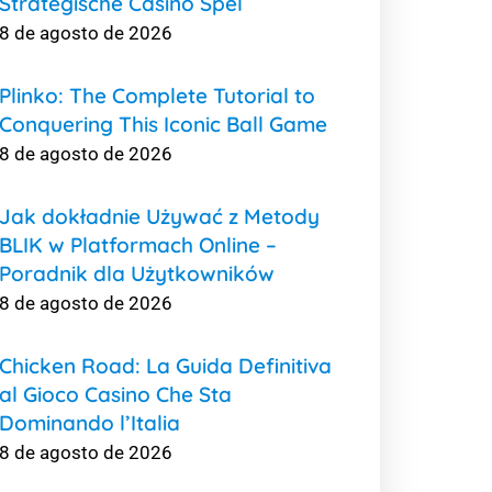
Strategische Casino Spel
8 de agosto de 2026
Plinko: The Complete Tutorial to
Conquering This Iconic Ball Game
8 de agosto de 2026
Jak dokładnie Używać z Metody
BLIK w Platformach Online –
Poradnik dla Użytkowników
8 de agosto de 2026
Chicken Road: La Guida Definitiva
al Gioco Casino Che Sta
Dominando l’Italia
8 de agosto de 2026