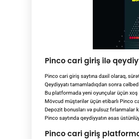
Pinco cari giriş ilə qeyd
Pinco cari giriş saytına daxil olaraq, sür
Qeydiyyatı tamamladıqdan sonra cəlbedici 
Bu platformada yeni oyunçular üçün xoş 
Mövcud müştərilər üçün etibarlı Pinco car
Depozit bonusları və pulsuz fırlanmalar 
Pinco saytında qeydiyyatın əsas üstünlüy
Pinco cari giriş platform