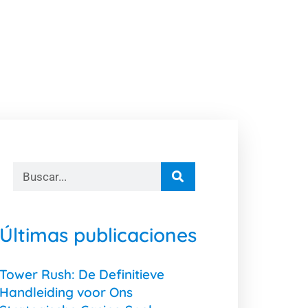
Últimas publicaciones
Tower Rush: De Definitieve
Handleiding voor Ons