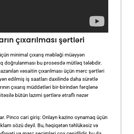
arın çıxarılması şərtləri
ı üçün minimal çıxarış məbləği müəyyən
raq doğrulanması bu prosesdə mütləq tələbdir.
azanılan vəsaitin çıxarılması üçün mərc şərtləri
yən edilmiş iş saatları daxilində daha sürətlə
rının çıxarış müddətləri bir-birindən fərqlənə
əsilə bütün lazımi şərtlərə ətraflı nəzər
r. Pinco cari giriş: Onlayn kazino oynamaq üçün
klam sözü deyil. Bu, həqiqətən təhlükəsiz və
fiyyəti və mərc seçimləri çox çeşidlidir, bu da