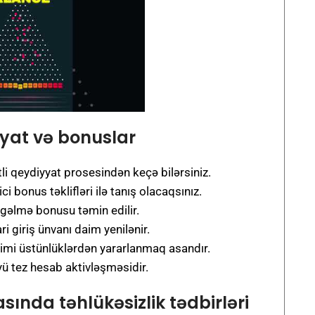
iyyat və bonuslar
ətli qeydiyyat prosesindən keçə bilərsiniz.
bonus təklifləri ilə tanış olacaqsınız.
gəlmə bonusu təmin edilir.
i giriş ünvanı daim yenilənir.
kimi üstünlüklərdən yararlanmaq asandır.
ü tez hesab aktivləşməsidir.
asında təhlükəsizlik tədbirləri