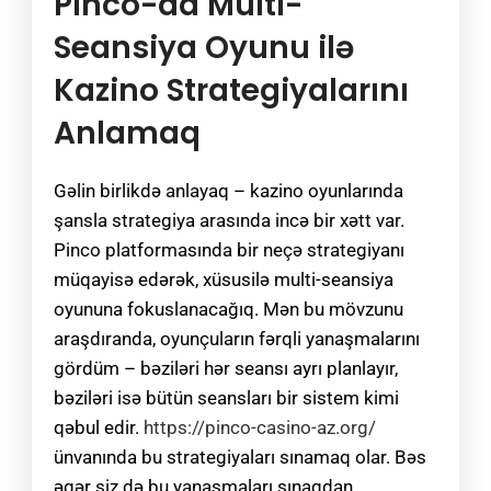
Pinco-da Multi-
Seansiya Oyunu ilə
Kazino Strategiyalarını
Anlamaq
Gəlin birlikdə anlayaq – kazino oyunlarında
şansla strategiya arasında incə bir xətt var.
Pinco platformasında bir neçə strategiyanı
müqayisə edərək, xüsusilə multi-seansiya
oyununa fokuslanacağıq. Mən bu mövzunu
araşdıranda, oyunçuların fərqli yanaşmalarını
gördüm – bəziləri hər seansı ayrı planlayır,
bəziləri isə bütün seansları bir sistem kimi
qəbul edir.
https://pinco-casino-az.org/
ünvanında bu strategiyaları sınamaq olar. Bəs
əgər siz də bu yanaşmaları sınaqdan