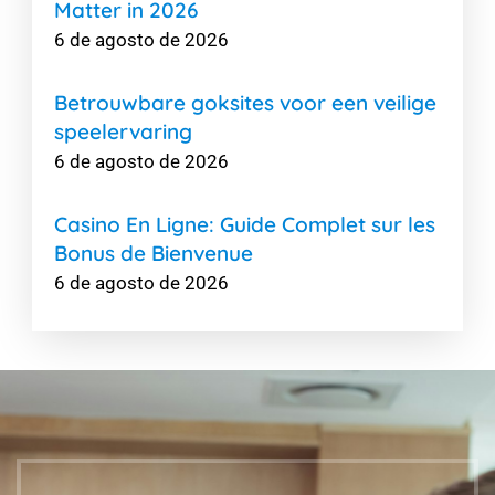
Matter in 2026
6 de agosto de 2026
Betrouwbare goksites voor een veilige
speelervaring
6 de agosto de 2026
Casino En Ligne: Guide Complet sur les
Bonus de Bienvenue
6 de agosto de 2026