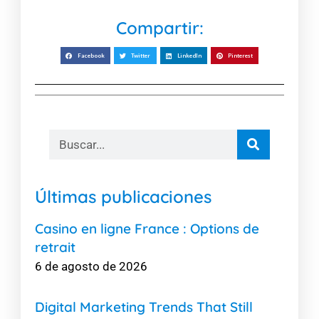
Compartir:
Facebook
Twitter
LinkedIn
Pinterest
Últimas publicaciones
Casino en ligne France : Options de
retrait
6 de agosto de 2026
Digital Marketing Trends That Still