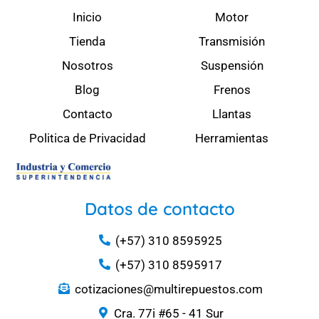
Inicio
Motor
Tienda
Transmisión
Nosotros
Suspensión
Blog
Frenos
Contacto
Llantas
Politica de Privacidad
Herramientas
Datos de contacto
(+57) 310 8595925
(+57) 310 8595917
cotizaciones@multirepuestos.com
Cra. 77i #65 - 41 Sur