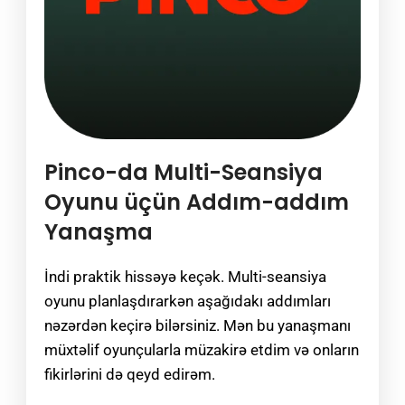
Pinco-da Multi-Seansiya
Oyunu üçün Addım-addım
Yanaşma
İndi praktik hissəyə keçək. Multi-seansiya
oyunu planlaşdırarkən aşağıdakı addımları
nəzərdən keçirə bilərsiniz. Mən bu yanaşmanı
müxtəlif oyunçularla müzakirə etdim və onların
fikirlərini də qeyd edirəm.