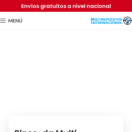
Envíos gratuitos a nivel nacional
MENÚ
Pinco – Multi-Seansiya Oyunu
Nədir və Niyə Pinco-da
Fərqlidir – Pinco-da
Strategiyaların Müqayisəsi –
Hansı Oyunlara Uyğundur
Por
Equipo2 Sense
julio 7, 2026