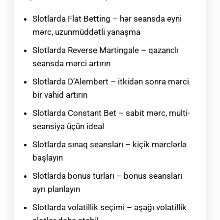
Slotlarda Flat Betting – hər seansda eyni
mərc, uzunmüddətli yanaşma
Slotlarda Reverse Martingale – qazanclı
seansda mərci artırın
Slotlarda D’Alembert – itkidən sonra mərci
bir vahid artırın
Slotlarda Constant Bet – sabit mərc, multi-
seansiya üçün ideal
Slotlarda sınaq seansları – kiçik mərclərlə
başlayın
Slotlarda bonus turları – bonus seansları
ayrı planlayın
Slotlarda volatillik seçimi – aşağı volatillik