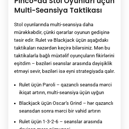
Pinco-da Stol Oyunları üçün
Multi-Seansiya Taktikası
Stol oyunlarında multi-seansiya daha
mürəkkəbdir, çünki qərarlar oyunun gedişinə
təsir edir. Rulet və Blackjack üçün aşağıdakı
taktikaları nəzərdən keçirə bilərsiniz. Mən bu
taktikalarla bağlı müxtəlif oyunçuların fikirlərini
eşitdim – bəziləri seanslar arasında dəyişiklik
etməyi sevir, bəziləri isə eyni strategiyada qalır.
Rulet üçün Paroli – qazanclı seansda mərci
ikiqat artırın, multi-seansiya üçün uyğun
Blackjack üçün Oscar’s Grind – hər qazanclı
seansdan sonra mərci bir vahid artırın
Rulet üçün 1-3-2-6 – seanslar arasında