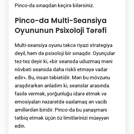
Pinco-da sınaqdan keçirə bilərsiniz.
Pinco-da Multi-Seansiya
Oyununun Psixoloji Tərəfi
Multi-seansiya oyunu təkcə riyazi strategiya
deyil, həm də psixoloji bir sınaqdır. Oyunçular
tez-tez deyir ki, «bir seansda uduzmaq məni
növbəti seansda daha riskli etməyə vadar
edir». Bu, insan təbiətidir. Mən bu mövzunu
araşdırarkən anladım ki, seanslar arasında
fasilə vermək, yorğunluğu idarə etmək və
emosiyaları nəzarətdə saxlamaq ən vacib
amillərdən biridir. Pinco-da bu yanaşmanı
tətbiq etmək üçün öz limitlərinizi müəyyən
edin.