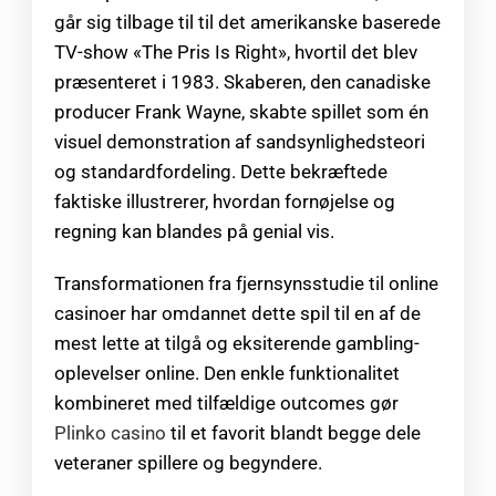
går sig tilbage til til det amerikanske baserede
TV-show «The Pris Is Right», hvortil det blev
præsenteret i 1983. Skaberen, den canadiske
producer Frank Wayne, skabte spillet som én
visuel demonstration af sandsynlighedsteori
og standardfordeling. Dette bekræftede
faktiske illustrerer, hvordan fornøjelse og
regning kan blandes på genial vis.
Transformationen fra fjernsynsstudie til online
casinoer har omdannet dette spil til en af de
mest lette at tilgå og eksiterende gambling-
oplevelser online. Den enkle funktionalitet
kombineret med tilfældige outcomes gør
Plinko casino
til et favorit blandt begge dele
veteraner spillere og begyndere.