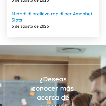
5 de agosto de 2026
Metodi di prelievo rapidi per Amonbet
Slots
5 de agosto de 2026
¿Deseas
conocer más
acerca de