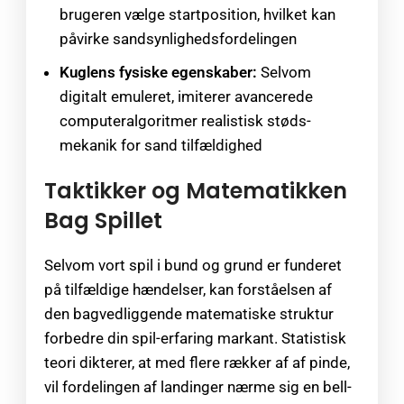
brugeren vælge startposition, hvilket kan
påvirke sandsynlighedsfordelingen
Kuglens fysiske egenskaber:
Selvom
digitalt emuleret, imiterer avancerede
computeralgoritmer realistisk støds-
mekanik for sand tilfældighed
Taktikker og Matematikken
Bag Spillet
Selvom vort spil i bund og grund er funderet
på tilfældige hændelser, kan forståelsen af
den bagvedliggende matematiske struktur
forbedre din spil-erfaring markant. Statistisk
teori dikterer, at med flere rækker af af pinde,
vil fordelingen af landinger nærme sig en bell-