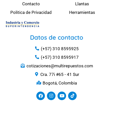
Contacto
Llantas
Politica de Privacidad
Herramientas
Datos de contacto
(+57) 310 8595925
(+57) 310 8595917
cotizaciones@multirepuestos.com
Cra. 77i #65 - 41 Sur
Bogotá, Colombia