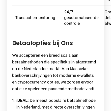
24/7
Onm
Transactiemonitoring
geautomatiseerde
det
controle
afw
Betaalopties bij Ons
We accepteren een breed scala aan
betaalmethoden die specifiek zijn afgestemd
op de Nederlandse markt. Van klassieke
bankoverschrijvingen tot moderne e-wallets
en cryptocurrency-opties, we zorgen ervoor
dat elke speler een passende methode vindt.
iDEAL:
De meest populaire betaalmethode
in Nederland, met directe overschrijvingen