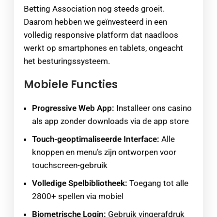
Betting Association nog steeds groeit.
Daarom hebben we geïnvesteerd in een
volledig responsive platform dat naadloos
werkt op smartphones en tablets, ongeacht
het besturingssysteem.
Mobiele Functies
Progressive Web App:
Installeer ons casino
als app zonder downloads via de app store
Touch-geoptimaliseerde Interface:
Alle
knoppen en menu’s zijn ontworpen voor
touchscreen-gebruik
Volledige Spelbibliotheek:
Toegang tot alle
2800+ spellen via mobiel
Biometrische Login:
Gebruik vingerafdruk