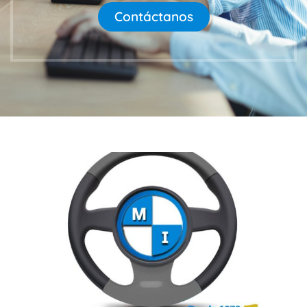
Contáctanos