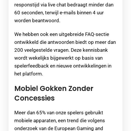
responstijd via live chat bedraagt minder dan
60 seconden, terwijl e-mails binnen 4 uur
worden beantwoord.
We hebben ook een uitgebreide FAQ-sectie
ontwikkeld die antwoorden biedt op meer dan
200 veelgestelde vragen. Deze kennisbank
wordt wekelijks bijgewerkt op basis van
spelerfeedback en nieuwe ontwikkelingen in
het platform.
Mobiel Gokken Zonder
Concessies
Meer dan 65% van onze spelers gebruikt
mobiele apparaten, een trend die volgens
onderzoek van de European Gaming and