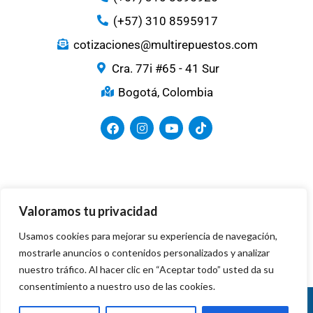
(+57) 310 8595917
cotizaciones@multirepuestos.com
Cra. 77i #65 - 41 Sur
Bogotá, Colombia
Medios de Pago
Valoramos tu privacidad
Usamos cookies para mejorar su experiencia de navegación,
mostrarle anuncios o contenidos personalizados y analizar
nuestro tráfico. Al hacer clic en “Aceptar todo” usted da su
consentimiento a nuestro uso de las cookies.
Copyright © 2024. Todos los derechos