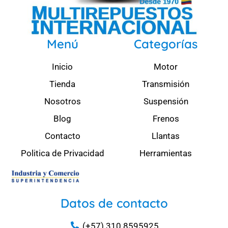
Menú
Categorías
Inicio
Motor
Tienda
Transmisión
Nosotros
Suspensión
Blog
Frenos
Contacto
Llantas
Politica de Privacidad
Herramientas
Datos de contacto
(+57) 310 8595925