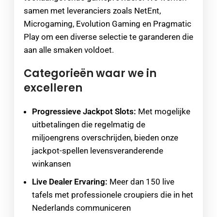
samen met leveranciers zoals NetEnt,
Microgaming, Evolution Gaming en Pragmatic
Play om een diverse selectie te garanderen die
aan alle smaken voldoet.
Categorieën waar we in
excelleren
Progressieve Jackpot Slots:
Met mogelijke
uitbetalingen die regelmatig de
miljoengrens overschrijden, bieden onze
jackpot-spellen levensveranderende
winkansen
Live Dealer Ervaring:
Meer dan 150 live
tafels met professionele croupiers die in het
Nederlands communiceren