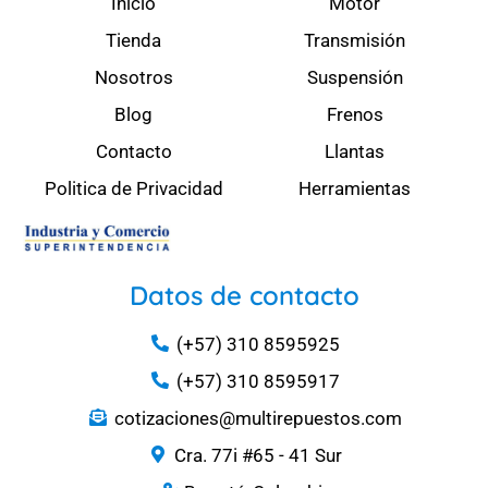
Inicio
Motor
Tienda
Transmisión
Nosotros
Suspensión
Blog
Frenos
Contacto
Llantas
Politica de Privacidad
Herramientas
Datos de contacto
(+57) 310 8595925
(+57) 310 8595917
cotizaciones@multirepuestos.com
Cra. 77i #65 - 41 Sur