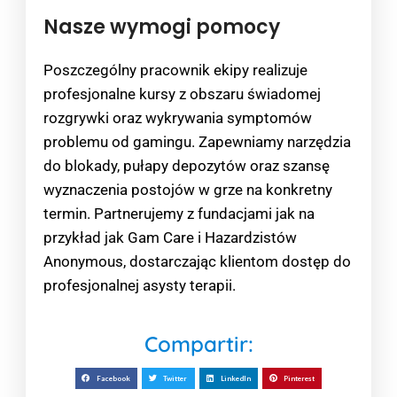
Nasze wymogi pomocy
Poszczególny pracownik ekipy realizuje
profesjonalne kursy z obszaru świadomej
rozgrywki oraz wykrywania symptomów
problemu od gamingu. Zapewniamy narzędzia
do blokady, pułapy depozytów oraz szansę
wyznaczenia postojów w grze na konkretny
termin. Partnerujemy z fundacjami jak na
przykład jak Gam Care i Hazardzistów
Anonymous, dostarczając klientom dostęp do
profesjonalnej asysty terapii.
Compartir:
Facebook
Twitter
LinkedIn
Pinterest