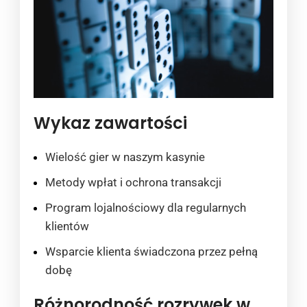
Wykaz zawartości
Wielość gier w naszym kasynie
Metody wpłat i ochrona transakcji
Program lojalnościowy dla regularnych
klientów
Wsparcie klienta świadczona przez pełną
dobę
Różnorodność rozrywek w