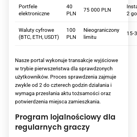
Portfele
40
Inst
75 000 PLN
elektroniczne
PLN
2 go
Waluty cyfrowe
100
Nieograniczony
15-
(BTC, ETH, USDT)
PLN
limitu
Nasze portal wykonuje transakcje wyjściowe
w trybie pierwszeństwa dla sprawdzonych
użytkowników. Proces sprawdzenia zajmuje
zwykle od 2 do czterech godzin działania i
wymaga przesłania aktu tożsamości oraz
potwierdzenia miejsca zamieszkania.
Program lojalnościowy dla
regularnych graczy