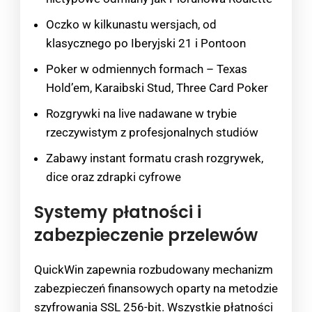
Oczko w kilkunastu wersjach, od
klasycznego po Iberyjski 21 i Pontoon
Poker w odmiennych formach – Texas
Hold’em, Karaibski Stud, Three Card Poker
Rozgrywki na live nadawane w trybie
rzeczywistym z profesjonalnych studiów
Zabawy instant formatu crash rozgrywek,
dice oraz zdrapki cyfrowe
Systemy płatności i
zabezpieczenie przelewów
QuickWin zapewnia rozbudowany mechanizm
zabezpieczeń finansowych oparty na metodzie
szyfrowania SSL 256-bit. Wszystkie płatności