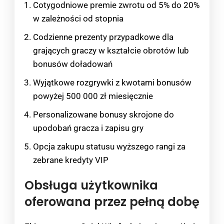
Cotygodniowe premie zwrotu od 5% do 20%
w zależności od stopnia
Codzienne prezenty przypadkowe dla
grających graczy w kształcie obrotów lub
bonusów doładowań
Wyjątkowe rozgrywki z kwotami bonusów
powyżej 500 000 zł miesięcznie
Personalizowane bonusy skrojone do
upodobań gracza i zapisu gry
Opcja zakupu statusu wyższego rangi za
zebrane kredyty VIP
Obsługa użytkownika
oferowana przez pełną dobę